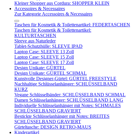
Kleiner Shopper aus Cordura: SHOPPER KLEIN
Accessoires & Necessaires
Zur Kategorie Accessoires & Necessaires
Taschen für Kosmetik & Toilettenartikel: FEDERTASCHEN
Taschen für Kosmetik & Toilettenartikel:
KULTURTASCHEN
Sleeve aus Naturleder
Tablet-Schutzhülle: SLEEVE IPAD
Laptop Case: SLEEVE 13 Zoll
Laptop Case: SLEEVE 15 Zoll
Laptop Case: SLEEVE 17 Zoll
Design Unikate: GÜRTEL
Design Unikate: GÜRTEL SCHMAL
Kunstvolle Designer-Gürtel: GÜRTEL FREESTYLE
Nachhaltige Schlüsselanhänger: SCHLÜSSELBAND
KURZ
Vegane Schlüsselbänder: SCHLÜSSELBAND SCHMAL
Damen Schlüsselanhänger: SCHLÜSSELBAND LANG
Individuelle Schlüsselanhänger mit Notes: SCHMALES
SCHLÜSSELBAND GRAVIERT
Bestickte Schlüsselanhänger mit Notes: BREITES
SCHLÜSSELBAND GRAVIERT
Gürteltasche: DESIGN RETRO-MAUS
Kinderartikel