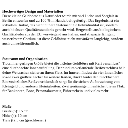
Hochwertiges Design und Materialien
Diese kleine Geldbörse aus Naturleder wurde mit viel Liebe und Sorgfalt in
Berlin entworfen und zu 100 % in Handarbeit gefertigt. Das Ergebnis ist ein
stilvolles Unikat, das nicht nur ein Statement für Individualität ist, sondern
auch höchsten Qualitätsstandards gerecht wird. Hergestellt aus biologischem
Qualitätsleder aus der EU, vorwiegend aus Italien, und strapazierfähigem,
wasserfestem Cordura, ist diese Geldbörse nicht nur äußerst langlebig, sondern
auch umweltfreundlich.
Stauraum und Organisation
Trotz ihrer geringen Größe bietet die „Kleine Geldbörse mit Reißverschluss“
eine durchdachte Innenaufteilung. Der rundum verlaufende Reißverschluss hält
deine Wertsachen sicher an ihrem Platz. Im Inneren findest du vier Innenfächer
sowie zwei größere Fächer für weitere Karten, direkt hinter den Steckfächern.
Ein zusätzliches Reißverschlussfach sorgt für die sichere Aufbewahrung von
Kleingeld und anderen Kleinigkeiten. Zwei geräumige Innenfächer bieten Platz
für Banknoten, Bons, Personalausweis, Führerschein und vieles mehr.
Maße
Breite (b): 15 cm
Höhe (h): 10 cm
Tiefe (t): 3 cm (geschlossen)