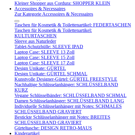
Kleiner Shopper aus Cordura: SHOPPER KLEIN
Accessoires & Necessaires
Zur Kategorie Accessoires & Necessaires
Taschen für Kosmetik & Toilettenartikel: FEDERTASCHEN
Taschen für Kosmetik & Toilettenartikel:
KULTURTASCHEN
Sleeve aus Naturleder
Tablet-Schutzhülle: SLEEVE IPAD
Laptop Case: SLEEVE 13 Zoll
Laptop Case: SLEEVE 15 Zoll
Laptop Case: SLEEVE 17 Zoll
Design Unikate: GÜRTEL
Design Unikate: GÜRTEL SCHMAL
Kunstvolle Designer-Gürtel: GÜRTEL FREESTYLE
Nachhaltige Schlüsselanhänger: SCHLÜSSELBAND
KURZ
Vegane Schlüsselbänder: SCHLÜSSELBAND SCHMAL
Damen Schlüsselanhänger: SCHLÜSSELBAND LANG
Individuelle Schlüsselanhänger mit Notes: SCHMALES
SCHLÜSSELBAND GRAVIERT
Bestickte Schlüsselanhänger mit Notes: BREITES
SCHLÜSSELBAND GRAVIERT
Gürteltasche: DESIGN RETRO-MAUS
Kinderartikel