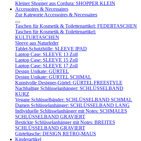
Kleiner Shopper aus Cordura: SHOPPER KLEIN
Accessoires & Necessaires
Zur Kategorie Accessoires & Necessaires
Taschen für Kosmetik & Toilettenartikel: FEDERTASCHEN
Taschen für Kosmetik & Toilettenartikel:
KULTURTASCHEN
Sleeve aus Naturleder
Tablet-Schutzhülle: SLEEVE IPAD
Laptop Case: SLEEVE 13 Zoll
Laptop Case: SLEEVE 15 Zoll
Laptop Case: SLEEVE 17 Zoll
Design Unikate: GÜRTEL
Design Unikate: GÜRTEL SCHMAL
Kunstvolle Designer-Gürtel: GÜRTEL FREESTYLE
Nachhaltige Schlüsselanhänger: SCHLÜSSELBAND
KURZ
Vegane Schlüsselbänder: SCHLÜSSELBAND SCHMAL
Damen Schlüsselanhänger: SCHLÜSSELBAND LANG
Individuelle Schlüsselanhänger mit Notes: SCHMALES
SCHLÜSSELBAND GRAVIERT
Bestickte Schlüsselanhänger mit Notes: BREITES
SCHLÜSSELBAND GRAVIERT
Gürteltasche: DESIGN RETRO-MAUS
Kinderartikel