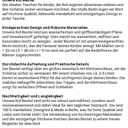
Unsere Kid Beutel
Die idealen Taschen für Kinder, die ihre eigenen Abenteuer erleben und
ihre Schätze sicher verstauen möchten. Bei Stulle Berlin legen wir Wert
auf höchste Qualität, liebevolle Handarbeit und einzigartiges Design in
jeder Tasche.
Kindgerechtes Design und Robuste Materialien
Unsere Kid Beutel sind aus wasserfestem und griffbeständigem Plane-
und Gewebestoff gefertigt. Dies macht sie wasserfest, reißfest und
besonders leicht zu reinigen. Jeder Beutel ist mit einem kindgerechten
Motiv bestickt, das die Fantasie deines Kindes anregt. Mit Maßen von b
= 22 cm | h = 28 cm | t = 9 cm sind sie perfekt auf die Bedürfnisse der
Kleinen zugeschnitten.
Durchdachte Aufteilung und Praktische Details
Der Beutel verfügt über ein großes Innenfach mit Klettverschluss, um die
Schätze sicher zu verstauen. Mit einem Volumen von ca. 2-3 Litern
bietet er ausreichend Platz für die wichtigsten Dinge deines Kindes. Die
stabilen Haltegriffe erleichtern das Tragen, und der Klettverschluss
sorgt für einfaches Öffnen und Schließen.
Nachhaltigkeit und Langlebigkeit
Unsere Kid Beutel sind nicht nur robust und reißfest, sondern auch
wasserabweisend und daher ideal für den täglichen Gebrauch. Sie sind
100 % Handarbeit, Designed & Made in Berlin, was für hohe Qualität und
Liebe zum Detail steht. Die Verwendung von hochwertigen Materialien
und die einzigartige Stickerei machen diesen Beutel zu einem treuen
Begleiter für dein Kind.