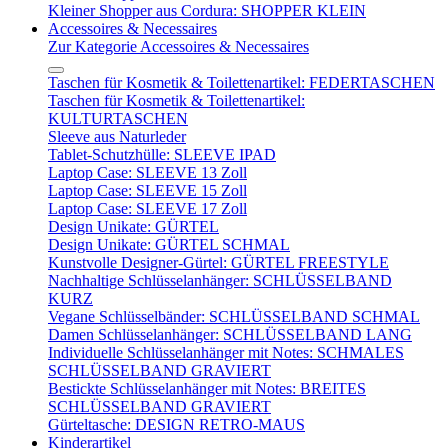
Kleiner Shopper aus Cordura: SHOPPER KLEIN
Accessoires & Necessaires
Zur Kategorie Accessoires & Necessaires
Taschen für Kosmetik & Toilettenartikel: FEDERTASCHEN
Taschen für Kosmetik & Toilettenartikel:
KULTURTASCHEN
Sleeve aus Naturleder
Tablet-Schutzhülle: SLEEVE IPAD
Laptop Case: SLEEVE 13 Zoll
Laptop Case: SLEEVE 15 Zoll
Laptop Case: SLEEVE 17 Zoll
Design Unikate: GÜRTEL
Design Unikate: GÜRTEL SCHMAL
Kunstvolle Designer-Gürtel: GÜRTEL FREESTYLE
Nachhaltige Schlüsselanhänger: SCHLÜSSELBAND
KURZ
Vegane Schlüsselbänder: SCHLÜSSELBAND SCHMAL
Damen Schlüsselanhänger: SCHLÜSSELBAND LANG
Individuelle Schlüsselanhänger mit Notes: SCHMALES
SCHLÜSSELBAND GRAVIERT
Bestickte Schlüsselanhänger mit Notes: BREITES
SCHLÜSSELBAND GRAVIERT
Gürteltasche: DESIGN RETRO-MAUS
Kinderartikel