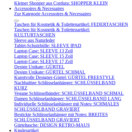
Kleiner Shopper aus Cordura: SHOPPER KLEIN
Accessoires & Necessaires
Zur Kategorie Accessoires & Necessaires
Taschen für Kosmetik & Toilettenartikel: FEDERTASCHEN
Taschen für Kosmetik & Toilettenartikel:
KULTURTASCHEN
Sleeve aus Naturleder
Tablet-Schutzhülle: SLEEVE IPAD
Laptop Case: SLEEVE 13 Zoll
Laptop Case: SLEEVE 15 Zoll
Laptop Case: SLEEVE 17 Zoll
Design Unikate: GÜRTEL
Design Unikate: GÜRTEL SCHMAL
Kunstvolle Designer-Gürtel: GÜRTEL FREESTYLE
Nachhaltige Schlüsselanhänger: SCHLÜSSELBAND
KURZ
Vegane Schlüsselbänder: SCHLÜSSELBAND SCHMAL
Damen Schlüsselanhänger: SCHLÜSSELBAND LANG
Individuelle Schlüsselanhänger mit Notes: SCHMALES
SCHLÜSSELBAND GRAVIERT
Bestickte Schlüsselanhänger mit Notes: BREITES
SCHLÜSSELBAND GRAVIERT
Gürteltasche: DESIGN RETRO-MAUS
Kinderartikel