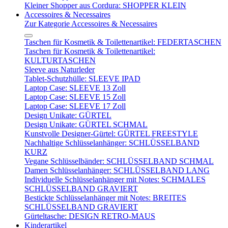
Kleiner Shopper aus Cordura: SHOPPER KLEIN
Accessoires & Necessaires
Zur Kategorie Accessoires & Necessaires
Taschen für Kosmetik & Toilettenartikel: FEDERTASCHEN
Taschen für Kosmetik & Toilettenartikel:
KULTURTASCHEN
Sleeve aus Naturleder
Tablet-Schutzhülle: SLEEVE IPAD
Laptop Case: SLEEVE 13 Zoll
Laptop Case: SLEEVE 15 Zoll
Laptop Case: SLEEVE 17 Zoll
Design Unikate: GÜRTEL
Design Unikate: GÜRTEL SCHMAL
Kunstvolle Designer-Gürtel: GÜRTEL FREESTYLE
Nachhaltige Schlüsselanhänger: SCHLÜSSELBAND
KURZ
Vegane Schlüsselbänder: SCHLÜSSELBAND SCHMAL
Damen Schlüsselanhänger: SCHLÜSSELBAND LANG
Individuelle Schlüsselanhänger mit Notes: SCHMALES
SCHLÜSSELBAND GRAVIERT
Bestickte Schlüsselanhänger mit Notes: BREITES
SCHLÜSSELBAND GRAVIERT
Gürteltasche: DESIGN RETRO-MAUS
Kinderartikel