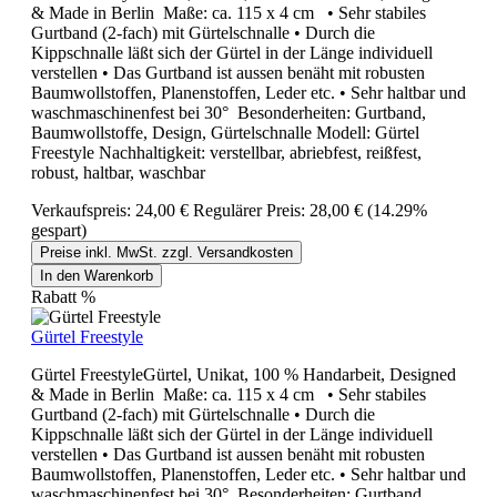
& Made in Berlin Maße: ca. 115 x 4 cm • Sehr stabiles
Gurtband (2-fach) mit Gürtelschnalle • Durch die
Kippschnalle läßt sich der Gürtel in der Länge individuell
verstellen • Das Gurtband ist aussen benäht mit robusten
Baumwollstoffen, Planenstoffen, Leder etc. • Sehr haltbar und
waschmaschinenfest bei 30° Besonderheiten: Gurtband,
Baumwollstoffe, Design, Gürtelschnalle Modell: Gürtel
Freestyle Nachhaltigkeit: verstellbar, abriebfest, reißfest,
robust, haltbar, waschbar
Verkaufspreis:
24,00 €
Regulärer Preis:
28,00 €
(14.29%
gespart)
Preise inkl. MwSt. zzgl. Versandkosten
In den Warenkorb
Rabatt
%
Gürtel Freestyle
Gürtel FreestyleGürtel, Unikat, 100 % Handarbeit, Designed
& Made in Berlin Maße: ca. 115 x 4 cm • Sehr stabiles
Gurtband (2-fach) mit Gürtelschnalle • Durch die
Kippschnalle läßt sich der Gürtel in der Länge individuell
verstellen • Das Gurtband ist aussen benäht mit robusten
Baumwollstoffen, Planenstoffen, Leder etc. • Sehr haltbar und
waschmaschinenfest bei 30° Besonderheiten: Gurtband,