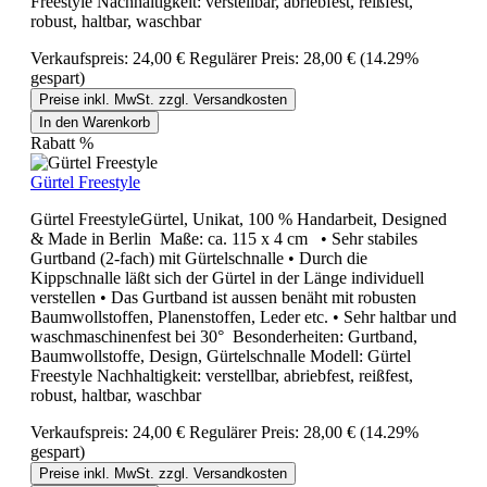
Freestyle Nachhaltigkeit: verstellbar, abriebfest, reißfest,
robust, haltbar, waschbar
Verkaufspreis:
24,00 €
Regulärer Preis:
28,00 €
(14.29%
gespart)
Preise inkl. MwSt. zzgl. Versandkosten
In den Warenkorb
Rabatt
%
Gürtel Freestyle
Gürtel FreestyleGürtel, Unikat, 100 % Handarbeit, Designed
& Made in Berlin Maße: ca. 115 x 4 cm • Sehr stabiles
Gurtband (2-fach) mit Gürtelschnalle • Durch die
Kippschnalle läßt sich der Gürtel in der Länge individuell
verstellen • Das Gurtband ist aussen benäht mit robusten
Baumwollstoffen, Planenstoffen, Leder etc. • Sehr haltbar und
waschmaschinenfest bei 30° Besonderheiten: Gurtband,
Baumwollstoffe, Design, Gürtelschnalle Modell: Gürtel
Freestyle Nachhaltigkeit: verstellbar, abriebfest, reißfest,
robust, haltbar, waschbar
Verkaufspreis:
24,00 €
Regulärer Preis:
28,00 €
(14.29%
gespart)
Preise inkl. MwSt. zzgl. Versandkosten