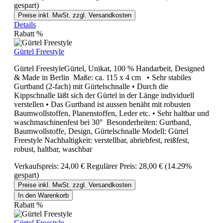
gespart)
Preise inkl. MwSt. zzgl. Versandkosten
Details
Rabatt
%
Gürtel Freestyle
Gürtel FreestyleGürtel, Unikat, 100 % Handarbeit, Designed
& Made in Berlin Maße: ca. 115 x 4 cm • Sehr stabiles
Gurtband (2-fach) mit Gürtelschnalle • Durch die
Kippschnalle läßt sich der Gürtel in der Länge individuell
verstellen • Das Gurtband ist aussen benäht mit robusten
Baumwollstoffen, Planenstoffen, Leder etc. • Sehr haltbar und
waschmaschinenfest bei 30° Besonderheiten: Gurtband,
Baumwollstoffe, Design, Gürtelschnalle Modell: Gürtel
Freestyle Nachhaltigkeit: verstellbar, abriebfest, reißfest,
robust, haltbar, waschbar
Verkaufspreis:
24,00 €
Regulärer Preis:
28,00 €
(14.29%
gespart)
Preise inkl. MwSt. zzgl. Versandkosten
In den Warenkorb
Rabatt
%
Gürtel Freestyle