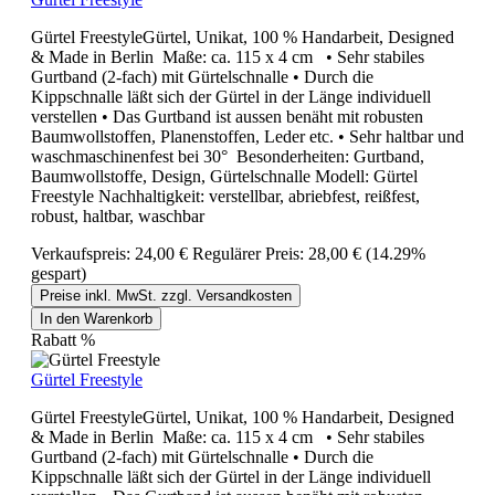
Gürtel FreestyleGürtel, Unikat, 100 % Handarbeit, Designed
& Made in Berlin Maße: ca. 115 x 4 cm • Sehr stabiles
Gurtband (2-fach) mit Gürtelschnalle • Durch die
Kippschnalle läßt sich der Gürtel in der Länge individuell
verstellen • Das Gurtband ist aussen benäht mit robusten
Baumwollstoffen, Planenstoffen, Leder etc. • Sehr haltbar und
waschmaschinenfest bei 30° Besonderheiten: Gurtband,
Baumwollstoffe, Design, Gürtelschnalle Modell: Gürtel
Freestyle Nachhaltigkeit: verstellbar, abriebfest, reißfest,
robust, haltbar, waschbar
Verkaufspreis:
24,00 €
Regulärer Preis:
28,00 €
(14.29%
gespart)
Preise inkl. MwSt. zzgl. Versandkosten
In den Warenkorb
Rabatt
%
Gürtel Freestyle
Gürtel FreestyleGürtel, Unikat, 100 % Handarbeit, Designed
& Made in Berlin Maße: ca. 115 x 4 cm • Sehr stabiles
Gurtband (2-fach) mit Gürtelschnalle • Durch die
Kippschnalle läßt sich der Gürtel in der Länge individuell