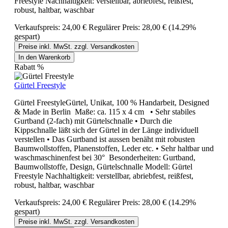
Freestyle Nachhaltigkeit: verstellbar, abriebfest, reißfest,
robust, haltbar, waschbar
Verkaufspreis:
24,00 €
Regulärer Preis:
28,00 €
(14.29%
gespart)
Preise inkl. MwSt. zzgl. Versandkosten
In den Warenkorb
Rabatt
%
Gürtel Freestyle
Gürtel FreestyleGürtel, Unikat, 100 % Handarbeit, Designed
& Made in Berlin Maße: ca. 115 x 4 cm • Sehr stabiles
Gurtband (2-fach) mit Gürtelschnalle • Durch die
Kippschnalle läßt sich der Gürtel in der Länge individuell
verstellen • Das Gurtband ist aussen benäht mit robusten
Baumwollstoffen, Planenstoffen, Leder etc. • Sehr haltbar und
waschmaschinenfest bei 30° Besonderheiten: Gurtband,
Baumwollstoffe, Design, Gürtelschnalle Modell: Gürtel
Freestyle Nachhaltigkeit: verstellbar, abriebfest, reißfest,
robust, haltbar, waschbar
Verkaufspreis:
24,00 €
Regulärer Preis:
28,00 €
(14.29%
gespart)
Preise inkl. MwSt. zzgl. Versandkosten