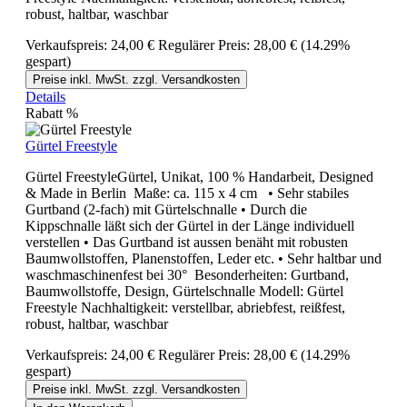
robust, haltbar, waschbar
Verkaufspreis:
24,00 €
Regulärer Preis:
28,00 €
(14.29%
gespart)
Preise inkl. MwSt. zzgl. Versandkosten
Details
Rabatt
%
Gürtel Freestyle
Gürtel FreestyleGürtel, Unikat, 100 % Handarbeit, Designed
& Made in Berlin Maße: ca. 115 x 4 cm • Sehr stabiles
Gurtband (2-fach) mit Gürtelschnalle • Durch die
Kippschnalle läßt sich der Gürtel in der Länge individuell
verstellen • Das Gurtband ist aussen benäht mit robusten
Baumwollstoffen, Planenstoffen, Leder etc. • Sehr haltbar und
waschmaschinenfest bei 30° Besonderheiten: Gurtband,
Baumwollstoffe, Design, Gürtelschnalle Modell: Gürtel
Freestyle Nachhaltigkeit: verstellbar, abriebfest, reißfest,
robust, haltbar, waschbar
Verkaufspreis:
24,00 €
Regulärer Preis:
28,00 €
(14.29%
gespart)
Preise inkl. MwSt. zzgl. Versandkosten