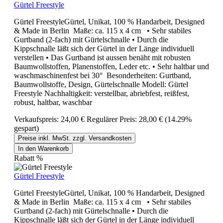
Gürtel Freestyle
Gürtel FreestyleGürtel, Unikat, 100 % Handarbeit, Designed
& Made in Berlin Maße: ca. 115 x 4 cm • Sehr stabiles
Gurtband (2-fach) mit Gürtelschnalle • Durch die
Kippschnalle läßt sich der Gürtel in der Länge individuell
verstellen • Das Gurtband ist aussen benäht mit robusten
Baumwollstoffen, Planenstoffen, Leder etc. • Sehr haltbar und
waschmaschinenfest bei 30° Besonderheiten: Gurtband,
Baumwollstoffe, Design, Gürtelschnalle Modell: Gürtel
Freestyle Nachhaltigkeit: verstellbar, abriebfest, reißfest,
robust, haltbar, waschbar
Verkaufspreis:
24,00 €
Regulärer Preis:
28,00 €
(14.29%
gespart)
Preise inkl. MwSt. zzgl. Versandkosten
In den Warenkorb
Rabatt
%
Gürtel Freestyle
Gürtel FreestyleGürtel, Unikat, 100 % Handarbeit, Designed
& Made in Berlin Maße: ca. 115 x 4 cm • Sehr stabiles
Gurtband (2-fach) mit Gürtelschnalle • Durch die
Kippschnalle läßt sich der Gürtel in der Länge individuell