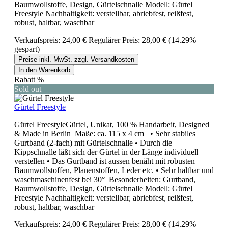
Baumwollstoffe, Design, Gürtelschnalle Modell: Gürtel
Freestyle Nachhaltigkeit: verstellbar, abriebfest, reißfest,
robust, haltbar, waschbar
Verkaufspreis:
24,00 €
Regulärer Preis:
28,00 €
(14.29%
gespart)
Preise inkl. MwSt. zzgl. Versandkosten
In den Warenkorb
Rabatt
%
Sold out
Gürtel Freestyle
Gürtel FreestyleGürtel, Unikat, 100 % Handarbeit, Designed
& Made in Berlin Maße: ca. 115 x 4 cm • Sehr stabiles
Gurtband (2-fach) mit Gürtelschnalle • Durch die
Kippschnalle läßt sich der Gürtel in der Länge individuell
verstellen • Das Gurtband ist aussen benäht mit robusten
Baumwollstoffen, Planenstoffen, Leder etc. • Sehr haltbar und
waschmaschinenfest bei 30° Besonderheiten: Gurtband,
Baumwollstoffe, Design, Gürtelschnalle Modell: Gürtel
Freestyle Nachhaltigkeit: verstellbar, abriebfest, reißfest,
robust, haltbar, waschbar
Verkaufspreis:
24,00 €
Regulärer Preis:
28,00 €
(14.29%