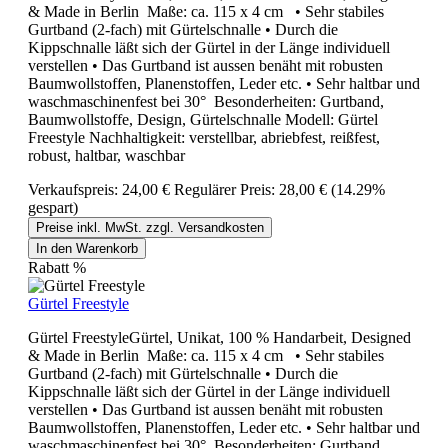
& Made in Berlin Maße: ca. 115 x 4 cm • Sehr stabiles
Gurtband (2-fach) mit Gürtelschnalle • Durch die
Kippschnalle läßt sich der Gürtel in der Länge individuell
verstellen • Das Gurtband ist aussen benäht mit robusten
Baumwollstoffen, Planenstoffen, Leder etc. • Sehr haltbar und
waschmaschinenfest bei 30° Besonderheiten: Gurtband,
Baumwollstoffe, Design, Gürtelschnalle Modell: Gürtel
Freestyle Nachhaltigkeit: verstellbar, abriebfest, reißfest,
robust, haltbar, waschbar
Verkaufspreis:
24,00 €
Regulärer Preis:
28,00 €
(14.29%
gespart)
Preise inkl. MwSt. zzgl. Versandkosten
In den Warenkorb
Rabatt
%
Gürtel Freestyle
Gürtel FreestyleGürtel, Unikat, 100 % Handarbeit, Designed
& Made in Berlin Maße: ca. 115 x 4 cm • Sehr stabiles
Gurtband (2-fach) mit Gürtelschnalle • Durch die
Kippschnalle läßt sich der Gürtel in der Länge individuell
verstellen • Das Gurtband ist aussen benäht mit robusten
Baumwollstoffen, Planenstoffen, Leder etc. • Sehr haltbar und
waschmaschinenfest bei 30° Besonderheiten: Gurtband,