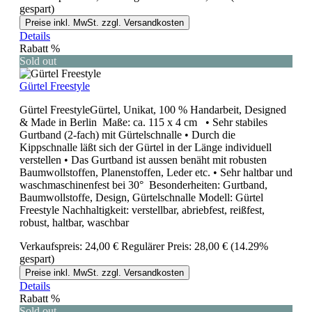
gespart)
Preise inkl. MwSt. zzgl. Versandkosten
Details
Rabatt
%
Sold out
Gürtel Freestyle
Gürtel FreestyleGürtel, Unikat, 100 % Handarbeit, Designed
& Made in Berlin Maße: ca. 115 x 4 cm • Sehr stabiles
Gurtband (2-fach) mit Gürtelschnalle • Durch die
Kippschnalle läßt sich der Gürtel in der Länge individuell
verstellen • Das Gurtband ist aussen benäht mit robusten
Baumwollstoffen, Planenstoffen, Leder etc. • Sehr haltbar und
waschmaschinenfest bei 30° Besonderheiten: Gurtband,
Baumwollstoffe, Design, Gürtelschnalle Modell: Gürtel
Freestyle Nachhaltigkeit: verstellbar, abriebfest, reißfest,
robust, haltbar, waschbar
Verkaufspreis:
24,00 €
Regulärer Preis:
28,00 €
(14.29%
gespart)
Preise inkl. MwSt. zzgl. Versandkosten
Details
Rabatt
%
Sold out