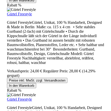
In den Warenkorb
Rabatt
%
Gürtel Freestyle
Gürtel FreestyleGürtel, Unikat, 100 % Handarbeit, Designed
& Made in Berlin Maße: ca. 115 x 4 cm • Sehr stabiles
Gurtband (2-fach) mit Gürtelschnalle • Durch die
Kippschnalle läßt sich der Gürtel in der Länge individuell
verstellen • Das Gurtband ist aussen benäht mit robusten
Baumwollstoffen, Planenstoffen, Leder etc. • Sehr haltbar und
waschmaschinenfest bei 30° Besonderheiten: Gurtband,
Baumwollstoffe, Design, Gürtelschnalle Modell: Gürtel
Freestyle Nachhaltigkeit: verstellbar, abriebfest, reißfest,
robust, haltbar, waschbar
Verkaufspreis:
24,00 €
Regulärer Preis:
28,00 €
(14.29%
gespart)
Preise inkl. MwSt. zzgl. Versandkosten
In den Warenkorb
Rabatt
%
Gürtel Freestyle
Gürtel FreestyleGürtel, Unikat, 100 % Handarbeit, Designed