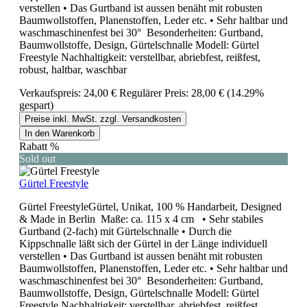
verstellen • Das Gurtband ist aussen benäht mit robusten
Baumwollstoffen, Planenstoffen, Leder etc. • Sehr haltbar und
waschmaschinenfest bei 30° Besonderheiten: Gurtband,
Baumwollstoffe, Design, Gürtelschnalle Modell: Gürtel
Freestyle Nachhaltigkeit: verstellbar, abriebfest, reißfest,
robust, haltbar, waschbar
Verkaufspreis:
24,00 €
Regulärer Preis:
28,00 €
(14.29%
gespart)
Preise inkl. MwSt. zzgl. Versandkosten
In den Warenkorb
Rabatt
%
Sold out
Gürtel Freestyle
Gürtel FreestyleGürtel, Unikat, 100 % Handarbeit, Designed
& Made in Berlin Maße: ca. 115 x 4 cm • Sehr stabiles
Gurtband (2-fach) mit Gürtelschnalle • Durch die
Kippschnalle läßt sich der Gürtel in der Länge individuell
verstellen • Das Gurtband ist aussen benäht mit robusten
Baumwollstoffen, Planenstoffen, Leder etc. • Sehr haltbar und
waschmaschinenfest bei 30° Besonderheiten: Gurtband,
Baumwollstoffe, Design, Gürtelschnalle Modell: Gürtel
Freestyle Nachhaltigkeit: verstellbar, abriebfest, reißfest,