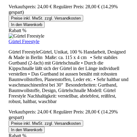
Verkaufspreis:
24,00 €
Regulärer Preis:
28,00 €
(14.29%
gespart)
Preise inkl. MwSt. zzgl. Versandkosten
In den Warenkorb
Rabatt
%
Gürtel Freestyle
Gürtel FreestyleGürtel, Unikat, 100 % Handarbeit, Designed
& Made in Berlin Maße: ca. 115 x 4 cm • Sehr stabiles
Gurtband (2-fach) mit Gürtelschnalle • Durch die
Kippschnalle läßt sich der Gürtel in der Länge individuell
verstellen • Das Gurtband ist aussen benäht mit robusten
Baumwollstoffen, Planenstoffen, Leder etc. • Sehr haltbar und
waschmaschinenfest bei 30° Besonderheiten: Gurtband,
Baumwollstoffe, Design, Gürtelschnalle Modell: Gürtel
Freestyle Nachhaltigkeit: verstellbar, abriebfest, reißfest,
robust, haltbar, waschbar
Verkaufspreis:
24,00 €
Regulärer Preis:
28,00 €
(14.29%
gespart)
Preise inkl. MwSt. zzgl. Versandkosten
In den Warenkorb
Rabatt
%