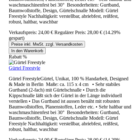
waschmaschinenfest bei 30° Besonderheiten: Gurtband,
Baumwollstoffe, Design, Gürtelschnalle Modell: Gürtel
Freestyle Nachhaltigkeit: verstellbar, abriebfest, reißfest,
robust, haltbar, waschbar
Verkaufspreis:
24,00 €
Regulärer Preis:
28,00 €
(14.29%
gespart)
Preise inkl. MwSt. zzgl. Versandkosten
In den Warenkorb
Rabatt
%
Gürtel Freestyle
Gürtel FreestyleGürtel, Unikat, 100 % Handarbeit, Designed
& Made in Berlin Maße: ca. 115 x 4 cm • Sehr stabiles
Gurtband (2-fach) mit Gürtelschnalle • Durch die
Kippschnalle läßt sich der Gürtel in der Länge individuell
verstellen • Das Gurtband ist aussen benäht mit robusten
Baumwollstoffen, Planenstoffen, Leder etc. • Sehr haltbar und
waschmaschinenfest bei 30° Besonderheiten: Gurtband,
Baumwollstoffe, Design, Gürtelschnalle Modell: Gürtel
Freestyle Nachhaltigkeit: verstellbar, abriebfest, reißfest,
robust, haltbar, waschbar
Verkaufspreis:
24,00 €
Regulärer Preis:
28,00 €
(14.29%