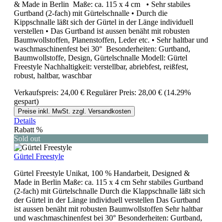
& Made in Berlin Maße: ca. 115 x 4 cm • Sehr stabiles
Gurtband (2-fach) mit Gürtelschnalle • Durch die
Kippschnalle läßt sich der Gürtel in der Länge individuell
verstellen • Das Gurtband ist aussen benäht mit robusten
Baumwollstoffen, Planenstoffen, Leder etc. • Sehr haltbar und
waschmaschinenfest bei 30° Besonderheiten: Gurtband,
Baumwollstoffe, Design, Gürtelschnalle Modell: Gürtel
Freestyle Nachhaltigkeit: verstellbar, abriebfest, reißfest,
robust, haltbar, waschbar
Verkaufspreis:
24,00 €
Regulärer Preis:
28,00 €
(14.29%
gespart)
Preise inkl. MwSt. zzgl. Versandkosten
Details
Rabatt
%
Sold out
Gürtel Freestyle
Gürtel Freestyle Unikat, 100 % Handarbeit, Designed &
Made in Berlin Maße: ca. 115 x 4 cm Sehr stabiles Gurtband
(2-fach) mit Gürtelschnalle Durch die Klappschnalle läßt sich
der Gürtel in der Länge individuell verstellen Das Gurtband
ist aussen benäht mit robusten Baumwollstoffen Sehr haltbar
und waschmaschinenfest bei 30° Besonderheiten: Gurtband,