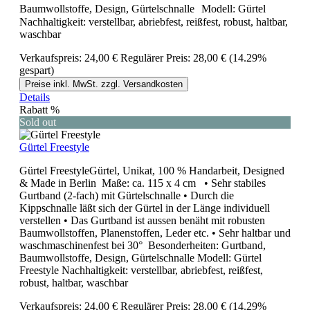
Baumwollstoffe, Design, Gürtelschnalle Modell: Gürtel
Nachhaltigkeit: verstellbar, abriebfest, reißfest, robust, haltbar,
waschbar
Verkaufspreis:
24,00 €
Regulärer Preis:
28,00 €
(14.29%
gespart)
Preise inkl. MwSt. zzgl. Versandkosten
Details
Rabatt
%
Sold out
Gürtel Freestyle
Gürtel FreestyleGürtel, Unikat, 100 % Handarbeit, Designed
& Made in Berlin Maße: ca. 115 x 4 cm • Sehr stabiles
Gurtband (2-fach) mit Gürtelschnalle • Durch die
Kippschnalle läßt sich der Gürtel in der Länge individuell
verstellen • Das Gurtband ist aussen benäht mit robusten
Baumwollstoffen, Planenstoffen, Leder etc. • Sehr haltbar und
waschmaschinenfest bei 30° Besonderheiten: Gurtband,
Baumwollstoffe, Design, Gürtelschnalle Modell: Gürtel
Freestyle Nachhaltigkeit: verstellbar, abriebfest, reißfest,
robust, haltbar, waschbar
Verkaufspreis:
24,00 €
Regulärer Preis:
28,00 €
(14.29%