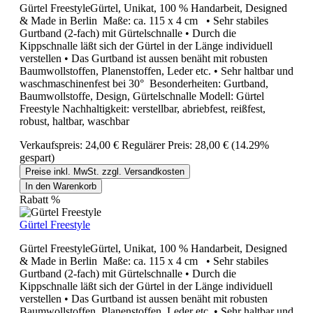
Gürtel FreestyleGürtel, Unikat, 100 % Handarbeit, Designed
& Made in Berlin Maße: ca. 115 x 4 cm • Sehr stabiles
Gurtband (2-fach) mit Gürtelschnalle • Durch die
Kippschnalle läßt sich der Gürtel in der Länge individuell
verstellen • Das Gurtband ist aussen benäht mit robusten
Baumwollstoffen, Planenstoffen, Leder etc. • Sehr haltbar und
waschmaschinenfest bei 30° Besonderheiten: Gurtband,
Baumwollstoffe, Design, Gürtelschnalle Modell: Gürtel
Freestyle Nachhaltigkeit: verstellbar, abriebfest, reißfest,
robust, haltbar, waschbar
Verkaufspreis:
24,00 €
Regulärer Preis:
28,00 €
(14.29%
gespart)
Preise inkl. MwSt. zzgl. Versandkosten
In den Warenkorb
Rabatt
%
Gürtel Freestyle
Gürtel FreestyleGürtel, Unikat, 100 % Handarbeit, Designed
& Made in Berlin Maße: ca. 115 x 4 cm • Sehr stabiles
Gurtband (2-fach) mit Gürtelschnalle • Durch die
Kippschnalle läßt sich der Gürtel in der Länge individuell
verstellen • Das Gurtband ist aussen benäht mit robusten
Baumwollstoffen, Planenstoffen, Leder etc. • Sehr haltbar und