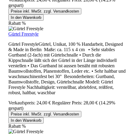
gespart)
Preise inkl. MwSt. zzgl. Versandkosten
In den Warenkorb
Rabatt
%
Gürtel Freestyle
Gürtel FreestyleGürtel, Unikat, 100 % Handarbeit, Designed
& Made in Berlin Maße: ca. 115 x 4 cm • Sehr stabiles
Gurtband (2-fach) mit Gürtelschnalle • Durch die
Kippschnalle läßt sich der Gürtel in der Länge individuell
verstellen • Das Gurtband ist aussen benäht mit robusten
Baumwollstoffen, Planenstoffen, Leder etc. • Sehr haltbar und
waschmaschinenfest bei 30° Besonderheiten: Gurtband,
Baumwollstoffe, Design, Gürtelschnalle Modell: Gürtel
Freestyle Nachhaltigkeit: verstellbar, abriebfest, reißfest,
robust, haltbar, waschbar
Verkaufspreis:
24,00 €
Regulärer Preis:
28,00 €
(14.29%
gespart)
Preise inkl. MwSt. zzgl. Versandkosten
In den Warenkorb
Rabatt
%