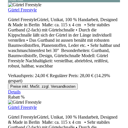
Gürtel Freestyle
Gürtel FreestyleGürtel, Unikat, 100 % Handarbeit, Designed
& Made in Berlin Maße: ca. 115 x 4 cm • Sehr stabiles
Gurtband (2-fach) mit Gürtelschnalle • Durch die
Kippschnalle läßt sich der Gürtel in der Länge individuell
verstellen • Das Gurtband ist aussen benäht mit robusten
Baumwollstoffen, Planenstoffen, Leder etc. • Sehr haltbar und
waschmaschinenfest bei 30° Besonderheiten: Gurtband,
Baumwollstoffe, Design, Gürtelschnalle Modell: Gürtel
Freestyle Nachhaltigkeit: verstellbar, abriebfest, reißfest,
robust, haltbar, waschbar
Verkaufspreis:
24,00 €
Regulärer Preis:
28,00 €
(14.29%
gespart)
Preise inkl. MwSt. zzgl. Versandkosten
Details
Rabatt
%
Gürtel Freestyle
Gürtel FreestyleGürtel, Unikat, 100 % Handarbeit, Designed
& Made in Berlin Maße: ca. 115 x 4 cm • Sehr stabiles
Gurtband (2-fach) mit Gürtelschnalle • Durch die