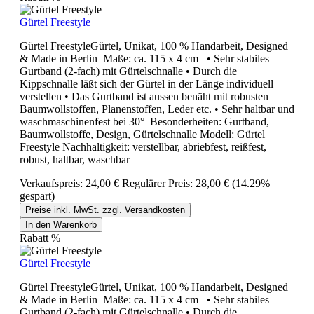
Gürtel Freestyle
Gürtel FreestyleGürtel, Unikat, 100 % Handarbeit, Designed
& Made in Berlin Maße: ca. 115 x 4 cm • Sehr stabiles
Gurtband (2-fach) mit Gürtelschnalle • Durch die
Kippschnalle läßt sich der Gürtel in der Länge individuell
verstellen • Das Gurtband ist aussen benäht mit robusten
Baumwollstoffen, Planenstoffen, Leder etc. • Sehr haltbar und
waschmaschinenfest bei 30° Besonderheiten: Gurtband,
Baumwollstoffe, Design, Gürtelschnalle Modell: Gürtel
Freestyle Nachhaltigkeit: verstellbar, abriebfest, reißfest,
robust, haltbar, waschbar
Verkaufspreis:
24,00 €
Regulärer Preis:
28,00 €
(14.29%
gespart)
Preise inkl. MwSt. zzgl. Versandkosten
In den Warenkorb
Rabatt
%
Gürtel Freestyle
Gürtel FreestyleGürtel, Unikat, 100 % Handarbeit, Designed
& Made in Berlin Maße: ca. 115 x 4 cm • Sehr stabiles
Gurtband (2-fach) mit Gürtelschnalle • Durch die