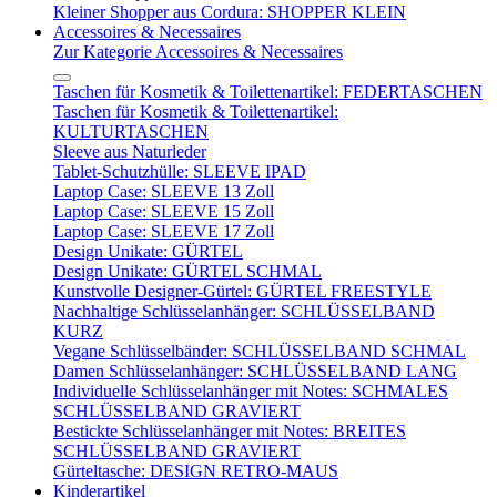
Kleiner Shopper aus Cordura: SHOPPER KLEIN
Accessoires & Necessaires
Zur Kategorie Accessoires & Necessaires
Taschen für Kosmetik & Toilettenartikel: FEDERTASCHEN
Taschen für Kosmetik & Toilettenartikel:
KULTURTASCHEN
Sleeve aus Naturleder
Tablet-Schutzhülle: SLEEVE IPAD
Laptop Case: SLEEVE 13 Zoll
Laptop Case: SLEEVE 15 Zoll
Laptop Case: SLEEVE 17 Zoll
Design Unikate: GÜRTEL
Design Unikate: GÜRTEL SCHMAL
Kunstvolle Designer-Gürtel: GÜRTEL FREESTYLE
Nachhaltige Schlüsselanhänger: SCHLÜSSELBAND
KURZ
Vegane Schlüsselbänder: SCHLÜSSELBAND SCHMAL
Damen Schlüsselanhänger: SCHLÜSSELBAND LANG
Individuelle Schlüsselanhänger mit Notes: SCHMALES
SCHLÜSSELBAND GRAVIERT
Bestickte Schlüsselanhänger mit Notes: BREITES
SCHLÜSSELBAND GRAVIERT
Gürteltasche: DESIGN RETRO-MAUS
Kinderartikel