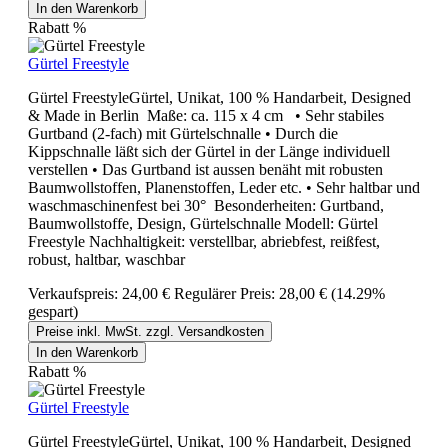
In den Warenkorb
Rabatt
%
Gürtel Freestyle
Gürtel FreestyleGürtel, Unikat, 100 % Handarbeit, Designed
& Made in Berlin Maße: ca. 115 x 4 cm • Sehr stabiles
Gurtband (2-fach) mit Gürtelschnalle • Durch die
Kippschnalle läßt sich der Gürtel in der Länge individuell
verstellen • Das Gurtband ist aussen benäht mit robusten
Baumwollstoffen, Planenstoffen, Leder etc. • Sehr haltbar und
waschmaschinenfest bei 30° Besonderheiten: Gurtband,
Baumwollstoffe, Design, Gürtelschnalle Modell: Gürtel
Freestyle Nachhaltigkeit: verstellbar, abriebfest, reißfest,
robust, haltbar, waschbar
Verkaufspreis:
24,00 €
Regulärer Preis:
28,00 €
(14.29%
gespart)
Preise inkl. MwSt. zzgl. Versandkosten
In den Warenkorb
Rabatt
%
Gürtel Freestyle
Gürtel FreestyleGürtel, Unikat, 100 % Handarbeit, Designed