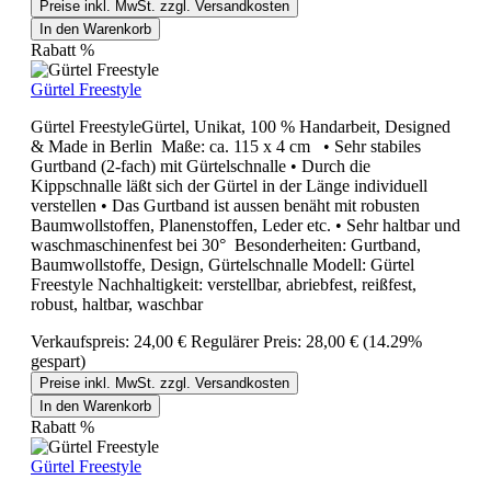
Preise inkl. MwSt. zzgl. Versandkosten
In den Warenkorb
Rabatt
%
Gürtel Freestyle
Gürtel FreestyleGürtel, Unikat, 100 % Handarbeit, Designed
& Made in Berlin Maße: ca. 115 x 4 cm • Sehr stabiles
Gurtband (2-fach) mit Gürtelschnalle • Durch die
Kippschnalle läßt sich der Gürtel in der Länge individuell
verstellen • Das Gurtband ist aussen benäht mit robusten
Baumwollstoffen, Planenstoffen, Leder etc. • Sehr haltbar und
waschmaschinenfest bei 30° Besonderheiten: Gurtband,
Baumwollstoffe, Design, Gürtelschnalle Modell: Gürtel
Freestyle Nachhaltigkeit: verstellbar, abriebfest, reißfest,
robust, haltbar, waschbar
Verkaufspreis:
24,00 €
Regulärer Preis:
28,00 €
(14.29%
gespart)
Preise inkl. MwSt. zzgl. Versandkosten
In den Warenkorb
Rabatt
%
Gürtel Freestyle