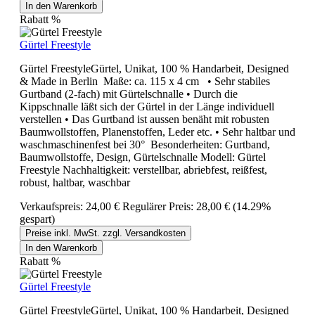
In den Warenkorb
Rabatt
%
Gürtel Freestyle
Gürtel FreestyleGürtel, Unikat, 100 % Handarbeit, Designed
& Made in Berlin Maße: ca. 115 x 4 cm • Sehr stabiles
Gurtband (2-fach) mit Gürtelschnalle • Durch die
Kippschnalle läßt sich der Gürtel in der Länge individuell
verstellen • Das Gurtband ist aussen benäht mit robusten
Baumwollstoffen, Planenstoffen, Leder etc. • Sehr haltbar und
waschmaschinenfest bei 30° Besonderheiten: Gurtband,
Baumwollstoffe, Design, Gürtelschnalle Modell: Gürtel
Freestyle Nachhaltigkeit: verstellbar, abriebfest, reißfest,
robust, haltbar, waschbar
Verkaufspreis:
24,00 €
Regulärer Preis:
28,00 €
(14.29%
gespart)
Preise inkl. MwSt. zzgl. Versandkosten
In den Warenkorb
Rabatt
%
Gürtel Freestyle
Gürtel FreestyleGürtel, Unikat, 100 % Handarbeit, Designed