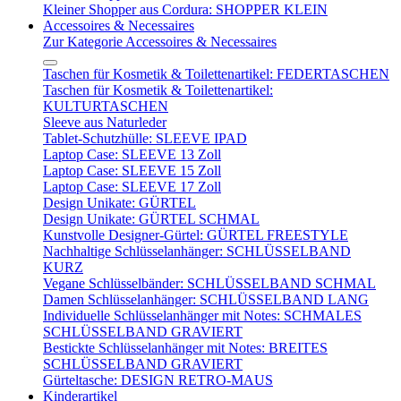
Kleiner Shopper aus Cordura: SHOPPER KLEIN
Accessoires & Necessaires
Zur Kategorie Accessoires & Necessaires
Taschen für Kosmetik & Toilettenartikel: FEDERTASCHEN
Taschen für Kosmetik & Toilettenartikel:
KULTURTASCHEN
Sleeve aus Naturleder
Tablet-Schutzhülle: SLEEVE IPAD
Laptop Case: SLEEVE 13 Zoll
Laptop Case: SLEEVE 15 Zoll
Laptop Case: SLEEVE 17 Zoll
Design Unikate: GÜRTEL
Design Unikate: GÜRTEL SCHMAL
Kunstvolle Designer-Gürtel: GÜRTEL FREESTYLE
Nachhaltige Schlüsselanhänger: SCHLÜSSELBAND
KURZ
Vegane Schlüsselbänder: SCHLÜSSELBAND SCHMAL
Damen Schlüsselanhänger: SCHLÜSSELBAND LANG
Individuelle Schlüsselanhänger mit Notes: SCHMALES
SCHLÜSSELBAND GRAVIERT
Bestickte Schlüsselanhänger mit Notes: BREITES
SCHLÜSSELBAND GRAVIERT
Gürteltasche: DESIGN RETRO-MAUS
Kinderartikel