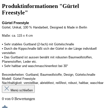
Produktinformationen "Gürtel
Freestyle"
Gürtel Freestyle
Gürtel
, Unikat, 100 % Handarbeit, 
Designed
 & Made in Berlin
Maße: ca. 
115 x 4 cm
• 
Sehr stabiles Gurtband (2-fach
) mit Gürtelschnalle
• 
Durch die Kippschnalle 
läßt
 sich der Gürtel in der Länge individuell 
verstellen
• Das Gurtband ist 
aussen
 benäht mit 
robusten 
Baumwollstoffen
, 
Planenstoffen
, Leder etc.
• 
Sehr haltbar und waschmaschinenfest bei 30°
Besonderheiten
: 
Gurtband, Baumwollstoffe, Design
, Gürtelschnalle
Modell: 
Gürtel F
reestyle
Nachhaltigkeit: 
verstellbar, 
abriebfest, reißfest, robust, haltbar, waschbar
Menü schließen
0 von 0 Bewertungen