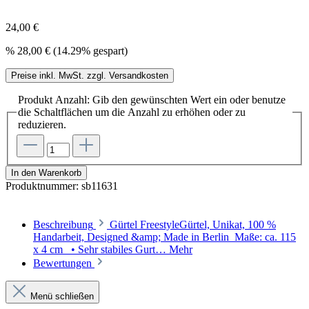
24,00 €
%
28,00 €
(14.29% gespart)
Preise inkl. MwSt. zzgl. Versandkosten
Produkt Anzahl: Gib den gewünschten Wert ein oder benutze
die Schaltflächen um die Anzahl zu erhöhen oder zu
reduzieren.
In den Warenkorb
Produktnummer:
sb11631
Beschreibung
Gürtel FreestyleGürtel, Unikat, 100 %
Handarbeit, Designed &amp; Made in Berlin Maße: ca. 115
x 4 cm • Sehr stabiles Gurt…
Mehr
Bewertungen
Menü schließen