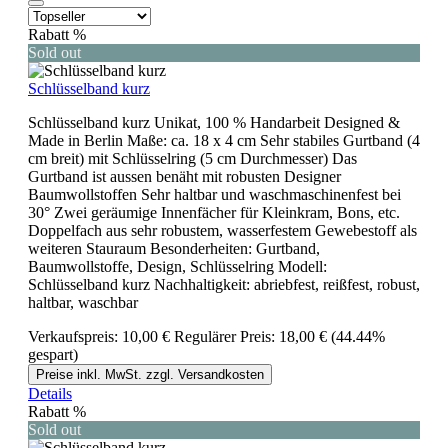
Rabatt
%
Sold out
Schlüsselband kurz
Schlüsselband kurz Unikat, 100 % Handarbeit Designed &
Made in Berlin Maße: ca. 18 x 4 cm Sehr stabiles Gurtband (4
cm breit) mit Schlüsselring (5 cm Durchmesser) Das
Gurtband ist aussen benäht mit robusten Designer
Baumwollstoffen Sehr haltbar und waschmaschinenfest bei
30° Zwei geräumige Innenfächer für Kleinkram, Bons, etc.
Doppelfach aus sehr robustem, wasserfestem Gewebestoff als
weiteren Stauraum Besonderheiten: Gurtband,
Baumwollstoffe, Design, Schlüsselring Modell:
Schlüsselband kurz Nachhaltigkeit: abriebfest, reißfest, robust,
haltbar, waschbar
Verkaufspreis:
10,00 €
Regulärer Preis:
18,00 €
(44.44%
gespart)
Preise inkl. MwSt. zzgl. Versandkosten
Details
Rabatt
%
Sold out