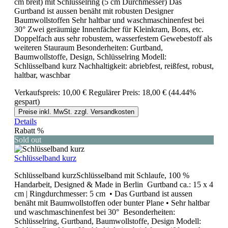
cm breit) mit Schlüsselring (5 cm Durchmesser) Das
Gurtband ist aussen benäht mit robusten Designer
Baumwollstoffen Sehr haltbar und waschmaschinenfest bei
30° Zwei geräumige Innenfächer für Kleinkram, Bons, etc.
Doppelfach aus sehr robustem, wasserfestem Gewebestoff als
weiteren Stauraum Besonderheiten: Gurtband,
Baumwollstoffe, Design, Schlüsselring Modell:
Schlüsselband kurz Nachhaltigkeit: abriebfest, reißfest, robust,
haltbar, waschbar
Verkaufspreis:
10,00 €
Regulärer Preis:
18,00 €
(44.44%
gespart)
Preise inkl. MwSt. zzgl. Versandkosten
Details
Rabatt
%
Sold out
Schlüsselband kurz
Schlüsselband kurzSchlüsselband mit Schlaufe, 100 %
Handarbeit, Designed & Made in Berlin Gurtband ca.: 15 x 4
cm | Ringdurchmesser: 5 cm • Das Gurtband ist aussen
benäht mit Baumwollstoffen oder bunter Plane • Sehr haltbar
und waschmaschinenfest bei 30° Besonderheiten:
Schlüsselring, Gurtband, Baumwollstoffe, Design Modell: