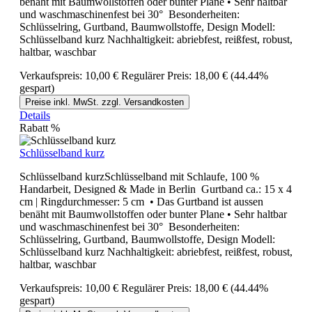
benäht mit Baumwollstoffen oder bunter Plane • Sehr haltbar
und waschmaschinenfest bei 30° Besonderheiten:
Schlüsselring, Gurtband, Baumwollstoffe, Design Modell:
Schlüsselband kurz Nachhaltigkeit: abriebfest, reißfest, robust,
haltbar, waschbar
Verkaufspreis:
10,00 €
Regulärer Preis:
18,00 €
(44.44%
gespart)
Preise inkl. MwSt. zzgl. Versandkosten
Details
Rabatt
%
Schlüsselband kurz
Schlüsselband kurzSchlüsselband mit Schlaufe, 100 %
Handarbeit, Designed & Made in Berlin Gurtband ca.: 15 x 4
cm | Ringdurchmesser: 5 cm • Das Gurtband ist aussen
benäht mit Baumwollstoffen oder bunter Plane • Sehr haltbar
und waschmaschinenfest bei 30° Besonderheiten:
Schlüsselring, Gurtband, Baumwollstoffe, Design Modell:
Schlüsselband kurz Nachhaltigkeit: abriebfest, reißfest, robust,
haltbar, waschbar
Verkaufspreis:
10,00 €
Regulärer Preis:
18,00 €
(44.44%
gespart)