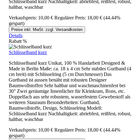
Schlüsselband kurz Nachhaltigkeit: abriebfest, reißfest, robust,
haltbar, waschbar
Verkaufspreis:
10,00 €
Regulärer Preis:
18,00 €
(44.44%
gespart)
Preise inkl. MwSt. zzgl. Versandkosten
Details
Rabatt
%
Schlüsselband kurz
Schlüsselband kurz Unikat, 100 % Handarbeit Designed &
Made in Berlin Maße: ca. 18 x 4 cm Sehr stabiles Gurtband (4
cm breit) mit Schlüsselring (5 cm Durchmesser) Das
Gurtband ist aussen benäht mit robusten Designer
Baumwollstoffen Sehr haltbar und waschmaschinenfest bei
30° Zwei geräumige Innenfächer für Kleinkram, Bons, etc.
Doppelfach aus sehr robustem, wasserfestem Gewebestoff als
weiteren Stauraum Besonderheiten: Gurtband,
Baumwollstoffe, Design, Schlüsselring Modell:
Schlüsselband kurz Nachhaltigkeit: abriebfest, reißfest, robust,
haltbar, waschbar
Verkaufspreis:
10,00 €
Regulärer Preis:
18,00 €
(44.44%
gespart)