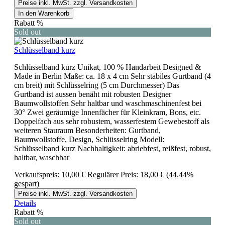
Preise inkl. MwSt. zzgl. Versandkosten
In den Warenkorb
Rabatt
%
Sold out
Schlüsselband kurz
Schlüsselband kurz Unikat, 100 % Handarbeit Designed &
Made in Berlin Maße: ca. 18 x 4 cm Sehr stabiles Gurtband (4
cm breit) mit Schlüsselring (5 cm Durchmesser) Das
Gurtband ist aussen benäht mit robusten Designer
Baumwollstoffen Sehr haltbar und waschmaschinenfest bei
30° Zwei geräumige Innenfächer für Kleinkram, Bons, etc.
Doppelfach aus sehr robustem, wasserfestem Gewebestoff als
weiteren Stauraum Besonderheiten: Gurtband,
Baumwollstoffe, Design, Schlüsselring Modell:
Schlüsselband kurz Nachhaltigkeit: abriebfest, reißfest, robust,
haltbar, waschbar
Verkaufspreis:
10,00 €
Regulärer Preis:
18,00 €
(44.44%
gespart)
Preise inkl. MwSt. zzgl. Versandkosten
Details
Rabatt
%
Sold out