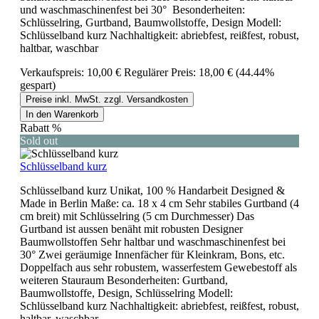
und waschmaschinenfest bei 30° Besonderheiten:
Schlüsselring, Gurtband, Baumwollstoffe, Design Modell:
Schlüsselband kurz Nachhaltigkeit: abriebfest, reißfest, robust,
haltbar, waschbar
Verkaufspreis:
10,00 €
Regulärer Preis:
18,00 €
(44.44%
gespart)
Preise inkl. MwSt. zzgl. Versandkosten
In den Warenkorb
Rabatt
%
Sold out
Schlüsselband kurz
Schlüsselband kurz Unikat, 100 % Handarbeit Designed &
Made in Berlin Maße: ca. 18 x 4 cm Sehr stabiles Gurtband (4
cm breit) mit Schlüsselring (5 cm Durchmesser) Das
Gurtband ist aussen benäht mit robusten Designer
Baumwollstoffen Sehr haltbar und waschmaschinenfest bei
30° Zwei geräumige Innenfächer für Kleinkram, Bons, etc.
Doppelfach aus sehr robustem, wasserfestem Gewebestoff als
weiteren Stauraum Besonderheiten: Gurtband,
Baumwollstoffe, Design, Schlüsselring Modell:
Schlüsselband kurz Nachhaltigkeit: abriebfest, reißfest, robust,
haltbar, waschbar