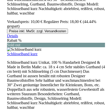
Schlüsselring, Gurtband, Baumwollstoffe, Design Modell:
Schlüsselband kurz Nachhaltigkeit: abriebfest, reißfest, robust,
haltbar, waschbar
Verkaufspreis:
10,00 €
Regulärer Preis:
18,00 €
(44.44%
gespart)
Preise inkl. MwSt. zzgl. Versandkosten
Details
Rabatt
%
Sold out
Schlüsselband kurz
Schlüsselband kurz Unikat, 100 % Handarbeit Designed &
Made in Berlin Maße: ca. 18 x 4 cm Sehr stabiles Gurtband (4
cm breit) mit Schlüsselring (5 cm Durchmesser) Das
Gurtband ist aussen benäht mit robusten Designer
Baumwollstoffen Sehr haltbar und waschmaschinenfest bei
30° Zwei geräumige Innenfächer für Kleinkram, Bons, etc.
Doppelfach aus sehr robustem, wasserfestem Gewebestoff als
weiteren Stauraum Besonderheiten: Gurtband,
Baumwollstoffe, Design, Schlüsselring Modell:
Schlüsselband kurz Nachhaltigkeit: abriebfest, reißfest, robust,
haltbar, waschbar