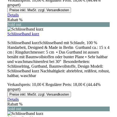
Verkaufspreis:
10,00 €
Regulärer Preis:
18,00 €
(44.44%
gespart)
Preise inkl. MwSt. zzgl. Versandkosten
Details
Rabatt
%
Sold out
Schlüsselband kurz
Schlüsselband kurzSchlüsselband mit Schlaufe, 100 %
Handarbeit, Designed & Made in Berlin Gurtband ca.: 15 x 4
cm | Ringdurchmesser: 5 cm • Das Gurtband ist aussen
benäht mit Baumwollstoffen oder bunter Plane • Sehr haltbar
und waschmaschinenfest bei 30° Besonderheiten:
Schlüsselring, Gurtband, Baumwollstoffe, Design Modell:
Schlüsselband kurz Nachhaltigkeit: abriebfest, reißfest, robust,
haltbar, waschbar
Verkaufspreis:
10,00 €
Regulärer Preis:
18,00 €
(44.44%
gespart)
Preise inkl. MwSt. zzgl. Versandkosten
Details
Rabatt
%
Sold out