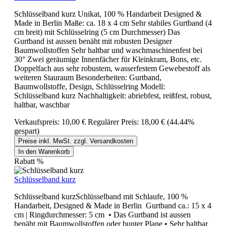
Schlüsselband kurz Unikat, 100 % Handarbeit Designed &
Made in Berlin Maße: ca. 18 x 4 cm Sehr stabiles Gurtband (4
cm breit) mit Schlüsselring (5 cm Durchmesser) Das
Gurtband ist aussen benäht mit robusten Designer
Baumwollstoffen Sehr haltbar und waschmaschinenfest bei
30° Zwei geräumige Innenfächer für Kleinkram, Bons, etc.
Doppelfach aus sehr robustem, wasserfestem Gewebestoff als
weiteren Stauraum Besonderheiten: Gurtband,
Baumwollstoffe, Design, Schlüsselring Modell:
Schlüsselband kurz Nachhaltigkeit: abriebfest, reißfest, robust,
haltbar, waschbar
Verkaufspreis:
10,00 €
Regulärer Preis:
18,00 €
(44.44%
gespart)
Preise inkl. MwSt. zzgl. Versandkosten
In den Warenkorb
Rabatt
%
Schlüsselband kurz
Schlüsselband kurzSchlüsselband mit Schlaufe, 100 %
Handarbeit, Designed & Made in Berlin Gurtband ca.: 15 x 4
cm | Ringdurchmesser: 5 cm • Das Gurtband ist aussen
benäht mit Baumwollstoffen oder bunter Plane • Sehr haltbar