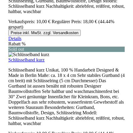
Schlüsselring, Gurtband, Baumwollstoffe, Design Modell:
Schlüsselband kurz Nachhaltigkeit: abriebfest, reißfest, robust,
haltbar, waschbar
Verkaufspreis:
10,00 €
Regulärer Preis:
18,00 €
(44.44%
gespart)
Preise inkl. MwSt. zzgl. Versandkosten
Details
Rabatt
%
Sold out
Schlüsselband kurz
Schlüsselband kurz Unikat, 100 % Handarbeit Designed &
Made in Berlin Maße: ca. 18 x 4 cm Sehr stabiles Gurtband (4
cm breit) mit Schlüsselring (5 cm Durchmesser) Das
Gurtband ist aussen benäht mit robusten Designer
Baumwollstoffen Sehr haltbar und waschmaschinenfest bei
30° Zwei geräumige Innenfächer für Kleinkram, Bons, etc.
Doppelfach aus sehr robustem, wasserfestem Gewebestoff als
weiteren Stauraum Besonderheiten: Gurtband,
Baumwollstoffe, Design, Schlüsselring Modell:
Schlüsselband kurz Nachhaltigkeit: abriebfest, reißfest, robust,
haltbar, waschbar