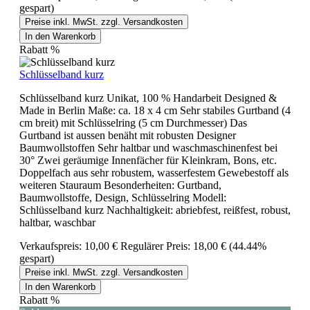
gespart)
Preise inkl. MwSt. zzgl. Versandkosten
In den Warenkorb
Rabatt
%
Schlüsselband kurz
Schlüsselband kurz Unikat, 100 % Handarbeit Designed &
Made in Berlin Maße: ca. 18 x 4 cm Sehr stabiles Gurtband (4
cm breit) mit Schlüsselring (5 cm Durchmesser) Das
Gurtband ist aussen benäht mit robusten Designer
Baumwollstoffen Sehr haltbar und waschmaschinenfest bei
30° Zwei geräumige Innenfächer für Kleinkram, Bons, etc.
Doppelfach aus sehr robustem, wasserfestem Gewebestoff als
weiteren Stauraum Besonderheiten: Gurtband,
Baumwollstoffe, Design, Schlüsselring Modell:
Schlüsselband kurz Nachhaltigkeit: abriebfest, reißfest, robust,
haltbar, waschbar
Verkaufspreis:
10,00 €
Regulärer Preis:
18,00 €
(44.44%
gespart)
Preise inkl. MwSt. zzgl. Versandkosten
In den Warenkorb
Rabatt
%