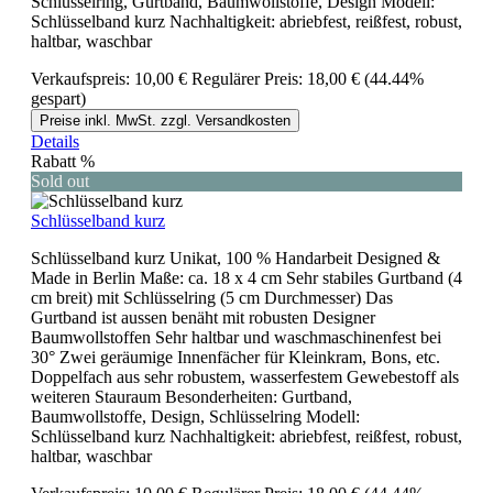
Schlüsselring, Gurtband, Baumwollstoffe, Design Modell:
Schlüsselband kurz Nachhaltigkeit: abriebfest, reißfest, robust,
haltbar, waschbar
Verkaufspreis:
10,00 €
Regulärer Preis:
18,00 €
(44.44%
gespart)
Preise inkl. MwSt. zzgl. Versandkosten
Details
Rabatt
%
Sold out
Schlüsselband kurz
Schlüsselband kurz Unikat, 100 % Handarbeit Designed &
Made in Berlin Maße: ca. 18 x 4 cm Sehr stabiles Gurtband (4
cm breit) mit Schlüsselring (5 cm Durchmesser) Das
Gurtband ist aussen benäht mit robusten Designer
Baumwollstoffen Sehr haltbar und waschmaschinenfest bei
30° Zwei geräumige Innenfächer für Kleinkram, Bons, etc.
Doppelfach aus sehr robustem, wasserfestem Gewebestoff als
weiteren Stauraum Besonderheiten: Gurtband,
Baumwollstoffe, Design, Schlüsselring Modell:
Schlüsselband kurz Nachhaltigkeit: abriebfest, reißfest, robust,
haltbar, waschbar