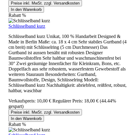
Preise inkl. MwSt. zzgl. Versandkosten
In den Warenkorb
Rabatt
%
Schlüsselband kurz
Schlüsselband kurz Unikat, 100 % Handarbeit Designed &
Made in Berlin Maße: ca. 18 x 4 cm Sehr stabiles Gurtband (4
cm breit) mit Schlüsselring (5 cm Durchmesser) Das
Gurtband ist aussen benäht mit robusten Designer
Baumwollstoffen Sehr haltbar und waschmaschinenfest bei
30° Zwei geräumige Innenfächer für Kleinkram, Bons, etc.
Doppelfach aus sehr robustem, wasserfestem Gewebestoff als
weiteren Stauraum Besonderheiten: Gurtband,
Baumwollstoffe, Design, Schlüsselring Modell:
Schlüsselband kurz Nachhaltigkeit: abriebfest, reißfest, robust,
haltbar, waschbar
Verkaufspreis:
10,00 €
Regulärer Preis:
18,00 €
(44.44%
gespart)
Preise inkl. MwSt. zzgl. Versandkosten
In den Warenkorb
Rabatt
%