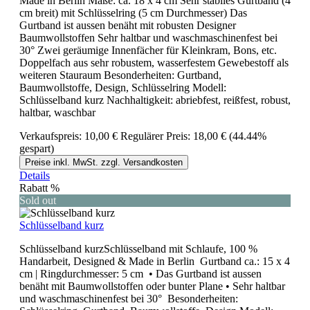
Made in Berlin Maße: ca. 18 x 4 cm Sehr stabiles Gurtband (4
cm breit) mit Schlüsselring (5 cm Durchmesser) Das
Gurtband ist aussen benäht mit robusten Designer
Baumwollstoffen Sehr haltbar und waschmaschinenfest bei
30° Zwei geräumige Innenfächer für Kleinkram, Bons, etc.
Doppelfach aus sehr robustem, wasserfestem Gewebestoff als
weiteren Stauraum Besonderheiten: Gurtband,
Baumwollstoffe, Design, Schlüsselring Modell:
Schlüsselband kurz Nachhaltigkeit: abriebfest, reißfest, robust,
haltbar, waschbar
Verkaufspreis:
10,00 €
Regulärer Preis:
18,00 €
(44.44%
gespart)
Preise inkl. MwSt. zzgl. Versandkosten
Details
Rabatt
%
Sold out
Schlüsselband kurz
Schlüsselband kurzSchlüsselband mit Schlaufe, 100 %
Handarbeit, Designed & Made in Berlin Gurtband ca.: 15 x 4
cm | Ringdurchmesser: 5 cm • Das Gurtband ist aussen
benäht mit Baumwollstoffen oder bunter Plane • Sehr haltbar
und waschmaschinenfest bei 30° Besonderheiten: