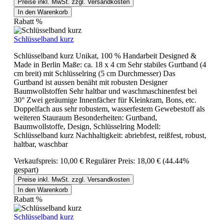
Preise inkl. MwSt. zzgl. Versandkosten
In den Warenkorb
Rabatt
%
Schlüsselband kurz
Schlüsselband kurz Unikat, 100 % Handarbeit Designed &
Made in Berlin Maße: ca. 18 x 4 cm Sehr stabiles Gurtband (4
cm breit) mit Schlüsselring (5 cm Durchmesser) Das
Gurtband ist aussen benäht mit robusten Designer
Baumwollstoffen Sehr haltbar und waschmaschinenfest bei
30° Zwei geräumige Innenfächer für Kleinkram, Bons, etc.
Doppelfach aus sehr robustem, wasserfestem Gewebestoff als
weiteren Stauraum Besonderheiten: Gurtband,
Baumwollstoffe, Design, Schlüsselring Modell:
Schlüsselband kurz Nachhaltigkeit: abriebfest, reißfest, robust,
haltbar, waschbar
Verkaufspreis:
10,00 €
Regulärer Preis:
18,00 €
(44.44%
gespart)
Preise inkl. MwSt. zzgl. Versandkosten
In den Warenkorb
Rabatt
%
Schlüsselband kurz