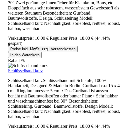
30° Zwei geräumige Innenfächer für Kleinkram, Bons, etc.
Doppelfach aus sehr robustem, wasserfestem Gewebestoff als
weiteren Stauraum Besonderheiten: Gurtband,
Baumwollstoffe, Design, Schlüsselring Modell:
Schlüsselband kurz Nachhaltigkeit: abriebfest, reißfest, robust,
haltbar, waschbar
Verkaufspreis:
10,00 €
Regulärer Preis:
18,00 €
(44.44%
gespart)
Preise inkl. MwSt. zzgl. Versandkosten
In den Warenkorb
Rabatt
%
Schlüsselband kurz
Schlüsselband kurzSchlüsselband mit Schlaufe, 100 %
Handarbeit, Designed & Made in Berlin Gurtband ca.: 15 x 4
cm | Ringdurchmesser: 5 cm • Das Gurtband ist aussen
benäht mit Baumwollstoffen oder bunter Plane • Sehr haltbar
und waschmaschinenfest bei 30° Besonderheiten:
Schlüsselring, Gurtband, Baumwollstoffe, Design Modell:
Schlüsselband kurz Nachhaltigkeit: abriebfest, reißfest, robust,
haltbar, waschbar
Verkaufspreis:
10,00 €
Regulärer Preis:
18,00 €
(44.44%