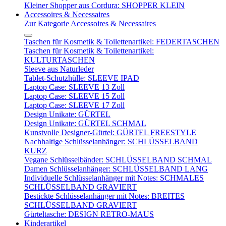
Kleiner Shopper aus Cordura: SHOPPER KLEIN
Accessoires & Necessaires
Zur Kategorie Accessoires & Necessaires
Taschen für Kosmetik & Toilettenartikel: FEDERTASCHEN
Taschen für Kosmetik & Toilettenartikel:
KULTURTASCHEN
Sleeve aus Naturleder
Tablet-Schutzhülle: SLEEVE IPAD
Laptop Case: SLEEVE 13 Zoll
Laptop Case: SLEEVE 15 Zoll
Laptop Case: SLEEVE 17 Zoll
Design Unikate: GÜRTEL
Design Unikate: GÜRTEL SCHMAL
Kunstvolle Designer-Gürtel: GÜRTEL FREESTYLE
Nachhaltige Schlüsselanhänger: SCHLÜSSELBAND
KURZ
Vegane Schlüsselbänder: SCHLÜSSELBAND SCHMAL
Damen Schlüsselanhänger: SCHLÜSSELBAND LANG
Individuelle Schlüsselanhänger mit Notes: SCHMALES
SCHLÜSSELBAND GRAVIERT
Bestickte Schlüsselanhänger mit Notes: BREITES
SCHLÜSSELBAND GRAVIERT
Gürteltasche: DESIGN RETRO-MAUS
Kinderartikel