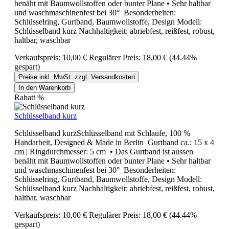
benäht mit Baumwollstoffen oder bunter Plane • Sehr haltbar
und waschmaschinenfest bei 30° Besonderheiten:
Schlüsselring, Gurtband, Baumwollstoffe, Design Modell:
Schlüsselband kurz Nachhaltigkeit: abriebfest, reißfest, robust,
haltbar, waschbar
Verkaufspreis:
10,00 €
Regulärer Preis:
18,00 €
(44.44%
gespart)
Preise inkl. MwSt. zzgl. Versandkosten
In den Warenkorb
Rabatt
%
Schlüsselband kurz
Schlüsselband kurzSchlüsselband mit Schlaufe, 100 %
Handarbeit, Designed & Made in Berlin Gurtband ca.: 15 x 4
cm | Ringdurchmesser: 5 cm • Das Gurtband ist aussen
benäht mit Baumwollstoffen oder bunter Plane • Sehr haltbar
und waschmaschinenfest bei 30° Besonderheiten:
Schlüsselring, Gurtband, Baumwollstoffe, Design Modell:
Schlüsselband kurz Nachhaltigkeit: abriebfest, reißfest, robust,
haltbar, waschbar
Verkaufspreis:
10,00 €
Regulärer Preis:
18,00 €
(44.44%
gespart)