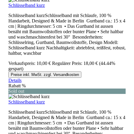
Schlüsselband kurz
Schlüsselband kurzSchlüsselband mit Schlaufe, 100 %
Handarbeit, Designed & Made in Berlin Gurtband ca.: 15 x 4
cm | Ringdurchmesser: 5 cm • Das Gurtband ist aussen
benäht mit Baumwollstoffen oder bunter Plane • Sehr haltbar
und waschmaschinenfest bei 30° Besonderheiten:
Schlüsselring, Gurtband, Baumwollstoffe, Design Modell:
Schlüsselband kurz Nachhaltigkeit: abriebfest, reißfest, robust,
haltbar, waschbar
Verkaufspreis:
10,00 €
Regulärer Preis:
18,00 €
(44.44%
gespart)
Preise inkl. MwSt. zzgl. Versandkosten
Details
Rabatt
%
Sold out
Schlüsselband kurz
Schlüsselband kurzSchlüsselband mit Schlaufe, 100 %
Handarbeit, Designed & Made in Berlin Gurtband ca.: 15 x 4
cm | Ringdurchmesser: 5 cm • Das Gurtband ist aussen
benäht mit Baumwollstoffen oder bunter Plane • Sehr haltbar
und waschmaschinenfest bei 30° Besonderheiten: