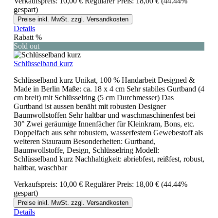
Verkaufspreis:
10,00 €
Regulärer Preis:
18,00 €
(44.44%
gespart)
Preise inkl. MwSt. zzgl. Versandkosten
Details
Rabatt
%
Sold out
Schlüsselband kurz
Schlüsselband kurz Unikat, 100 % Handarbeit Designed &
Made in Berlin Maße: ca. 18 x 4 cm Sehr stabiles Gurtband (4
cm breit) mit Schlüsselring (5 cm Durchmesser) Das
Gurtband ist aussen benäht mit robusten Designer
Baumwollstoffen Sehr haltbar und waschmaschinenfest bei
30° Zwei geräumige Innenfächer für Kleinkram, Bons, etc.
Doppelfach aus sehr robustem, wasserfestem Gewebestoff als
weiteren Stauraum Besonderheiten: Gurtband,
Baumwollstoffe, Design, Schlüsselring Modell:
Schlüsselband kurz Nachhaltigkeit: abriebfest, reißfest, robust,
haltbar, waschbar
Verkaufspreis:
10,00 €
Regulärer Preis:
18,00 €
(44.44%
gespart)
Preise inkl. MwSt. zzgl. Versandkosten
Details