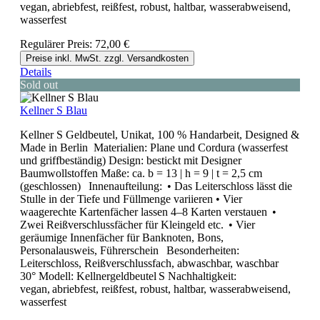
vegan, abriebfest, reißfest, robust, haltbar, wasserabweisend,
wasserfest
Regulärer Preis:
72,00 €
Preise inkl. MwSt. zzgl. Versandkosten
Details
Sold out
Kellner S Blau
Kellner S Geldbeutel, Unikat, 100 % Handarbeit, Designed &
Made in Berlin Materialien: Plane und Cordura (wasserfest
und griffbeständig) Design: bestickt mit Designer
Baumwollstoffen Maße: ca. b = 13 | h = 9 | t = 2,5 cm
(geschlossen) Innenaufteilung: • Das Leiterschloss lässt die
Stulle in der Tiefe und Füllmenge variieren • Vier
waagerechte Kartenfächer lassen 4–8 Karten verstauen •
Zwei Reißverschlussfächer für Kleingeld etc. • Vier
geräumige Innenfächer für Banknoten, Bons,
Personalausweis, Führerschein Besonderheiten:
Leiterschloss, Reißverschlussfach, abwaschbar, waschbar
30° Modell: Kellnergeldbeutel S Nachhaltigkeit:
vegan, abriebfest, reißfest, robust, haltbar, wasserabweisend,
wasserfest