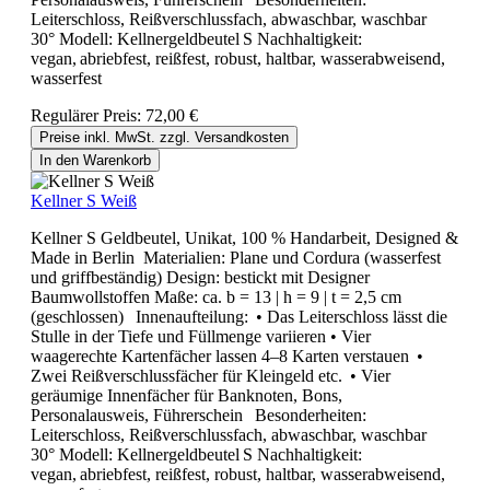
Leiterschloss, Reißverschlussfach, abwaschbar, waschbar
30° Modell: Kellnergeldbeutel S Nachhaltigkeit:
vegan, abriebfest, reißfest, robust, haltbar, wasserabweisend,
wasserfest
Regulärer Preis:
72,00 €
Preise inkl. MwSt. zzgl. Versandkosten
In den Warenkorb
Kellner S Weiß
Kellner S Geldbeutel, Unikat, 100 % Handarbeit, Designed &
Made in Berlin Materialien: Plane und Cordura (wasserfest
und griffbeständig) Design: bestickt mit Designer
Baumwollstoffen Maße: ca. b = 13 | h = 9 | t = 2,5 cm
(geschlossen) Innenaufteilung: • Das Leiterschloss lässt die
Stulle in der Tiefe und Füllmenge variieren • Vier
waagerechte Kartenfächer lassen 4–8 Karten verstauen •
Zwei Reißverschlussfächer für Kleingeld etc. • Vier
geräumige Innenfächer für Banknoten, Bons,
Personalausweis, Führerschein Besonderheiten:
Leiterschloss, Reißverschlussfach, abwaschbar, waschbar
30° Modell: Kellnergeldbeutel S Nachhaltigkeit:
vegan, abriebfest, reißfest, robust, haltbar, wasserabweisend,