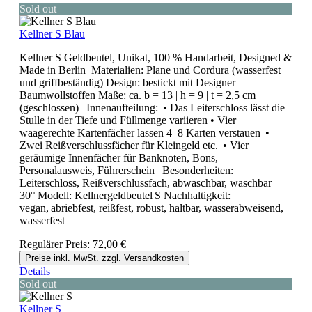
Sold out
Kellner S Blau
Kellner S Geldbeutel, Unikat, 100 % Handarbeit, Designed &
Made in Berlin Materialien: Plane und Cordura (wasserfest
und griffbeständig) Design: bestickt mit Designer
Baumwollstoffen Maße: ca. b = 13 | h = 9 | t = 2,5 cm
(geschlossen) Innenaufteilung: • Das Leiterschloss lässt die
Stulle in der Tiefe und Füllmenge variieren • Vier
waagerechte Kartenfächer lassen 4–8 Karten verstauen •
Zwei Reißverschlussfächer für Kleingeld etc. • Vier
geräumige Innenfächer für Banknoten, Bons,
Personalausweis, Führerschein Besonderheiten:
Leiterschloss, Reißverschlussfach, abwaschbar, waschbar
30° Modell: Kellnergeldbeutel S Nachhaltigkeit:
vegan, abriebfest, reißfest, robust, haltbar, wasserabweisend,
wasserfest
Regulärer Preis:
72,00 €
Preise inkl. MwSt. zzgl. Versandkosten
Details
Sold out
Kellner S