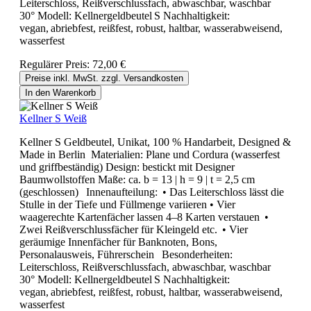
Leiterschloss, Reißverschlussfach, abwaschbar, waschbar
30° Modell: Kellnergeldbeutel S Nachhaltigkeit:
vegan, abriebfest, reißfest, robust, haltbar, wasserabweisend,
wasserfest
Regulärer Preis:
72,00 €
Preise inkl. MwSt. zzgl. Versandkosten
In den Warenkorb
Kellner S Weiß
Kellner S Geldbeutel, Unikat, 100 % Handarbeit, Designed &
Made in Berlin Materialien: Plane und Cordura (wasserfest
und griffbeständig) Design: bestickt mit Designer
Baumwollstoffen Maße: ca. b = 13 | h = 9 | t = 2,5 cm
(geschlossen) Innenaufteilung: • Das Leiterschloss lässt die
Stulle in der Tiefe und Füllmenge variieren • Vier
waagerechte Kartenfächer lassen 4–8 Karten verstauen •
Zwei Reißverschlussfächer für Kleingeld etc. • Vier
geräumige Innenfächer für Banknoten, Bons,
Personalausweis, Führerschein Besonderheiten:
Leiterschloss, Reißverschlussfach, abwaschbar, waschbar
30° Modell: Kellnergeldbeutel S Nachhaltigkeit:
vegan, abriebfest, reißfest, robust, haltbar, wasserabweisend,
wasserfest