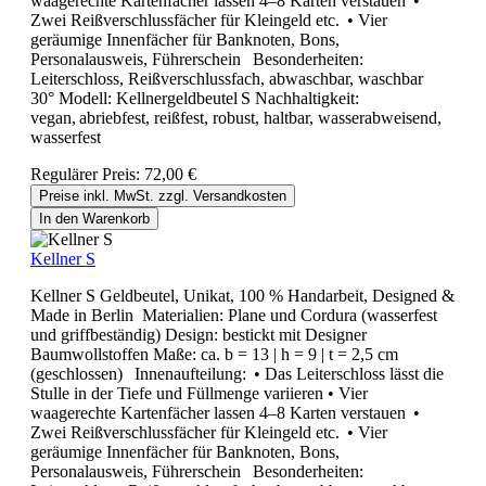
waagerechte Kartenfächer lassen 4–8 Karten verstauen •
Zwei Reißverschlussfächer für Kleingeld etc. • Vier
geräumige Innenfächer für Banknoten, Bons,
Personalausweis, Führerschein Besonderheiten:
Leiterschloss, Reißverschlussfach, abwaschbar, waschbar
30° Modell: Kellnergeldbeutel S Nachhaltigkeit:
vegan, abriebfest, reißfest, robust, haltbar, wasserabweisend,
wasserfest
Regulärer Preis:
72,00 €
Preise inkl. MwSt. zzgl. Versandkosten
In den Warenkorb
Kellner S
Kellner S Geldbeutel, Unikat, 100 % Handarbeit, Designed &
Made in Berlin Materialien: Plane und Cordura (wasserfest
und griffbeständig) Design: bestickt mit Designer
Baumwollstoffen Maße: ca. b = 13 | h = 9 | t = 2,5 cm
(geschlossen) Innenaufteilung: • Das Leiterschloss lässt die
Stulle in der Tiefe und Füllmenge variieren • Vier
waagerechte Kartenfächer lassen 4–8 Karten verstauen •
Zwei Reißverschlussfächer für Kleingeld etc. • Vier
geräumige Innenfächer für Banknoten, Bons,
Personalausweis, Führerschein Besonderheiten: