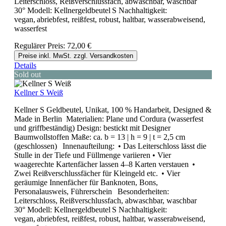
Leiterschloss, Reißverschlussfach, abwaschbar, waschbar
30° Modell: Kellnergeldbeutel S Nachhaltigkeit:
vegan, abriebfest, reißfest, robust, haltbar, wasserabweisend,
wasserfest
Regulärer Preis:
72,00 €
Preise inkl. MwSt. zzgl. Versandkosten
Details
Sold out
Kellner S Weiß
Kellner S Geldbeutel, Unikat, 100 % Handarbeit, Designed &
Made in Berlin Materialien: Plane und Cordura (wasserfest
und griffbeständig) Design: bestickt mit Designer
Baumwollstoffen Maße: ca. b = 13 | h = 9 | t = 2,5 cm
(geschlossen) Innenaufteilung: • Das Leiterschloss lässt die
Stulle in der Tiefe und Füllmenge variieren • Vier
waagerechte Kartenfächer lassen 4–8 Karten verstauen •
Zwei Reißverschlussfächer für Kleingeld etc. • Vier
geräumige Innenfächer für Banknoten, Bons,
Personalausweis, Führerschein Besonderheiten:
Leiterschloss, Reißverschlussfach, abwaschbar, waschbar
30° Modell: Kellnergeldbeutel S Nachhaltigkeit:
vegan, abriebfest, reißfest, robust, haltbar, wasserabweisend,