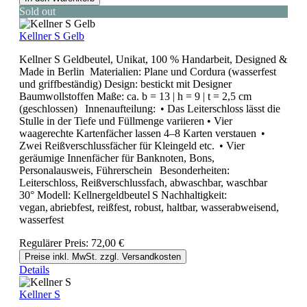
Sold out
Kellner S Gelb
Kellner S Geldbeutel, Unikat, 100 % Handarbeit, Designed &
Made in Berlin Materialien: Plane und Cordura (wasserfest
und griffbeständig) Design: bestickt mit Designer
Baumwollstoffen Maße: ca. b = 13 | h = 9 | t = 2,5 cm
(geschlossen) Innenaufteilung: • Das Leiterschloss lässt die
Stulle in der Tiefe und Füllmenge variieren • Vier
waagerechte Kartenfächer lassen 4–8 Karten verstauen •
Zwei Reißverschlussfächer für Kleingeld etc. • Vier
geräumige Innenfächer für Banknoten, Bons,
Personalausweis, Führerschein Besonderheiten:
Leiterschloss, Reißverschlussfach, abwaschbar, waschbar
30° Modell: Kellnergeldbeutel S Nachhaltigkeit:
vegan, abriebfest, reißfest, robust, haltbar, wasserabweisend,
wasserfest
Regulärer Preis:
72,00 €
Preise inkl. MwSt. zzgl. Versandkosten
Details
Kellner S