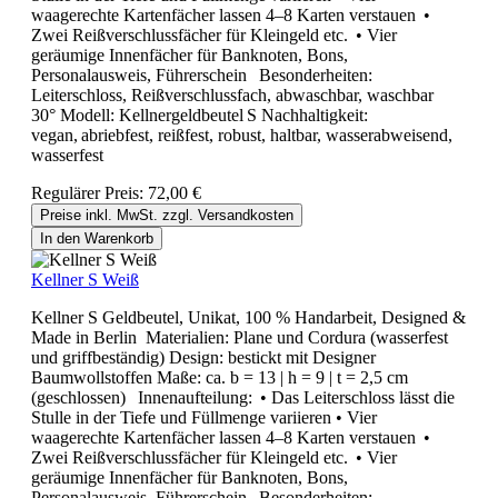
waagerechte Kartenfächer lassen 4–8 Karten verstauen •
Zwei Reißverschlussfächer für Kleingeld etc. • Vier
geräumige Innenfächer für Banknoten, Bons,
Personalausweis, Führerschein Besonderheiten:
Leiterschloss, Reißverschlussfach, abwaschbar, waschbar
30° Modell: Kellnergeldbeutel S Nachhaltigkeit:
vegan, abriebfest, reißfest, robust, haltbar, wasserabweisend,
wasserfest
Regulärer Preis:
72,00 €
Preise inkl. MwSt. zzgl. Versandkosten
In den Warenkorb
Kellner S Weiß
Kellner S Geldbeutel, Unikat, 100 % Handarbeit, Designed &
Made in Berlin Materialien: Plane und Cordura (wasserfest
und griffbeständig) Design: bestickt mit Designer
Baumwollstoffen Maße: ca. b = 13 | h = 9 | t = 2,5 cm
(geschlossen) Innenaufteilung: • Das Leiterschloss lässt die
Stulle in der Tiefe und Füllmenge variieren • Vier
waagerechte Kartenfächer lassen 4–8 Karten verstauen •
Zwei Reißverschlussfächer für Kleingeld etc. • Vier
geräumige Innenfächer für Banknoten, Bons,
Personalausweis, Führerschein Besonderheiten: