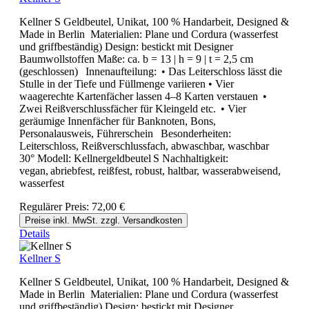
Kellner S Geldbeutel, Unikat, 100 % Handarbeit, Designed &
Made in Berlin Materialien: Plane und Cordura (wasserfest
und griffbeständig) Design: bestickt mit Designer
Baumwollstoffen Maße: ca. b = 13 | h = 9 | t = 2,5 cm
(geschlossen) Innenaufteilung: • Das Leiterschloss lässt die
Stulle in der Tiefe und Füllmenge variieren • Vier
waagerechte Kartenfächer lassen 4–8 Karten verstauen •
Zwei Reißverschlussfächer für Kleingeld etc. • Vier
geräumige Innenfächer für Banknoten, Bons,
Personalausweis, Führerschein Besonderheiten:
Leiterschloss, Reißverschlussfach, abwaschbar, waschbar
30° Modell: Kellnergeldbeutel S Nachhaltigkeit:
vegan, abriebfest, reißfest, robust, haltbar, wasserabweisend,
wasserfest
Regulärer Preis:
72,00 €
Preise inkl. MwSt. zzgl. Versandkosten
Details
Kellner S
Kellner S Geldbeutel, Unikat, 100 % Handarbeit, Designed &
Made in Berlin Materialien: Plane und Cordura (wasserfest
und griffbeständig) Design: bestickt mit Designer