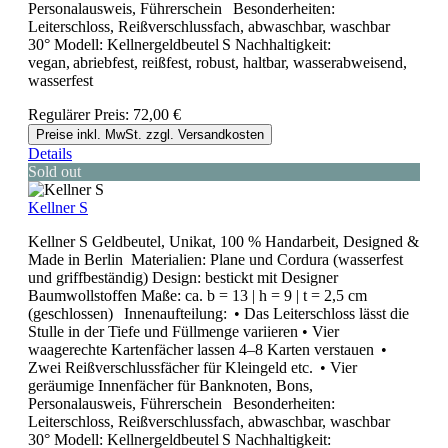
Personalausweis, Führerschein Besonderheiten:
Leiterschloss, Reißverschlussfach, abwaschbar, waschbar
30° Modell: Kellnergeldbeutel S Nachhaltigkeit:
vegan, abriebfest, reißfest, robust, haltbar, wasserabweisend,
wasserfest
Regulärer Preis:
72,00 €
Preise inkl. MwSt. zzgl. Versandkosten
Details
Sold out
Kellner S
Kellner S Geldbeutel, Unikat, 100 % Handarbeit, Designed &
Made in Berlin Materialien: Plane und Cordura (wasserfest
und griffbeständig) Design: bestickt mit Designer
Baumwollstoffen Maße: ca. b = 13 | h = 9 | t = 2,5 cm
(geschlossen) Innenaufteilung: • Das Leiterschloss lässt die
Stulle in der Tiefe und Füllmenge variieren • Vier
waagerechte Kartenfächer lassen 4–8 Karten verstauen •
Zwei Reißverschlussfächer für Kleingeld etc. • Vier
geräumige Innenfächer für Banknoten, Bons,
Personalausweis, Führerschein Besonderheiten:
Leiterschloss, Reißverschlussfach, abwaschbar, waschbar
30° Modell: Kellnergeldbeutel S Nachhaltigkeit: