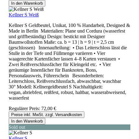
In den Warenkorb
Kellner S Weiß
Kellner S Geldbeutel, Unikat, 100 % Handarbeit, Designed &
Made in Berlin Materialien: Plane und Cordura (wasserfest
und griffbeständig) Design: bestickt mit Designer
Baumwollstoffen Maße: ca. b = 13 | h = 9 | t = 2,5 cm
(geschlossen) Innenaufteilung: • Das Leiterschloss lässt die
Stulle in der Tiefe und Füllmenge variieren • Vier
waagerechte Kartenfächer lassen 4–8 Karten verstauen •
Zwei Reißverschlussfächer für Kleingeld etc. • Vier
geräumige Innenfächer für Banknoten, Bons,
Personalausweis, Führerschein Besonderheiten:
Leiterschloss, Reißverschlussfach, abwaschbar, waschbar
30° Modell: Kellnergeldbeutel S Nachhaltigkeit:
vegan, abriebfest, reißfest, robust, haltbar, wasserabweisend,
wasserfest
Regulärer Preis:
72,00 €
Preise inkl. MwSt. zzgl. Versandkosten
In den Warenkorb
Sold out
Kellner S