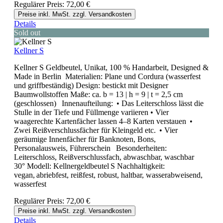
Regulärer Preis:
72,00 €
Preise inkl. MwSt. zzgl. Versandkosten
Details
Sold out
Kellner S
Kellner S Geldbeutel, Unikat, 100 % Handarbeit, Designed &
Made in Berlin Materialien: Plane und Cordura (wasserfest
und griffbeständig) Design: bestickt mit Designer
Baumwollstoffen Maße: ca. b = 13 | h = 9 | t = 2,5 cm
(geschlossen) Innenaufteilung: • Das Leiterschloss lässt die
Stulle in der Tiefe und Füllmenge variieren • Vier
waagerechte Kartenfächer lassen 4–8 Karten verstauen •
Zwei Reißverschlussfächer für Kleingeld etc. • Vier
geräumige Innenfächer für Banknoten, Bons,
Personalausweis, Führerschein Besonderheiten:
Leiterschloss, Reißverschlussfach, abwaschbar, waschbar
30° Modell: Kellnergeldbeutel S Nachhaltigkeit:
vegan, abriebfest, reißfest, robust, haltbar, wasserabweisend,
wasserfest
Regulärer Preis:
72,00 €
Preise inkl. MwSt. zzgl. Versandkosten
Details