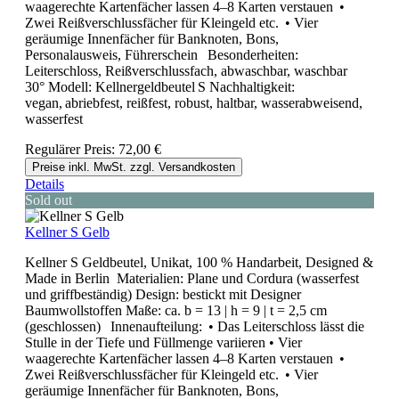
waagerechte Kartenfächer lassen 4–8 Karten verstauen •
Zwei Reißverschlussfächer für Kleingeld etc. • Vier
geräumige Innenfächer für Banknoten, Bons,
Personalausweis, Führerschein Besonderheiten:
Leiterschloss, Reißverschlussfach, abwaschbar, waschbar
30° Modell: Kellnergeldbeutel S Nachhaltigkeit:
vegan, abriebfest, reißfest, robust, haltbar, wasserabweisend,
wasserfest
Regulärer Preis:
72,00 €
Preise inkl. MwSt. zzgl. Versandkosten
Details
Sold out
Kellner S Gelb
Kellner S Geldbeutel, Unikat, 100 % Handarbeit, Designed &
Made in Berlin Materialien: Plane und Cordura (wasserfest
und griffbeständig) Design: bestickt mit Designer
Baumwollstoffen Maße: ca. b = 13 | h = 9 | t = 2,5 cm
(geschlossen) Innenaufteilung: • Das Leiterschloss lässt die
Stulle in der Tiefe und Füllmenge variieren • Vier
waagerechte Kartenfächer lassen 4–8 Karten verstauen •
Zwei Reißverschlussfächer für Kleingeld etc. • Vier
geräumige Innenfächer für Banknoten, Bons,