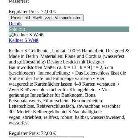
wasserfest
Regulärer Preis:
72,00 €
Preise inkl. MwSt. zzgl. Versandkosten
Details
Sold out
Kellner S Weiß
Kellner S Geldbeutel, Unikat, 100 % Handarbeit, Designed &
Made in Berlin Materialien: Plane und Cordura (wasserfest
und griffbeständig) Design: bestickt mit Designer
Baumwollstoffen Maße: ca. b = 13 | h = 9 | t = 2,5 cm
(geschlossen) Innenaufteilung: • Das Leiterschloss lässt die
Stulle in der Tiefe und Füllmenge variieren • Vier
waagerechte Kartenfächer lassen 4–8 Karten verstauen •
Zwei Reißverschlussfächer für Kleingeld etc. • Vier
geräumige Innenfächer für Banknoten, Bons,
Personalausweis, Führerschein Besonderheiten:
Leiterschloss, Reißverschlussfach, abwaschbar, waschbar
30° Modell: Kellnergeldbeutel S Nachhaltigkeit:
vegan, abriebfest, reißfest, robust, haltbar, wasserabweisend,
wasserfest
Regulärer Preis:
72,00 €