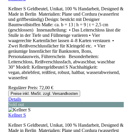
Kellner S Geldbeutel, Unikat, 100 % Handarbeit, Designed &
Made in Berlin Materialien: Plane und Cordura (wasserfest
und griffbeständig) Design: bestickt mit Designer
Baumwollstoffen Maße: ca. b = 13 | h = 9 | t = 2,5 cm
(geschlossen) Innenaufteilung: • Das Leiterschloss lässt die
Stulle in der Tiefe und Füllmenge variieren • Vier
waagerechte Kartenfächer lassen 4–8 Karten verstauen •
Zwei Reißverschlussfächer für Kleingeld etc. • Vier
geräumige Innenfächer für Banknoten, Bons,
Personalausweis, Führerschein Besonderheiten:
Leiterschloss, Reißverschlussfach, abwaschbar, waschbar
30° Modell: Kellnergeldbeutel S Nachhaltigkeit:
vegan, abriebfest, reißfest, robust, haltbar, wasserabweisend,
wasserfest
Regulärer Preis:
72,00 €
Preise inkl. MwSt. zzgl. Versandkosten
Details
Sold out
Kellner S
Kellner S Geldbeutel, Unikat, 100 % Handarbeit, Designed &
Made in Berlin Materialien: Plane und Cordura (wasserfest