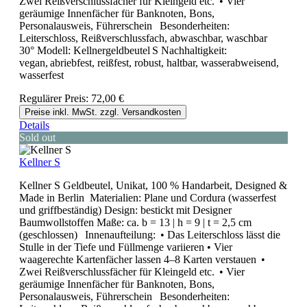
Zwei Reißverschlussfächer für Kleingeld etc. • Vier
geräumige Innenfächer für Banknoten, Bons,
Personalausweis, Führerschein Besonderheiten:
Leiterschloss, Reißverschlussfach, abwaschbar, waschbar
30° Modell: Kellnergeldbeutel S Nachhaltigkeit:
vegan, abriebfest, reißfest, robust, haltbar, wasserabweisend,
wasserfest
Regulärer Preis:
72,00 €
Preise inkl. MwSt. zzgl. Versandkosten
Details
Sold out
Kellner S
Kellner S Geldbeutel, Unikat, 100 % Handarbeit, Designed &
Made in Berlin Materialien: Plane und Cordura (wasserfest
und griffbeständig) Design: bestickt mit Designer
Baumwollstoffen Maße: ca. b = 13 | h = 9 | t = 2,5 cm
(geschlossen) Innenaufteilung: • Das Leiterschloss lässt die
Stulle in der Tiefe und Füllmenge variieren • Vier
waagerechte Kartenfächer lassen 4–8 Karten verstauen •
Zwei Reißverschlussfächer für Kleingeld etc. • Vier
geräumige Innenfächer für Banknoten, Bons,
Personalausweis, Führerschein Besonderheiten: