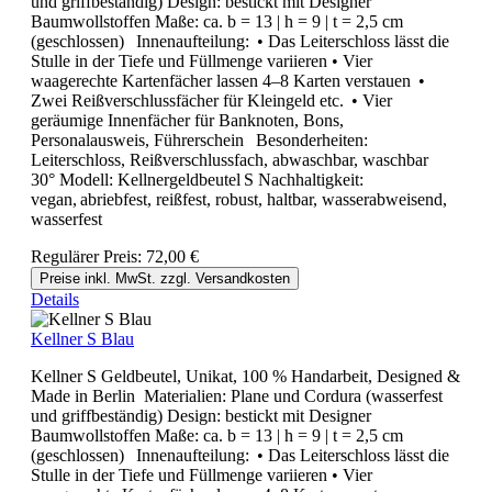
und griffbeständig) Design: bestickt mit Designer
Baumwollstoffen Maße: ca. b = 13 | h = 9 | t = 2,5 cm
(geschlossen) Innenaufteilung: • Das Leiterschloss lässt die
Stulle in der Tiefe und Füllmenge variieren • Vier
waagerechte Kartenfächer lassen 4–8 Karten verstauen •
Zwei Reißverschlussfächer für Kleingeld etc. • Vier
geräumige Innenfächer für Banknoten, Bons,
Personalausweis, Führerschein Besonderheiten:
Leiterschloss, Reißverschlussfach, abwaschbar, waschbar
30° Modell: Kellnergeldbeutel S Nachhaltigkeit:
vegan, abriebfest, reißfest, robust, haltbar, wasserabweisend,
wasserfest
Regulärer Preis:
72,00 €
Preise inkl. MwSt. zzgl. Versandkosten
Details
Kellner S Blau
Kellner S Geldbeutel, Unikat, 100 % Handarbeit, Designed &
Made in Berlin Materialien: Plane und Cordura (wasserfest
und griffbeständig) Design: bestickt mit Designer
Baumwollstoffen Maße: ca. b = 13 | h = 9 | t = 2,5 cm
(geschlossen) Innenaufteilung: • Das Leiterschloss lässt die
Stulle in der Tiefe und Füllmenge variieren • Vier