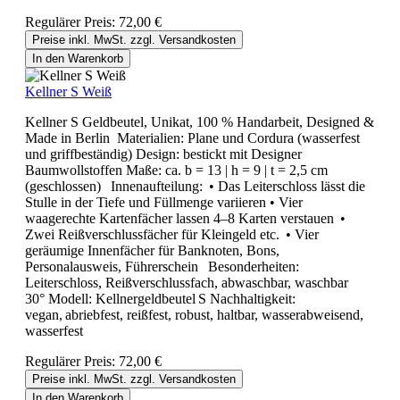
Regulärer Preis:
72,00 €
Preise inkl. MwSt. zzgl. Versandkosten
In den Warenkorb
Kellner S Weiß
Kellner S Geldbeutel, Unikat, 100 % Handarbeit, Designed &
Made in Berlin Materialien: Plane und Cordura (wasserfest
und griffbeständig) Design: bestickt mit Designer
Baumwollstoffen Maße: ca. b = 13 | h = 9 | t = 2,5 cm
(geschlossen) Innenaufteilung: • Das Leiterschloss lässt die
Stulle in der Tiefe und Füllmenge variieren • Vier
waagerechte Kartenfächer lassen 4–8 Karten verstauen •
Zwei Reißverschlussfächer für Kleingeld etc. • Vier
geräumige Innenfächer für Banknoten, Bons,
Personalausweis, Führerschein Besonderheiten:
Leiterschloss, Reißverschlussfach, abwaschbar, waschbar
30° Modell: Kellnergeldbeutel S Nachhaltigkeit:
vegan, abriebfest, reißfest, robust, haltbar, wasserabweisend,
wasserfest
Regulärer Preis:
72,00 €
Preise inkl. MwSt. zzgl. Versandkosten
In den Warenkorb