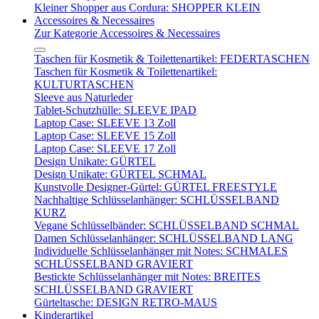
Kleiner Shopper aus Cordura: SHOPPER KLEIN
Accessoires & Necessaires
Zur Kategorie Accessoires & Necessaires
Taschen für Kosmetik & Toilettenartikel: FEDERTASCHEN
Taschen für Kosmetik & Toilettenartikel:
KULTURTASCHEN
Sleeve aus Naturleder
Tablet-Schutzhülle: SLEEVE IPAD
Laptop Case: SLEEVE 13 Zoll
Laptop Case: SLEEVE 15 Zoll
Laptop Case: SLEEVE 17 Zoll
Design Unikate: GÜRTEL
Design Unikate: GÜRTEL SCHMAL
Kunstvolle Designer-Gürtel: GÜRTEL FREESTYLE
Nachhaltige Schlüsselanhänger: SCHLÜSSELBAND
KURZ
Vegane Schlüsselbänder: SCHLÜSSELBAND SCHMAL
Damen Schlüsselanhänger: SCHLÜSSELBAND LANG
Individuelle Schlüsselanhänger mit Notes: SCHMALES
SCHLÜSSELBAND GRAVIERT
Bestickte Schlüsselanhänger mit Notes: BREITES
SCHLÜSSELBAND GRAVIERT
Gürteltasche: DESIGN RETRO-MAUS
Kinderartikel