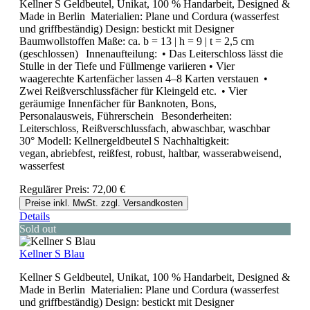
Kellner S Geldbeutel, Unikat, 100 % Handarbeit, Designed &
Made in Berlin Materialien: Plane und Cordura (wasserfest
und griffbeständig) Design: bestickt mit Designer
Baumwollstoffen Maße: ca. b = 13 | h = 9 | t = 2,5 cm
(geschlossen) Innenaufteilung: • Das Leiterschloss lässt die
Stulle in der Tiefe und Füllmenge variieren • Vier
waagerechte Kartenfächer lassen 4–8 Karten verstauen •
Zwei Reißverschlussfächer für Kleingeld etc. • Vier
geräumige Innenfächer für Banknoten, Bons,
Personalausweis, Führerschein Besonderheiten:
Leiterschloss, Reißverschlussfach, abwaschbar, waschbar
30° Modell: Kellnergeldbeutel S Nachhaltigkeit:
vegan, abriebfest, reißfest, robust, haltbar, wasserabweisend,
wasserfest
Regulärer Preis:
72,00 €
Preise inkl. MwSt. zzgl. Versandkosten
Details
Sold out
Kellner S Blau
Kellner S Geldbeutel, Unikat, 100 % Handarbeit, Designed &
Made in Berlin Materialien: Plane und Cordura (wasserfest
und griffbeständig) Design: bestickt mit Designer