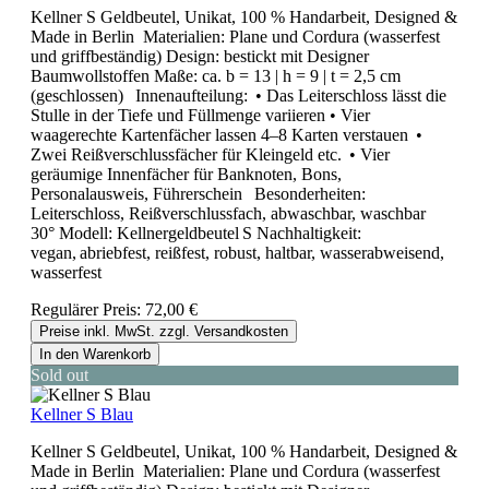
Kellner S Geldbeutel, Unikat, 100 % Handarbeit, Designed &
Made in Berlin Materialien: Plane und Cordura (wasserfest
und griffbeständig) Design: bestickt mit Designer
Baumwollstoffen Maße: ca. b = 13 | h = 9 | t = 2,5 cm
(geschlossen) Innenaufteilung: • Das Leiterschloss lässt die
Stulle in der Tiefe und Füllmenge variieren • Vier
waagerechte Kartenfächer lassen 4–8 Karten verstauen •
Zwei Reißverschlussfächer für Kleingeld etc. • Vier
geräumige Innenfächer für Banknoten, Bons,
Personalausweis, Führerschein Besonderheiten:
Leiterschloss, Reißverschlussfach, abwaschbar, waschbar
30° Modell: Kellnergeldbeutel S Nachhaltigkeit:
vegan, abriebfest, reißfest, robust, haltbar, wasserabweisend,
wasserfest
Regulärer Preis:
72,00 €
Preise inkl. MwSt. zzgl. Versandkosten
In den Warenkorb
Sold out
Kellner S Blau
Kellner S Geldbeutel, Unikat, 100 % Handarbeit, Designed &
Made in Berlin Materialien: Plane und Cordura (wasserfest