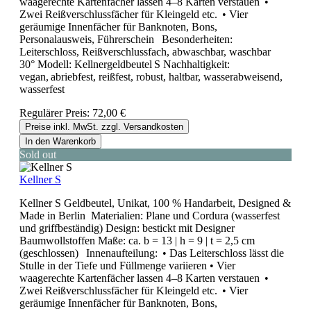
waagerechte Kartenfächer lassen 4–8 Karten verstauen •
Zwei Reißverschlussfächer für Kleingeld etc. • Vier
geräumige Innenfächer für Banknoten, Bons,
Personalausweis, Führerschein Besonderheiten:
Leiterschloss, Reißverschlussfach, abwaschbar, waschbar
30° Modell: Kellnergeldbeutel S Nachhaltigkeit:
vegan, abriebfest, reißfest, robust, haltbar, wasserabweisend,
wasserfest
Regulärer Preis:
72,00 €
Preise inkl. MwSt. zzgl. Versandkosten
In den Warenkorb
Sold out
Kellner S
Kellner S Geldbeutel, Unikat, 100 % Handarbeit, Designed &
Made in Berlin Materialien: Plane und Cordura (wasserfest
und griffbeständig) Design: bestickt mit Designer
Baumwollstoffen Maße: ca. b = 13 | h = 9 | t = 2,5 cm
(geschlossen) Innenaufteilung: • Das Leiterschloss lässt die
Stulle in der Tiefe und Füllmenge variieren • Vier
waagerechte Kartenfächer lassen 4–8 Karten verstauen •
Zwei Reißverschlussfächer für Kleingeld etc. • Vier
geräumige Innenfächer für Banknoten, Bons,