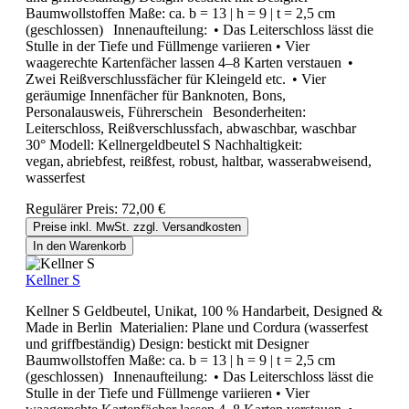
Baumwollstoffen Maße: ca. b = 13 | h = 9 | t = 2,5 cm
(geschlossen) Innenaufteilung: • Das Leiterschloss lässt die
Stulle in der Tiefe und Füllmenge variieren • Vier
waagerechte Kartenfächer lassen 4–8 Karten verstauen •
Zwei Reißverschlussfächer für Kleingeld etc. • Vier
geräumige Innenfächer für Banknoten, Bons,
Personalausweis, Führerschein Besonderheiten:
Leiterschloss, Reißverschlussfach, abwaschbar, waschbar
30° Modell: Kellnergeldbeutel S Nachhaltigkeit:
vegan, abriebfest, reißfest, robust, haltbar, wasserabweisend,
wasserfest
Regulärer Preis:
72,00 €
Preise inkl. MwSt. zzgl. Versandkosten
In den Warenkorb
Kellner S
Kellner S Geldbeutel, Unikat, 100 % Handarbeit, Designed &
Made in Berlin Materialien: Plane und Cordura (wasserfest
und griffbeständig) Design: bestickt mit Designer
Baumwollstoffen Maße: ca. b = 13 | h = 9 | t = 2,5 cm
(geschlossen) Innenaufteilung: • Das Leiterschloss lässt die
Stulle in der Tiefe und Füllmenge variieren • Vier