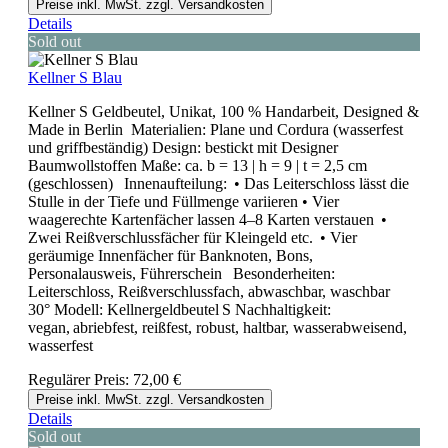
Preise inkl. MwSt. zzgl. Versandkosten
Details
Sold out
Kellner S Blau
Kellner S Geldbeutel, Unikat, 100 % Handarbeit, Designed &
Made in Berlin Materialien: Plane und Cordura (wasserfest
und griffbeständig) Design: bestickt mit Designer
Baumwollstoffen Maße: ca. b = 13 | h = 9 | t = 2,5 cm
(geschlossen) Innenaufteilung: • Das Leiterschloss lässt die
Stulle in der Tiefe und Füllmenge variieren • Vier
waagerechte Kartenfächer lassen 4–8 Karten verstauen •
Zwei Reißverschlussfächer für Kleingeld etc. • Vier
geräumige Innenfächer für Banknoten, Bons,
Personalausweis, Führerschein Besonderheiten:
Leiterschloss, Reißverschlussfach, abwaschbar, waschbar
30° Modell: Kellnergeldbeutel S Nachhaltigkeit:
vegan, abriebfest, reißfest, robust, haltbar, wasserabweisend,
wasserfest
Regulärer Preis:
72,00 €
Preise inkl. MwSt. zzgl. Versandkosten
Details
Sold out