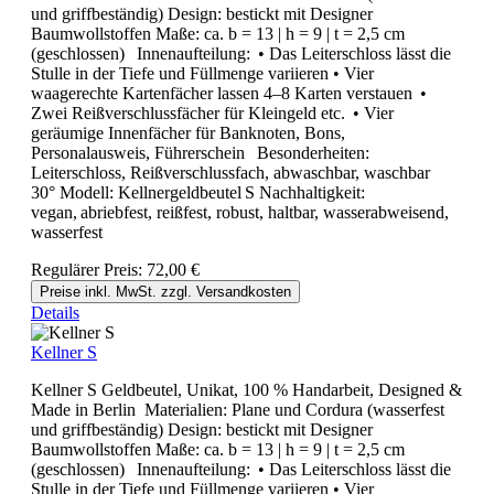
und griffbeständig) Design: bestickt mit Designer
Baumwollstoffen Maße: ca. b = 13 | h = 9 | t = 2,5 cm
(geschlossen) Innenaufteilung: • Das Leiterschloss lässt die
Stulle in der Tiefe und Füllmenge variieren • Vier
waagerechte Kartenfächer lassen 4–8 Karten verstauen •
Zwei Reißverschlussfächer für Kleingeld etc. • Vier
geräumige Innenfächer für Banknoten, Bons,
Personalausweis, Führerschein Besonderheiten:
Leiterschloss, Reißverschlussfach, abwaschbar, waschbar
30° Modell: Kellnergeldbeutel S Nachhaltigkeit:
vegan, abriebfest, reißfest, robust, haltbar, wasserabweisend,
wasserfest
Regulärer Preis:
72,00 €
Preise inkl. MwSt. zzgl. Versandkosten
Details
Kellner S
Kellner S Geldbeutel, Unikat, 100 % Handarbeit, Designed &
Made in Berlin Materialien: Plane und Cordura (wasserfest
und griffbeständig) Design: bestickt mit Designer
Baumwollstoffen Maße: ca. b = 13 | h = 9 | t = 2,5 cm
(geschlossen) Innenaufteilung: • Das Leiterschloss lässt die
Stulle in der Tiefe und Füllmenge variieren • Vier