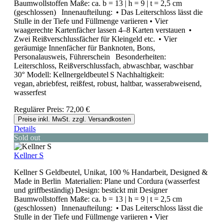
Baumwollstoffen Maße: ca. b = 13 | h = 9 | t = 2,5 cm
(geschlossen) Innenaufteilung: • Das Leiterschloss lässt die
Stulle in der Tiefe und Füllmenge variieren • Vier
waagerechte Kartenfächer lassen 4–8 Karten verstauen •
Zwei Reißverschlussfächer für Kleingeld etc. • Vier
geräumige Innenfächer für Banknoten, Bons,
Personalausweis, Führerschein Besonderheiten:
Leiterschloss, Reißverschlussfach, abwaschbar, waschbar
30° Modell: Kellnergeldbeutel S Nachhaltigkeit:
vegan, abriebfest, reißfest, robust, haltbar, wasserabweisend,
wasserfest
Regulärer Preis:
72,00 €
Preise inkl. MwSt. zzgl. Versandkosten
Details
Sold out
Kellner S
Kellner S Geldbeutel, Unikat, 100 % Handarbeit, Designed &
Made in Berlin Materialien: Plane und Cordura (wasserfest
und griffbeständig) Design: bestickt mit Designer
Baumwollstoffen Maße: ca. b = 13 | h = 9 | t = 2,5 cm
(geschlossen) Innenaufteilung: • Das Leiterschloss lässt die
Stulle in der Tiefe und Füllmenge variieren • Vier