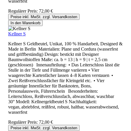
wasserfest
Regulärer Preis:
72,00 €
Preise inkl. MwSt. zzgl. Versandkosten
In den Warenkorb
Kellner S
Kellner S Geldbeutel, Unikat, 100 % Handarbeit, Designed &
Made in Berlin Materialien: Plane und Cordura (wasserfest
und griffbeständig) Design: bestickt mit Designer
Baumwollstoffen Maße: ca. b = 13 | h = 9 | t = 2,5 cm
(geschlossen) Innenaufteilung: • Das Leiterschloss lässt die
Stulle in der Tiefe und Füllmenge variieren • Vier
waagerechte Kartenfächer lassen 4–8 Karten verstauen •
Zwei Reißverschlussfächer für Kleingeld etc. • Vier
geräumige Innenfächer für Banknoten, Bons,
Personalausweis, Führerschein Besonderheiten:
Leiterschloss, Reißverschlussfach, abwaschbar, waschbar
30° Modell: Kellnergeldbeutel S Nachhaltigkeit:
vegan, abriebfest, reißfest, robust, haltbar, wasserabweisend,
wasserfest
Regulärer Preis:
72,00 €
Preise inkl. MwSt. zzgl. Versandkosten