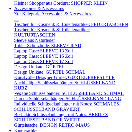
Kleiner Shopper aus Cordura: SHOPPER KLEIN
Accessoires & Necessaires
Zur Kategorie Accessoires & Necessaires
Taschen für Kosmetik & Toilettenartikel: FEDERTASCHEN
Taschen für Kosmetik & Toilettenartikel:
KULTURTASCHEN
Sleeve aus Naturleder
Tablet-Schutzhülle: SLEEVE IPAD
Laptop Case: SLEEVE 13 Zoll
Laptop Case: SLEEVE 15 Zoll
Laptop Case: SLEEVE 17 Zoll
Design Unikate: GÜRTEL
Design Unikate: GÜRTEL SCHMAL
Kunstvolle Designer-Gürtel: GÜRTEL FREESTYLE
Nachhaltige Schlüsselanhänger: SCHLÜSSELBAND
KURZ
Vegane Schlüsselbänder: SCHLÜSSELBAND SCHMAL
Damen Schlüsselanhänger: SCHLÜSSELBAND LANG
Individuelle Schlüsselanhänger mit Notes: SCHMALES
SCHLÜSSELBAND GRAVIERT
Bestickte Schlüsselanhänger mit Notes: BREITES
SCHLÜSSELBAND GRAVIERT
Gürteltasche: DESIGN RETRO-MAUS
Kinderartikel