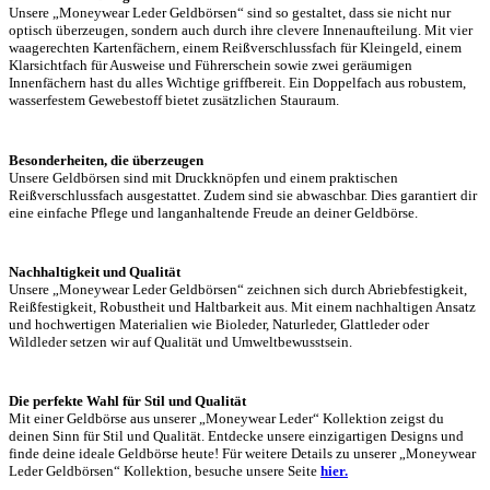
Unsere „Moneywear Leder Geldbörsen“ sind so gestaltet, dass sie nicht nur
optisch überzeugen, sondern auch durch ihre clevere Innenaufteilung. Mit vier
waagerechten Kartenfächern, einem Reißverschlussfach für Kleingeld, einem
Klarsichtfach für Ausweise und Führerschein sowie zwei geräumigen
Innenfächern hast du alles Wichtige griffbereit. Ein Doppelfach aus robustem,
wasserfestem Gewebestoff bietet zusätzlichen Stauraum.
Besonderheiten, die überzeugen
Unsere Geldbörsen sind mit Druckknöpfen und einem praktischen
Reißverschlussfach ausgestattet. Zudem sind sie abwaschbar. Dies garantiert dir
eine einfache Pflege und langanhaltende Freude an deiner Geldbörse.
Nachhaltigkeit und Qualität
Unsere „Moneywear Leder Geldbörsen“ zeichnen sich durch Abriebfestigkeit,
Reißfestigkeit, Robustheit und Haltbarkeit aus. Mit einem nachhaltigen Ansatz
und hochwertigen Materialien wie Bioleder, Naturleder, Glattleder oder
Wildleder setzen wir auf Qualität und Umweltbewusstsein.
Die perfekte Wahl für Stil und Qualität
Mit einer Geldbörse aus unserer „Moneywear Leder“ Kollektion zeigst du
deinen Sinn für Stil und Qualität. Entdecke unsere einzigartigen Designs und
finde deine ideale Geldbörse heute!
Für weitere Details zu unserer „Moneywear
Leder Geldbörsen“ Kollektion, besuche unsere Seite
hier.