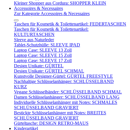
Kleiner Shopper aus Cordura: SHOPPER KLEIN
Accessoires & Necessaires
Zur Kategorie Accessoires & Necessaires
Taschen für Kosmetik & Toilettenartikel: FEDERTASCHEN
Taschen für Kosmetik & Toilettenartikel:
KULTURTASCHEN
Sleeve aus Naturleder
Tablet-Schutzhülle: SLEEVE IPAD
Laptop Case: SLEEVE 13 Zoll
Laptop Case: SLEEVE 15 Zoll
Laptop Case: SLEEVE 17 Zoll
Design Unikate: GÜRTEL
Design Unikate: GÜRTEL SCHMAL
Kunstvolle Designer-Gürtel: GÜRTEL FREESTYLE
Nachhaltige Schlüsselanhänger: SCHLÜSSELBAND
KURZ
Vegane Schlüsselbänder: SCHLÜSSELBAND SCHMAL
Damen Schlüsselanhänger: SCHLÜSSELBAND LANG
Individuelle Schlüsselanhänger mit Notes: SCHMALES
SCHLÜSSELBAND GRAVIERT
Bestickte Schlüsselanhänger mit Notes: BREITES
SCHLÜSSELBAND GRAVIERT
Gürteltasche: DESIGN RETRO-MAUS
Kinderartikel