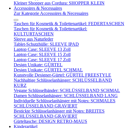
Kleiner Shopper aus Cordura: SHOPPER KLEIN
Accessoires & Necessaires
Zur Kategorie Accessoires & Necessaires
Taschen für Kosmetik & Toilettenartikel: FEDERTASCHEN
Taschen für Kosmetik & Toilettenartikel:
KULTURTASCHEN
Sleeve aus Naturleder
Tablet-Schutzhülle: SLEEVE IPAD
Laptop Case: SLEEVE 13 Zoll
Laptop Case: SLEEVE 15 Zoll
Laptop Case: SLEEVE 17 Zoll
Design Unikate: GÜRTEL
Design Unikate: GÜRTEL SCHMAL
Kunstvolle Designer-Gürtel: GÜRTEL FREESTYLE
Nachhaltige Schlüsselanhänger: SCHLÜSSELBAND
KURZ
Vegane Schlüsselbänder: SCHLÜSSELBAND SCHMAL
Damen Schlüsselanhänger: SCHLÜSSELBAND LANG
Individuelle Schlüsselanhänger mit Notes: SCHMALES
SCHLÜSSELBAND GRAVIERT
Bestickte Schlüsselanhänger mit Notes: BREITES
SCHLÜSSELBAND GRAVIERT
Gürteltasche: DESIGN RETRO-MAUS
Kinderartikel