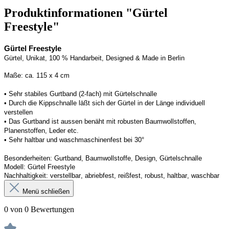
Produktinformationen "Gürtel
Freestyle"
Gürtel Freestyle
Gürtel
, Unikat, 100 % Handarbeit, 
Designed
 & Made in Berlin
Maße: ca. 
115 x 4 cm
• 
Sehr stabiles Gurtband (2-fach
) mit Gürtelschnalle
• 
Durch die Kippschnalle 
läßt
 sich der Gürtel in der Länge individuell 
verstellen
• Das Gurtband ist 
aussen
 benäht mit 
robusten 
Baumwollstoffen
, 
Planenstoffen
, Leder etc.
• 
Sehr haltbar und waschmaschinenfest bei 30°
Besonderheiten
: 
Gurtband, Baumwollstoffe, Design
, Gürtelschnalle
Modell: 
Gürtel F
reestyle
Nachhaltigkeit: 
verstellbar, 
abriebfest, reißfest, robust, haltbar, waschbar
Menü schließen
0 von 0 Bewertungen