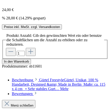
24,00 €
%
28,00 €
(14.29% gespart)
Preise inkl. MwSt. zzgl. Versandkosten
Produkt Anzahl: Gib den gewünschten Wert ein oder benutze
die Schaltflächen um die Anzahl zu erhöhen oder zu
reduzieren.
In den Warenkorb
Produktnummer:
sb11601
Beschreibung
Gürtel FreestyleGürtel, Unikat, 100 %
Handarbeit, Designed &amp; Made in Berlin Maße: ca. 115
x 4 cm • Sehr stabiles Gurt…
Mehr
Bewertungen
Menü schließen