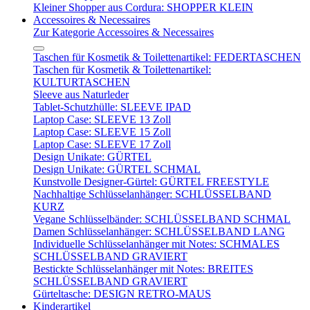
Kleiner Shopper aus Cordura: SHOPPER KLEIN
Accessoires & Necessaires
Zur Kategorie Accessoires & Necessaires
Taschen für Kosmetik & Toilettenartikel: FEDERTASCHEN
Taschen für Kosmetik & Toilettenartikel:
KULTURTASCHEN
Sleeve aus Naturleder
Tablet-Schutzhülle: SLEEVE IPAD
Laptop Case: SLEEVE 13 Zoll
Laptop Case: SLEEVE 15 Zoll
Laptop Case: SLEEVE 17 Zoll
Design Unikate: GÜRTEL
Design Unikate: GÜRTEL SCHMAL
Kunstvolle Designer-Gürtel: GÜRTEL FREESTYLE
Nachhaltige Schlüsselanhänger: SCHLÜSSELBAND
KURZ
Vegane Schlüsselbänder: SCHLÜSSELBAND SCHMAL
Damen Schlüsselanhänger: SCHLÜSSELBAND LANG
Individuelle Schlüsselanhänger mit Notes: SCHMALES
SCHLÜSSELBAND GRAVIERT
Bestickte Schlüsselanhänger mit Notes: BREITES
SCHLÜSSELBAND GRAVIERT
Gürteltasche: DESIGN RETRO-MAUS
Kinderartikel