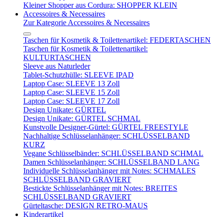
Kleiner Shopper aus Cordura: SHOPPER KLEIN
Accessoires & Necessaires
Zur Kategorie Accessoires & Necessaires
Taschen für Kosmetik & Toilettenartikel: FEDERTASCHEN
Taschen für Kosmetik & Toilettenartikel:
KULTURTASCHEN
Sleeve aus Naturleder
Tablet-Schutzhülle: SLEEVE IPAD
Laptop Case: SLEEVE 13 Zoll
Laptop Case: SLEEVE 15 Zoll
Laptop Case: SLEEVE 17 Zoll
Design Unikate: GÜRTEL
Design Unikate: GÜRTEL SCHMAL
Kunstvolle Designer-Gürtel: GÜRTEL FREESTYLE
Nachhaltige Schlüsselanhänger: SCHLÜSSELBAND
KURZ
Vegane Schlüsselbänder: SCHLÜSSELBAND SCHMAL
Damen Schlüsselanhänger: SCHLÜSSELBAND LANG
Individuelle Schlüsselanhänger mit Notes: SCHMALES
SCHLÜSSELBAND GRAVIERT
Bestickte Schlüsselanhänger mit Notes: BREITES
SCHLÜSSELBAND GRAVIERT
Gürteltasche: DESIGN RETRO-MAUS
Kinderartikel