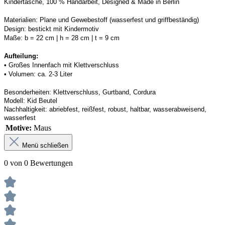
Kindertasche, 100 % Handarbeit, 
Designed
 & Made in Berlin
Materialien:
Plane und Gewebestoff (wasserfest und griffbeständig) 
Design:
bestickt mit Kindermotiv
Maße:
b = 22 cm | h = 28 cm | t = 9 cm
Aufteilung: 
• 
Großes Innenfach mit Klettverschluss
• 
Volumen: ca. 2-3 Liter
Besonderheiten:
Klettverschluss, Gurtband, 
Cordura
Modell:
Kid Beutel
Nachhaltigkeit:
abriebfest, reißfest, robust
,
 haltbar, wasserabweisend, 
wasserfest
Motive:
Maus
Menü schließen
0 von 0 Bewertungen