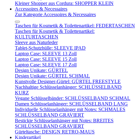
Kleiner Shopper aus Cordura: SHOPPER KLEIN
Accessoires & Necessaires
Zur Kategorie Accessoires & Necessaires
Taschen für Kosmetik & Toilettenartikel: FEDERTASCHEN
Taschen für Kosmetik & Toilettenartikel:
KULTURTASCHEN
Sleeve aus Naturleder
Tablet-Schutzhülle: SLEEVE IPAD
Laptop Case: SLEEVE 13 Zoll
Laptop Case: SLEEVE 15 Zoll
Laptop Case: SLEEVE 17 Zoll
Design Unikate: GÜRTEL
Design Unikate: GÜRTEL SCHMAL
Kunstvolle Designer-Gürtel: GÜRTEL FREESTYLE
Nachhaltige Schlüsselanhänger: SCHLÜSSELBAND
KURZ
Vegane Schlüsselbänder: SCHLÜSSELBAND SCHMAL
Damen Schlüsselanhänger: SCHLÜSSELBAND LANG
Individuelle Schlüsselanhänger mit Notes: SCHMALES
SCHLÜSSELBAND GRAVIERT
Bestickte Schlüsselanhänger mit Notes: BREITES
SCHLÜSSELBAND GRAVIERT
Gürteltasche: DESIGN RETRO-MAUS
Kinderartikel