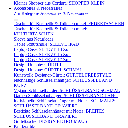
Kleiner Shopper aus Cordura: SHOPPER KLEIN
Accessoires & Necessaires
Zur Kategorie Accessoires & Necessaires
Taschen für Kosmetik & Toilettenartikel: FEDERTASCHEN
Taschen für Kosmetik & Toilettenartikel:
KULTURTASCHEN
Sleeve aus Naturleder
Tablet-Schutzhülle: SLEEVE IPAD
Laptop Case: SLEEVE 13 Zoll
Laptop Case: SLEEVE 15 Zoll
Laptop Case: SLEEVE 17 Zoll
Design Unikate: GÜRTEL
Design Unikate: GÜRTEL SCHMAL
Kunstvolle Designer-Gürtel: GÜRTEL FREESTYLE
Nachhaltige Schlüsselanhänger: SCHLÜSSELBAND
KURZ
Vegane Schlüsselbänder: SCHLÜSSELBAND SCHMAL
Damen Schlüsselanhänger: SCHLÜSSELBAND LANG
Individuelle Schlüsselanhänger mit Notes: SCHMALES
SCHLÜSSELBAND GRAVIERT
Bestickte Schlüsselanhänger mit Notes: BREITES
SCHLÜSSELBAND GRAVIERT
Gürteltasche: DESIGN RETRO-MAUS
Kinderartikel