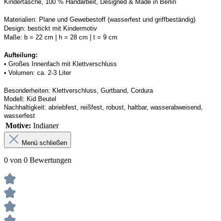
Kindertasche, 100 % Handarbeit, 
Designed
 & Made in Berlin
Materialien:
Plane und Gewebestoff (wasserfest und griffbeständig) 
Design:
bestickt mit Kindermotiv
Maße:
b = 22 cm | h = 28 cm | t = 9 cm
Aufteilung: 
• 
Großes Innenfach mit Klettverschluss
• 
Volumen: ca. 2-3 Liter
Besonderheiten:
Klettverschluss, Gurtband, 
Cordura
Modell:
Kid Beutel
Nachhaltigkeit:
abriebfest, reißfest, robust
,
 haltbar, wasserabweisend, 
wasserfest
Motive:
Indianer
Menü schließen
0 von 0 Bewertungen