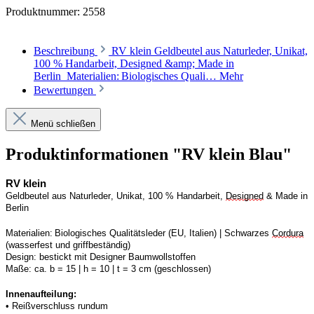
Produktnummer:
2558
Beschreibung
RV klein Geldbeutel aus Naturleder, Unikat,
100 % Handarbeit, Designed &amp; Made in
Berlin Materialien: Biologisches Quali…
Mehr
Bewertungen
Menü schließen
Produktinformationen "RV klein Blau"
RV
 klein
Geldbeutel aus Naturleder, Unikat, 100 % Handarbeit, 
Designed
 & Made in 
Berlin
Materialien: Biologisches Qualitätsleder (EU, Italien) | 
S
chwarzes 
Cordura
(wasserfest und griffbeständig)
Design:
bestickt mit Designer Baumwollstoffen
Maße:
ca. b = 15 | h = 10 | t = 3 cm (geschlossen) 
Innenaufteilung: 
• Reißverschluss rundum