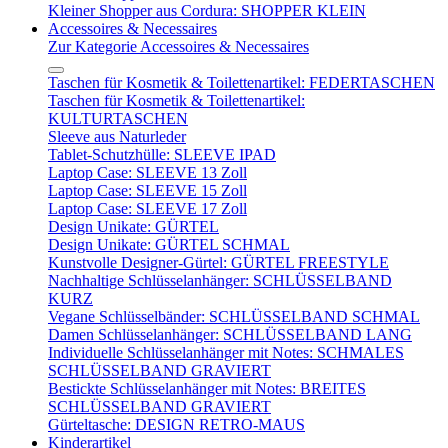
Kleiner Shopper aus Cordura: SHOPPER KLEIN
Accessoires & Necessaires
Zur Kategorie Accessoires & Necessaires
Taschen für Kosmetik & Toilettenartikel: FEDERTASCHEN
Taschen für Kosmetik & Toilettenartikel:
KULTURTASCHEN
Sleeve aus Naturleder
Tablet-Schutzhülle: SLEEVE IPAD
Laptop Case: SLEEVE 13 Zoll
Laptop Case: SLEEVE 15 Zoll
Laptop Case: SLEEVE 17 Zoll
Design Unikate: GÜRTEL
Design Unikate: GÜRTEL SCHMAL
Kunstvolle Designer-Gürtel: GÜRTEL FREESTYLE
Nachhaltige Schlüsselanhänger: SCHLÜSSELBAND
KURZ
Vegane Schlüsselbänder: SCHLÜSSELBAND SCHMAL
Damen Schlüsselanhänger: SCHLÜSSELBAND LANG
Individuelle Schlüsselanhänger mit Notes: SCHMALES
SCHLÜSSELBAND GRAVIERT
Bestickte Schlüsselanhänger mit Notes: BREITES
SCHLÜSSELBAND GRAVIERT
Gürteltasche: DESIGN RETRO-MAUS
Kinderartikel