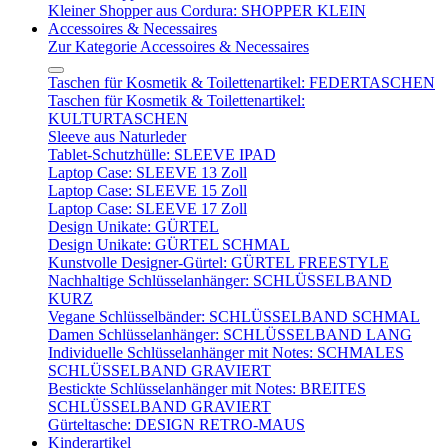
Kleiner Shopper aus Cordura: SHOPPER KLEIN
Accessoires & Necessaires
Zur Kategorie Accessoires & Necessaires
Taschen für Kosmetik & Toilettenartikel: FEDERTASCHEN
Taschen für Kosmetik & Toilettenartikel:
KULTURTASCHEN
Sleeve aus Naturleder
Tablet-Schutzhülle: SLEEVE IPAD
Laptop Case: SLEEVE 13 Zoll
Laptop Case: SLEEVE 15 Zoll
Laptop Case: SLEEVE 17 Zoll
Design Unikate: GÜRTEL
Design Unikate: GÜRTEL SCHMAL
Kunstvolle Designer-Gürtel: GÜRTEL FREESTYLE
Nachhaltige Schlüsselanhänger: SCHLÜSSELBAND
KURZ
Vegane Schlüsselbänder: SCHLÜSSELBAND SCHMAL
Damen Schlüsselanhänger: SCHLÜSSELBAND LANG
Individuelle Schlüsselanhänger mit Notes: SCHMALES
SCHLÜSSELBAND GRAVIERT
Bestickte Schlüsselanhänger mit Notes: BREITES
SCHLÜSSELBAND GRAVIERT
Gürteltasche: DESIGN RETRO-MAUS
Kinderartikel