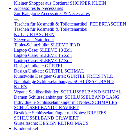
Kleiner Shopper aus Cordura: SHOPPER KLEIN
Accessoires & Necessaires
Zur Kategorie Accessoires & Necessaires
Taschen für Kosmetik & Toilettenartikel: FEDERTASCHEN
Taschen für Kosmetik & Toilettenartikel:
KULTURTASCHEN
Sleeve aus Naturleder
Tablet-Schutzhülle: SLEEVE IPAD
Laptop Case: SLEEVE 13 Zoll
Laptop Case: SLEEVE 15 Zoll
Laptop Case: SLEEVE 17 Zoll
Design Unikate: GÜRTEL
Design Unikate: GÜRTEL SCHMAL
Kunstvolle Designer-Gürtel: GÜRTEL FREESTYLE
Nachhaltige Schlüsselanhänger: SCHLÜSSELBAND
KURZ
Vegane Schlüsselbänder: SCHLÜSSELBAND SCHMAL
Damen Schlüsselanhänger: SCHLÜSSELBAND LANG
Individuelle Schlüsselanhänger mit Notes: SCHMALES
SCHLÜSSELBAND GRAVIERT
Bestickte Schlüsselanhänger mit Notes: BREITES
SCHLÜSSELBAND GRAVIERT
Gürteltasche: DESIGN RETRO-MAUS
Kinderartikel