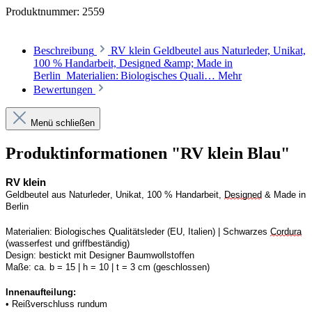
Produktnummer:
2559
Beschreibung
RV klein Geldbeutel aus Naturleder, Unikat,
100 % Handarbeit, Designed &amp; Made in
Berlin Materialien: Biologisches Quali…
Mehr
Bewertungen
Menü schließen
Produktinformationen "RV klein Blau"
RV
 klein
Geldbeutel aus Naturleder, Unikat, 100 % Handarbeit, 
Designed
 & Made in 
Berlin
Materialien: Biologisches Qualitätsleder (EU, Italien) | 
S
chwarzes 
Cordura
(wasserfest und griffbeständig)
Design:
bestickt mit Designer Baumwollstoffen
Maße:
ca. b = 15 | h = 10 | t = 3 cm (geschlossen) 
Innenaufteilung: 
• Reißverschluss rundum