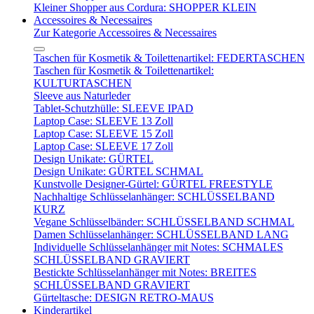
Kleiner Shopper aus Cordura: SHOPPER KLEIN
Accessoires & Necessaires
Zur Kategorie Accessoires & Necessaires
Taschen für Kosmetik & Toilettenartikel: FEDERTASCHEN
Taschen für Kosmetik & Toilettenartikel:
KULTURTASCHEN
Sleeve aus Naturleder
Tablet-Schutzhülle: SLEEVE IPAD
Laptop Case: SLEEVE 13 Zoll
Laptop Case: SLEEVE 15 Zoll
Laptop Case: SLEEVE 17 Zoll
Design Unikate: GÜRTEL
Design Unikate: GÜRTEL SCHMAL
Kunstvolle Designer-Gürtel: GÜRTEL FREESTYLE
Nachhaltige Schlüsselanhänger: SCHLÜSSELBAND
KURZ
Vegane Schlüsselbänder: SCHLÜSSELBAND SCHMAL
Damen Schlüsselanhänger: SCHLÜSSELBAND LANG
Individuelle Schlüsselanhänger mit Notes: SCHMALES
SCHLÜSSELBAND GRAVIERT
Bestickte Schlüsselanhänger mit Notes: BREITES
SCHLÜSSELBAND GRAVIERT
Gürteltasche: DESIGN RETRO-MAUS
Kinderartikel