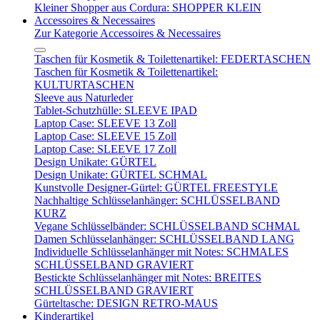
Kleiner Shopper aus Cordura: SHOPPER KLEIN
Accessoires & Necessaires
Zur Kategorie Accessoires & Necessaires
Taschen für Kosmetik & Toilettenartikel: FEDERTASCHEN
Taschen für Kosmetik & Toilettenartikel:
KULTURTASCHEN
Sleeve aus Naturleder
Tablet-Schutzhülle: SLEEVE IPAD
Laptop Case: SLEEVE 13 Zoll
Laptop Case: SLEEVE 15 Zoll
Laptop Case: SLEEVE 17 Zoll
Design Unikate: GÜRTEL
Design Unikate: GÜRTEL SCHMAL
Kunstvolle Designer-Gürtel: GÜRTEL FREESTYLE
Nachhaltige Schlüsselanhänger: SCHLÜSSELBAND
KURZ
Vegane Schlüsselbänder: SCHLÜSSELBAND SCHMAL
Damen Schlüsselanhänger: SCHLÜSSELBAND LANG
Individuelle Schlüsselanhänger mit Notes: SCHMALES
SCHLÜSSELBAND GRAVIERT
Bestickte Schlüsselanhänger mit Notes: BREITES
SCHLÜSSELBAND GRAVIERT
Gürteltasche: DESIGN RETRO-MAUS
Kinderartikel