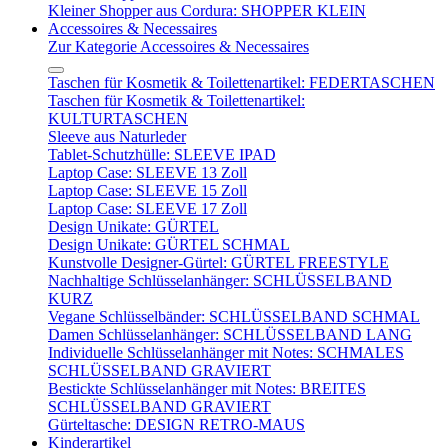
Kleiner Shopper aus Cordura: SHOPPER KLEIN
Accessoires & Necessaires
Zur Kategorie Accessoires & Necessaires
Taschen für Kosmetik & Toilettenartikel: FEDERTASCHEN
Taschen für Kosmetik & Toilettenartikel:
KULTURTASCHEN
Sleeve aus Naturleder
Tablet-Schutzhülle: SLEEVE IPAD
Laptop Case: SLEEVE 13 Zoll
Laptop Case: SLEEVE 15 Zoll
Laptop Case: SLEEVE 17 Zoll
Design Unikate: GÜRTEL
Design Unikate: GÜRTEL SCHMAL
Kunstvolle Designer-Gürtel: GÜRTEL FREESTYLE
Nachhaltige Schlüsselanhänger: SCHLÜSSELBAND
KURZ
Vegane Schlüsselbänder: SCHLÜSSELBAND SCHMAL
Damen Schlüsselanhänger: SCHLÜSSELBAND LANG
Individuelle Schlüsselanhänger mit Notes: SCHMALES
SCHLÜSSELBAND GRAVIERT
Bestickte Schlüsselanhänger mit Notes: BREITES
SCHLÜSSELBAND GRAVIERT
Gürteltasche: DESIGN RETRO-MAUS
Kinderartikel