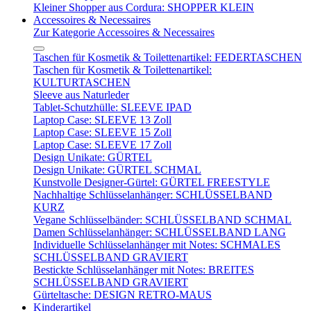
Kleiner Shopper aus Cordura: SHOPPER KLEIN
Accessoires & Necessaires
Zur Kategorie Accessoires & Necessaires
Taschen für Kosmetik & Toilettenartikel: FEDERTASCHEN
Taschen für Kosmetik & Toilettenartikel:
KULTURTASCHEN
Sleeve aus Naturleder
Tablet-Schutzhülle: SLEEVE IPAD
Laptop Case: SLEEVE 13 Zoll
Laptop Case: SLEEVE 15 Zoll
Laptop Case: SLEEVE 17 Zoll
Design Unikate: GÜRTEL
Design Unikate: GÜRTEL SCHMAL
Kunstvolle Designer-Gürtel: GÜRTEL FREESTYLE
Nachhaltige Schlüsselanhänger: SCHLÜSSELBAND
KURZ
Vegane Schlüsselbänder: SCHLÜSSELBAND SCHMAL
Damen Schlüsselanhänger: SCHLÜSSELBAND LANG
Individuelle Schlüsselanhänger mit Notes: SCHMALES
SCHLÜSSELBAND GRAVIERT
Bestickte Schlüsselanhänger mit Notes: BREITES
SCHLÜSSELBAND GRAVIERT
Gürteltasche: DESIGN RETRO-MAUS
Kinderartikel