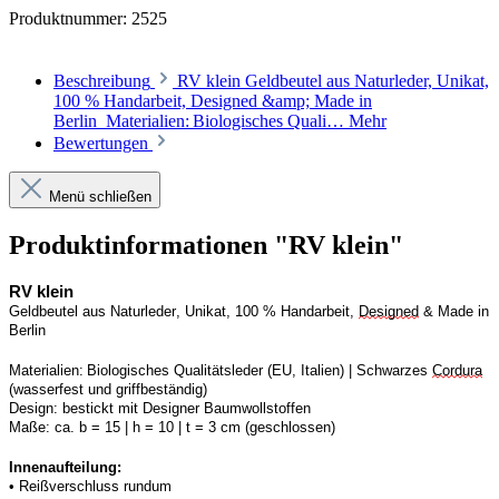
Produktnummer:
2525
Beschreibung
RV klein Geldbeutel aus Naturleder, Unikat,
100 % Handarbeit, Designed &amp; Made in
Berlin Materialien: Biologisches Quali…
Mehr
Bewertungen
Menü schließen
Produktinformationen "RV klein"
RV
 klein
Geldbeutel aus Naturleder, Unikat, 100 % Handarbeit, 
Designed
 & Made in 
Berlin
Materialien: Biologisches Qualitätsleder (EU, Italien) | 
S
chwarzes 
Cordura
(wasserfest und griffbeständig)
Design:
bestickt mit Designer Baumwollstoffen
Maße:
ca. b = 15 | h = 10 | t = 3 cm (geschlossen) 
Innenaufteilung: 
• Reißverschluss rundum