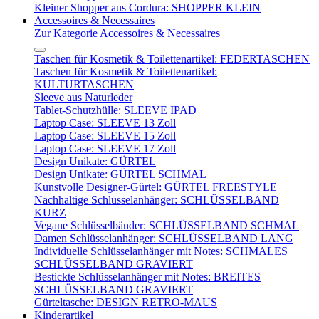
Kleiner Shopper aus Cordura: SHOPPER KLEIN
Accessoires & Necessaires
Zur Kategorie Accessoires & Necessaires
Taschen für Kosmetik & Toilettenartikel: FEDERTASCHEN
Taschen für Kosmetik & Toilettenartikel:
KULTURTASCHEN
Sleeve aus Naturleder
Tablet-Schutzhülle: SLEEVE IPAD
Laptop Case: SLEEVE 13 Zoll
Laptop Case: SLEEVE 15 Zoll
Laptop Case: SLEEVE 17 Zoll
Design Unikate: GÜRTEL
Design Unikate: GÜRTEL SCHMAL
Kunstvolle Designer-Gürtel: GÜRTEL FREESTYLE
Nachhaltige Schlüsselanhänger: SCHLÜSSELBAND
KURZ
Vegane Schlüsselbänder: SCHLÜSSELBAND SCHMAL
Damen Schlüsselanhänger: SCHLÜSSELBAND LANG
Individuelle Schlüsselanhänger mit Notes: SCHMALES
SCHLÜSSELBAND GRAVIERT
Bestickte Schlüsselanhänger mit Notes: BREITES
SCHLÜSSELBAND GRAVIERT
Gürteltasche: DESIGN RETRO-MAUS
Kinderartikel