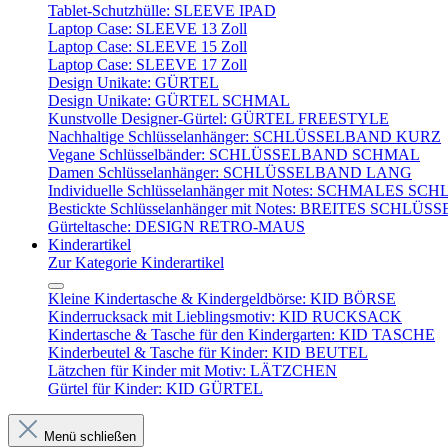
Tablet-Schutzhülle: SLEEVE IPAD
Laptop Case: SLEEVE 13 Zoll
Laptop Case: SLEEVE 15 Zoll
Laptop Case: SLEEVE 17 Zoll
Design Unikate: GÜRTEL
Design Unikate: GÜRTEL SCHMAL
Kunstvolle Designer-Gürtel: GÜRTEL FREESTYLE
Nachhaltige Schlüsselanhänger: SCHLÜSSELBAND KURZ
Vegane Schlüsselbänder: SCHLÜSSELBAND SCHMAL
Damen Schlüsselanhänger: SCHLÜSSELBAND LANG
Individuelle Schlüsselanhänger mit Notes: SCHMALES
Bestickte Schlüsselanhänger mit Notes: BREITES SCH
Gürteltasche: DESIGN RETRO-MAUS
Kinderartikel
Zur Kategorie Kinderartikel
Kleine Kindertasche & Kindergeldbörse: KID BÖRSE
Kinderrucksack mit Lieblingsmotiv: KID RUCKSACK
Kindertasche & Tasche für den Kindergarten: KID TASCHE
Kinderbeutel & Tasche für Kinder: KID BEUTEL
Lätzchen für Kinder mit Motiv: LÄTZCHEN
Gürtel für Kinder: KID GÜRTEL
Menü schließen