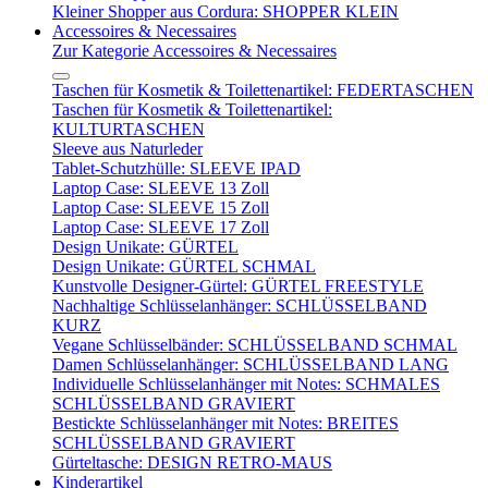
Kleiner Shopper aus Cordura: SHOPPER KLEIN
Accessoires & Necessaires
Zur Kategorie Accessoires & Necessaires
Taschen für Kosmetik & Toilettenartikel: FEDERTASCHEN
Taschen für Kosmetik & Toilettenartikel:
KULTURTASCHEN
Sleeve aus Naturleder
Tablet-Schutzhülle: SLEEVE IPAD
Laptop Case: SLEEVE 13 Zoll
Laptop Case: SLEEVE 15 Zoll
Laptop Case: SLEEVE 17 Zoll
Design Unikate: GÜRTEL
Design Unikate: GÜRTEL SCHMAL
Kunstvolle Designer-Gürtel: GÜRTEL FREESTYLE
Nachhaltige Schlüsselanhänger: SCHLÜSSELBAND
KURZ
Vegane Schlüsselbänder: SCHLÜSSELBAND SCHMAL
Damen Schlüsselanhänger: SCHLÜSSELBAND LANG
Individuelle Schlüsselanhänger mit Notes: SCHMALES
SCHLÜSSELBAND GRAVIERT
Bestickte Schlüsselanhänger mit Notes: BREITES
SCHLÜSSELBAND GRAVIERT
Gürteltasche: DESIGN RETRO-MAUS
Kinderartikel