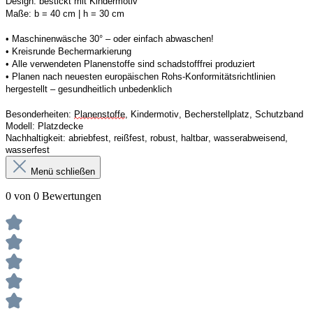
Design:
bestickt mit Kindermotiv
Maße:
b = 40 cm | h = 30 cm 
• 
Maschinenwäsche 30° – oder einfach abwaschen!
• Kreisrunde 
Bechermarkierung 
• 
Alle verwendeten 
Planenstoffe
 sind schadstofffrei produziert 
• Planen n
ach neuesten europäischen 
Rohs
-Konformitätsrichtlinien 
hergestellt – gesundheitlich unbedenklich
Besonderheiten:
Planenstoffe
, Kindermotiv, Becherstellplatz, 
Schutzband
Modell:
Platzdecke
Nachhaltigkeit
: 
abriebfest, reißfest, robust
,
 haltbar, wasserabweisend, 
wasserfest
Menü schließen
0 von 0 Bewertungen