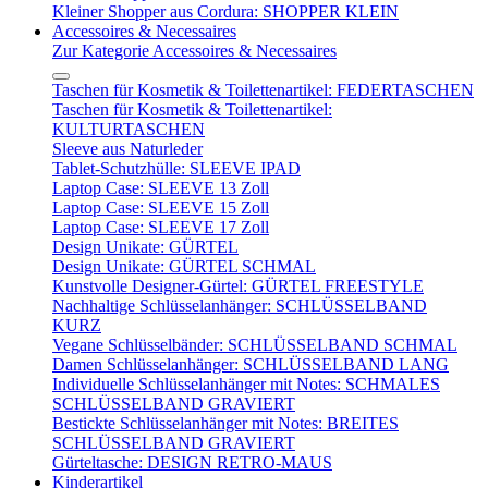
Kleiner Shopper aus Cordura: SHOPPER KLEIN
Accessoires & Necessaires
Zur Kategorie Accessoires & Necessaires
Taschen für Kosmetik & Toilettenartikel: FEDERTASCHEN
Taschen für Kosmetik & Toilettenartikel:
KULTURTASCHEN
Sleeve aus Naturleder
Tablet-Schutzhülle: SLEEVE IPAD
Laptop Case: SLEEVE 13 Zoll
Laptop Case: SLEEVE 15 Zoll
Laptop Case: SLEEVE 17 Zoll
Design Unikate: GÜRTEL
Design Unikate: GÜRTEL SCHMAL
Kunstvolle Designer-Gürtel: GÜRTEL FREESTYLE
Nachhaltige Schlüsselanhänger: SCHLÜSSELBAND
KURZ
Vegane Schlüsselbänder: SCHLÜSSELBAND SCHMAL
Damen Schlüsselanhänger: SCHLÜSSELBAND LANG
Individuelle Schlüsselanhänger mit Notes: SCHMALES
SCHLÜSSELBAND GRAVIERT
Bestickte Schlüsselanhänger mit Notes: BREITES
SCHLÜSSELBAND GRAVIERT
Gürteltasche: DESIGN RETRO-MAUS
Kinderartikel