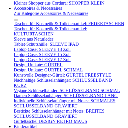
Kleiner Shopper aus Cordura: SHOPPER KLEIN
Accessoires & Necessaires
Zur Kategorie Accessoires & Necessaires
Taschen für Kosmetik & Toilettenartikel: FEDERTASCHEN
Taschen für Kosmetik & Toilettenartikel:
KULTURTASCHEN
Sleeve aus Naturleder
Tablet-Schutzhülle: SLEEVE IPAD
Laptop Case: SLEEVE 13 Zoll
Laptop Case: SLEEVE 15 Zoll
Laptop Case: SLEEVE 17 Zoll
Design Unikate: GÜRTEL
Design Unikate: GÜRTEL SCHMAL
Kunstvolle Designer-Gürtel: GÜRTEL FREESTYLE
Nachhaltige Schlüsselanhänger: SCHLÜSSELBAND
KURZ
Vegane Schlüsselbänder: SCHLÜSSELBAND SCHMAL
Damen Schlüsselanhänger: SCHLÜSSELBAND LANG
Individuelle Schlüsselanhänger mit Notes: SCHMALES
SCHLÜSSELBAND GRAVIERT
Bestickte Schlüsselanhänger mit Notes: BREITES
SCHLÜSSELBAND GRAVIERT
Gürteltasche: DESIGN RETRO-MAUS
Kinderartikel