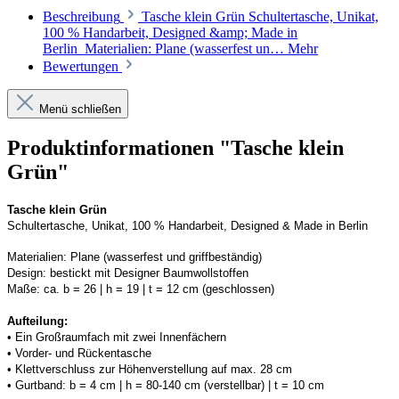
Beschreibung
Tasche klein Grün Schultertasche, Unikat,
100 % Handarbeit, Designed &amp; Made in
Berlin Materialien: Plane (wasserfest un…
Mehr
Bewertungen
Menü schließen
Produktinformationen "Tasche klein
Grün"
Tasche klein Grün
Schultertasche, Unikat, 100 % Handarbeit, 
Designed
 & Made in Berlin
Materialien:
Plane (wasserfest und griffbeständig)
Design:
bestickt mit Designer Baumwollstoffen
Maße:
ca. b = 26 | h = 19 | t = 12 cm (geschlossen) 
Aufteilung: 
• 
Ein Großraumfach mit zwei Innenfächern
• 
Vorder- und Rückentasche
• 
Klettverschluss zur Höhenverstellung auf max. 28 cm
• 
Gurtband: b = 4 cm | h = 80-140 cm (verstellbar)
 | t = 10 cm