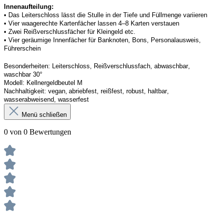
Innenaufteilung: 
• Das Leiterschloss lässt die Stulle in der Tiefe und Füllmenge variieren
• Vier waagerechte Kartenfächer lassen 4–8 Karten verstauen 
• Zwei Reißverschlussfächer für Kleingeld etc. 
• Vier geräumige Innenfächer für Banknoten, Bons, Personalausweis, 
Führerschein 
Besonderheiten:
Leiterschloss, Reißverschlussfach, abwaschbar, 
waschbar 30°
Modell:
Kellner
geldbeutel
 M
Nachhaltigkeit:
vegan, abriebfest, reißfest, robust
,
 haltbar, 
wasserabweisend, wasserfest
Menü schließen
0 von 0 Bewertungen