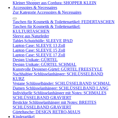
Kleiner Shopper aus Cordura: SHOPPER KLEIN
Accessoires & Necessaires
Zur Kategorie Accessoires & Necessaires
Taschen für Kosmetik & Toilettenartikel: FEDERTASCHEN
Taschen für Kosmetik & Toilettenartikel:
KULTURTASCHEN
Sleeve aus Naturleder
Tablet-Schutzhülle: SLEEVE IPAD
Laptop Case: SLEEVE 13 Zoll
Laptop Case: SLEEVE 15 Zoll
Laptop Case: SLEEVE 17 Zoll
Design Unikate: GÜRTEL
Design Unikate: GÜRTEL SCHMAL
Kunstvolle Designer-Gürtel: GÜRTEL FREESTYLE
Nachhaltige Schlüsselanhänger: SCHLÜSSELBAND
KURZ
Vegane Schlüsselbänder: SCHLÜSSELBAND SCHMAL
Damen Schlüsselanhänger: SCHLÜSSELBAND LANG
Individuelle Schlüsselanhänger mit Notes: SCHMALES
SCHLÜSSELBAND GRAVIERT
Bestickte Schlüsselanhänger mit Notes: BREITES
SCHLÜSSELBAND GRAVIERT
Gürteltasche: DESIGN RETRO-MAUS
Kinderartikel