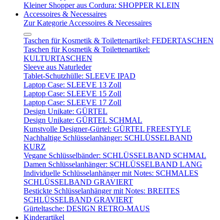
Kleiner Shopper aus Cordura: SHOPPER KLEIN
Accessoires & Necessaires
Zur Kategorie Accessoires & Necessaires
Taschen für Kosmetik & Toilettenartikel: FEDERTASCHEN
Taschen für Kosmetik & Toilettenartikel:
KULTURTASCHEN
Sleeve aus Naturleder
Tablet-Schutzhülle: SLEEVE IPAD
Laptop Case: SLEEVE 13 Zoll
Laptop Case: SLEEVE 15 Zoll
Laptop Case: SLEEVE 17 Zoll
Design Unikate: GÜRTEL
Design Unikate: GÜRTEL SCHMAL
Kunstvolle Designer-Gürtel: GÜRTEL FREESTYLE
Nachhaltige Schlüsselanhänger: SCHLÜSSELBAND
KURZ
Vegane Schlüsselbänder: SCHLÜSSELBAND SCHMAL
Damen Schlüsselanhänger: SCHLÜSSELBAND LANG
Individuelle Schlüsselanhänger mit Notes: SCHMALES
SCHLÜSSELBAND GRAVIERT
Bestickte Schlüsselanhänger mit Notes: BREITES
SCHLÜSSELBAND GRAVIERT
Gürteltasche: DESIGN RETRO-MAUS
Kinderartikel