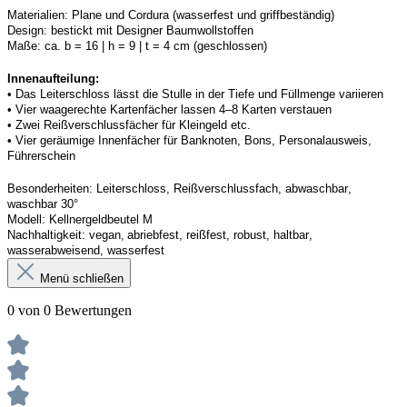
Materialien:
Plane und 
Cordura
 (wasserfest und griffbeständig)
Design:
bestickt mit Designer Baumwollstoffen
Maße:
ca. b = 16 | h = 9 | t = 4 cm (geschlossen) 
Innenaufteilung: 
• Das Leiterschloss lässt die Stulle in der Tiefe und Füllmenge variieren
• Vier waagerechte Kartenfächer lassen 4–8 Karten verstauen 
• Zwei Reißverschlussfächer für Kleingeld etc. 
• Vier geräumige Innenfächer für Banknoten, Bons, Personalausweis, 
Führerschein 
Besonderheiten:
Leiterschloss, Reißverschlussfach, abwaschbar, 
waschbar 30°
Modell:
Kellner
geldbeutel
 M
Nachhaltigkeit:
vegan, abriebfest, reißfest, robust
,
 haltbar, 
wasserabweisend, wasserfest
Menü schließen
0 von 0 Bewertungen