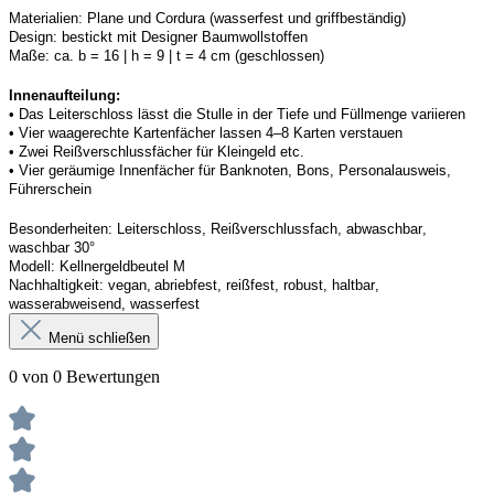
Materialien:
Plane und 
Cordura
 (wasserfest und griffbeständig)
Design:
bestickt mit Designer Baumwollstoffen
Maße:
ca. b = 16 | h = 9 | t = 4 cm (geschlossen) 
Innenaufteilung: 
• Das Leiterschloss lässt die Stulle in der Tiefe und Füllmenge variieren
• Vier waagerechte Kartenfächer lassen 4–8 Karten verstauen 
• Zwei Reißverschlussfächer für Kleingeld etc. 
• Vier geräumige Innenfächer für Banknoten, Bons, Personalausweis, 
Führerschein 
Besonderheiten:
Leiterschloss, Reißverschlussfach, abwaschbar, 
waschbar 30°
Modell:
Kellner
geldbeutel
 M
Nachhaltigkeit:
vegan, abriebfest, reißfest, robust
,
 haltbar, 
wasserabweisend, wasserfest
Menü schließen
0 von 0 Bewertungen