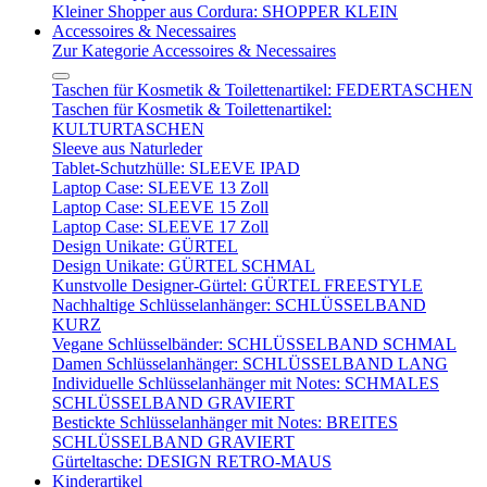
Kleiner Shopper aus Cordura: SHOPPER KLEIN
Accessoires & Necessaires
Zur Kategorie Accessoires & Necessaires
Taschen für Kosmetik & Toilettenartikel: FEDERTASCHEN
Taschen für Kosmetik & Toilettenartikel:
KULTURTASCHEN
Sleeve aus Naturleder
Tablet-Schutzhülle: SLEEVE IPAD
Laptop Case: SLEEVE 13 Zoll
Laptop Case: SLEEVE 15 Zoll
Laptop Case: SLEEVE 17 Zoll
Design Unikate: GÜRTEL
Design Unikate: GÜRTEL SCHMAL
Kunstvolle Designer-Gürtel: GÜRTEL FREESTYLE
Nachhaltige Schlüsselanhänger: SCHLÜSSELBAND
KURZ
Vegane Schlüsselbänder: SCHLÜSSELBAND SCHMAL
Damen Schlüsselanhänger: SCHLÜSSELBAND LANG
Individuelle Schlüsselanhänger mit Notes: SCHMALES
SCHLÜSSELBAND GRAVIERT
Bestickte Schlüsselanhänger mit Notes: BREITES
SCHLÜSSELBAND GRAVIERT
Gürteltasche: DESIGN RETRO-MAUS
Kinderartikel