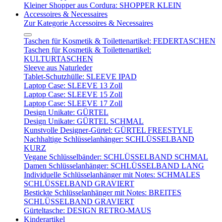
Kleiner Shopper aus Cordura: SHOPPER KLEIN
Accessoires & Necessaires
Zur Kategorie Accessoires & Necessaires
Taschen für Kosmetik & Toilettenartikel: FEDERTASCHEN
Taschen für Kosmetik & Toilettenartikel:
KULTURTASCHEN
Sleeve aus Naturleder
Tablet-Schutzhülle: SLEEVE IPAD
Laptop Case: SLEEVE 13 Zoll
Laptop Case: SLEEVE 15 Zoll
Laptop Case: SLEEVE 17 Zoll
Design Unikate: GÜRTEL
Design Unikate: GÜRTEL SCHMAL
Kunstvolle Designer-Gürtel: GÜRTEL FREESTYLE
Nachhaltige Schlüsselanhänger: SCHLÜSSELBAND
KURZ
Vegane Schlüsselbänder: SCHLÜSSELBAND SCHMAL
Damen Schlüsselanhänger: SCHLÜSSELBAND LANG
Individuelle Schlüsselanhänger mit Notes: SCHMALES
SCHLÜSSELBAND GRAVIERT
Bestickte Schlüsselanhänger mit Notes: BREITES
SCHLÜSSELBAND GRAVIERT
Gürteltasche: DESIGN RETRO-MAUS
Kinderartikel