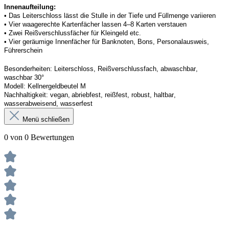
Innenaufteilung: 
• Das Leiterschloss lässt die Stulle in der Tiefe und Füllmenge variieren
• Vier waagerechte Kartenfächer lassen 4–8 Karten verstauen 
• Zwei Reißverschlussfächer für Kleingeld etc. 
• Vier geräumige Innenfächer für Banknoten, Bons, Personalausweis, 
Führerschein 
Besonderheiten:
Leiterschloss, Reißverschlussfach, abwaschbar, 
waschbar 30°
Modell:
Kellner
geldbeutel
 M
Nachhaltigkeit:
vegan, abriebfest, reißfest, robust
,
 haltbar, 
wasserabweisend, wasserfest
Menü schließen
0 von 0 Bewertungen