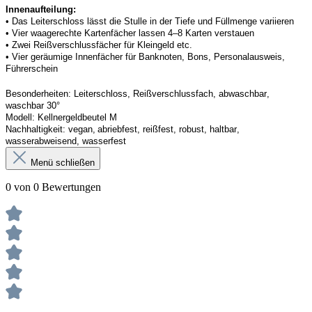
Innenaufteilung: 
• Das Leiterschloss lässt die Stulle in der Tiefe und Füllmenge variieren
• Vier waagerechte Kartenfächer lassen 4–8 Karten verstauen 
• Zwei Reißverschlussfächer für Kleingeld etc. 
• Vier geräumige Innenfächer für Banknoten, Bons, Personalausweis, 
Führerschein 
Besonderheiten:
Leiterschloss, Reißverschlussfach, abwaschbar, 
waschbar 30°
Modell:
Kellner
geldbeutel
 M
Nachhaltigkeit:
vegan, abriebfest, reißfest, robust
,
 haltbar, 
wasserabweisend, wasserfest
Menü schließen
0 von 0 Bewertungen