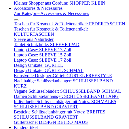
Kleiner Shopper aus Cordura: SHOPPER KLEIN
Accessoires & Necessaires
Zur Kategorie Accessoires & Necessaires
Taschen für Kosmetik & Toilettenartikel: FEDERTASCHEN
Taschen für Kosmetik & Toilettenartikel:
KULTURTASCHEN
Sleeve aus Naturleder
Tablet-Schutzhülle: SLEEVE IPAD
Laptop Case: SLEEVE 13 Zoll
Laptop Case: SLEEVE 15 Zoll
Laptop Case: SLEEVE 17 Zoll
Design Unikate: GÜRTEL
Design Unikate: GÜRTEL SCHMAL
Kunstvolle Designer-Gürtel: GÜRTEL FREESTYLE
Nachhaltige Schlüsselanhänger: SCHLÜSSELBAND
KURZ
Vegane Schlüsselbänder: SCHLÜSSELBAND SCHMAL
Damen Schlüsselanhänger: SCHLÜSSELBAND LANG
Individuelle Schlüsselanhänger mit Notes: SCHMALES
SCHLÜSSELBAND GRAVIERT
Bestickte Schlüsselanhänger mit Notes: BREITES
SCHLÜSSELBAND GRAVIERT
Gürteltasche: DESIGN RETRO-MAUS
Kinderartikel