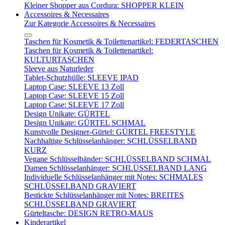
Kleiner Shopper aus Cordura: SHOPPER KLEIN
Accessoires & Necessaires
Zur Kategorie Accessoires & Necessaires
Taschen für Kosmetik & Toilettenartikel: FEDERTASCHEN
Taschen für Kosmetik & Toilettenartikel:
KULTURTASCHEN
Sleeve aus Naturleder
Tablet-Schutzhülle: SLEEVE IPAD
Laptop Case: SLEEVE 13 Zoll
Laptop Case: SLEEVE 15 Zoll
Laptop Case: SLEEVE 17 Zoll
Design Unikate: GÜRTEL
Design Unikate: GÜRTEL SCHMAL
Kunstvolle Designer-Gürtel: GÜRTEL FREESTYLE
Nachhaltige Schlüsselanhänger: SCHLÜSSELBAND
KURZ
Vegane Schlüsselbänder: SCHLÜSSELBAND SCHMAL
Damen Schlüsselanhänger: SCHLÜSSELBAND LANG
Individuelle Schlüsselanhänger mit Notes: SCHMALES
SCHLÜSSELBAND GRAVIERT
Bestickte Schlüsselanhänger mit Notes: BREITES
SCHLÜSSELBAND GRAVIERT
Gürteltasche: DESIGN RETRO-MAUS
Kinderartikel