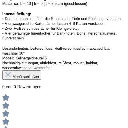
Maße:
ca. b = 13 | h = 9 | t = 2,5 cm (geschlossen) 
Innenaufteilung: 
• Das Leiterschloss lässt die Stulle in der Tiefe und Füllmenge variieren
• Vier waagerechte Kartenfächer lassen 4–8 Karten verstauen 
• Zwei Reißverschlussfächer für Kleingeld etc. 
• Vier geräumige Innenfächer für Banknoten, Bons, Personalausweis, 
Führerschein 
Besonderheiten
: 
Leiterschloss, Reißverschlussfach, abwaschbar, 
waschbar 30°
Modell:
Kellner
geldbeutel
 S
Nachhaltigkeit:
vegan, abriebfest, reißfest, robust
,
 haltbar, 
wasserabweisend, wasserfest
Menü schließen
0 von 0 Bewertungen