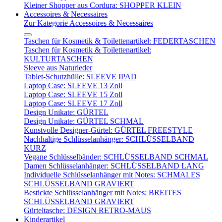
Kleiner Shopper aus Cordura: SHOPPER KLEIN
Accessoires & Necessaires
Zur Kategorie Accessoires & Necessaires
Taschen für Kosmetik & Toilettenartikel: FEDERTASCHEN
Taschen für Kosmetik & Toilettenartikel:
KULTURTASCHEN
Sleeve aus Naturleder
Tablet-Schutzhülle: SLEEVE IPAD
Laptop Case: SLEEVE 13 Zoll
Laptop Case: SLEEVE 15 Zoll
Laptop Case: SLEEVE 17 Zoll
Design Unikate: GÜRTEL
Design Unikate: GÜRTEL SCHMAL
Kunstvolle Designer-Gürtel: GÜRTEL FREESTYLE
Nachhaltige Schlüsselanhänger: SCHLÜSSELBAND
KURZ
Vegane Schlüsselbänder: SCHLÜSSELBAND SCHMAL
Damen Schlüsselanhänger: SCHLÜSSELBAND LANG
Individuelle Schlüsselanhänger mit Notes: SCHMALES
SCHLÜSSELBAND GRAVIERT
Bestickte Schlüsselanhänger mit Notes: BREITES
SCHLÜSSELBAND GRAVIERT
Gürteltasche: DESIGN RETRO-MAUS
Kinderartikel