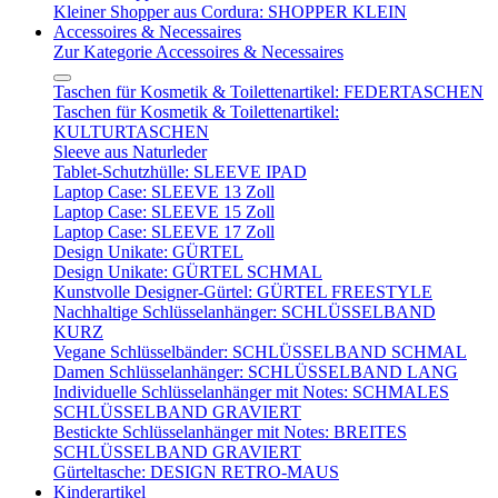
Kleiner Shopper aus Cordura: SHOPPER KLEIN
Accessoires & Necessaires
Zur Kategorie Accessoires & Necessaires
Taschen für Kosmetik & Toilettenartikel: FEDERTASCHEN
Taschen für Kosmetik & Toilettenartikel:
KULTURTASCHEN
Sleeve aus Naturleder
Tablet-Schutzhülle: SLEEVE IPAD
Laptop Case: SLEEVE 13 Zoll
Laptop Case: SLEEVE 15 Zoll
Laptop Case: SLEEVE 17 Zoll
Design Unikate: GÜRTEL
Design Unikate: GÜRTEL SCHMAL
Kunstvolle Designer-Gürtel: GÜRTEL FREESTYLE
Nachhaltige Schlüsselanhänger: SCHLÜSSELBAND
KURZ
Vegane Schlüsselbänder: SCHLÜSSELBAND SCHMAL
Damen Schlüsselanhänger: SCHLÜSSELBAND LANG
Individuelle Schlüsselanhänger mit Notes: SCHMALES
SCHLÜSSELBAND GRAVIERT
Bestickte Schlüsselanhänger mit Notes: BREITES
SCHLÜSSELBAND GRAVIERT
Gürteltasche: DESIGN RETRO-MAUS
Kinderartikel