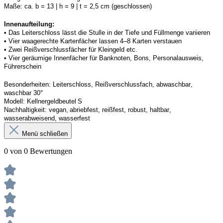
Maße:
ca. b = 13 | h = 9 | t = 2,5 cm (geschlossen) 
Innenaufteilung: 
• Das Leiterschloss lässt die Stulle in der Tiefe und Füllmenge variieren
• Vier waagerechte Kartenfächer lassen 4–8 Karten verstauen 
• Zwei Reißverschlussfächer für Kleingeld etc. 
• Vier geräumige Innenfächer für Banknoten, Bons, Personalausweis, 
Führerschein 
Besonderheiten
: 
Leiterschloss, Reißverschlussfach, abwaschbar, 
waschbar 30°
Modell:
Kellner
geldbeutel
 S
Nachhaltigkeit:
vegan, abriebfest, reißfest, robust
,
 haltbar, 
wasserabweisend, wasserfest
Menü schließen
0 von 0 Bewertungen