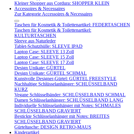
Kleiner Shopper aus Cordura: SHOPPER KLEIN
Accessoires & Necessaires
Zur Kategorie Accessoires & Necessaires
Taschen für Kosmetik & Toilettenartikel: FEDERTASCHEN
Taschen für Kosmetik & Toilettenartikel:
KULTURTASCHEN
Sleeve aus Naturleder
Tablet-Schutzhülle: SLEEVE IPAD
Laptop Case: SLEEVE 13 Zoll
Laptop Case: SLEEVE 15 Zoll
Laptop Case: SLEEVE 17 Zoll
Design Unikate: GÜRTEL
Design Unikate: GÜRTEL SCHMAL
Kunstvolle Designer-Gürtel: GÜRTEL FREESTYLE
Nachhaltige Schlüsselanhänger: SCHLÜSSELBAND
KURZ
Vegane Schlüsselbänder: SCHLÜSSELBAND SCHMAL
Damen Schlüsselanhänger: SCHLÜSSELBAND LANG
Individuelle Schlüsselanhänger mit Notes: SCHMALES
SCHLÜSSELBAND GRAVIERT
Bestickte Schlüsselanhänger mit Notes: BREITES
SCHLÜSSELBAND GRAVIERT
Gürteltasche: DESIGN RETRO-MAUS
Kinderartikel