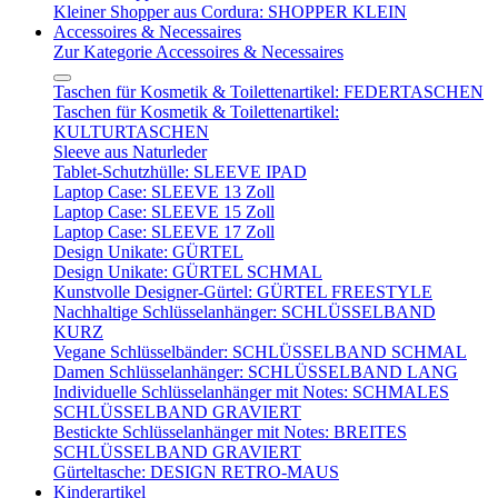
Kleiner Shopper aus Cordura: SHOPPER KLEIN
Accessoires & Necessaires
Zur Kategorie Accessoires & Necessaires
Taschen für Kosmetik & Toilettenartikel: FEDERTASCHEN
Taschen für Kosmetik & Toilettenartikel:
KULTURTASCHEN
Sleeve aus Naturleder
Tablet-Schutzhülle: SLEEVE IPAD
Laptop Case: SLEEVE 13 Zoll
Laptop Case: SLEEVE 15 Zoll
Laptop Case: SLEEVE 17 Zoll
Design Unikate: GÜRTEL
Design Unikate: GÜRTEL SCHMAL
Kunstvolle Designer-Gürtel: GÜRTEL FREESTYLE
Nachhaltige Schlüsselanhänger: SCHLÜSSELBAND
KURZ
Vegane Schlüsselbänder: SCHLÜSSELBAND SCHMAL
Damen Schlüsselanhänger: SCHLÜSSELBAND LANG
Individuelle Schlüsselanhänger mit Notes: SCHMALES
SCHLÜSSELBAND GRAVIERT
Bestickte Schlüsselanhänger mit Notes: BREITES
SCHLÜSSELBAND GRAVIERT
Gürteltasche: DESIGN RETRO-MAUS
Kinderartikel