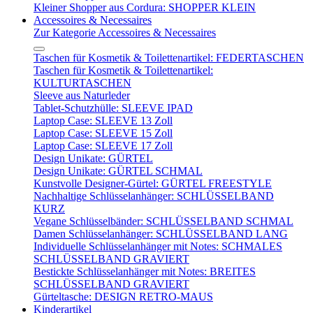
Kleiner Shopper aus Cordura: SHOPPER KLEIN
Accessoires & Necessaires
Zur Kategorie Accessoires & Necessaires
Taschen für Kosmetik & Toilettenartikel: FEDERTASCHEN
Taschen für Kosmetik & Toilettenartikel:
KULTURTASCHEN
Sleeve aus Naturleder
Tablet-Schutzhülle: SLEEVE IPAD
Laptop Case: SLEEVE 13 Zoll
Laptop Case: SLEEVE 15 Zoll
Laptop Case: SLEEVE 17 Zoll
Design Unikate: GÜRTEL
Design Unikate: GÜRTEL SCHMAL
Kunstvolle Designer-Gürtel: GÜRTEL FREESTYLE
Nachhaltige Schlüsselanhänger: SCHLÜSSELBAND
KURZ
Vegane Schlüsselbänder: SCHLÜSSELBAND SCHMAL
Damen Schlüsselanhänger: SCHLÜSSELBAND LANG
Individuelle Schlüsselanhänger mit Notes: SCHMALES
SCHLÜSSELBAND GRAVIERT
Bestickte Schlüsselanhänger mit Notes: BREITES
SCHLÜSSELBAND GRAVIERT
Gürteltasche: DESIGN RETRO-MAUS
Kinderartikel