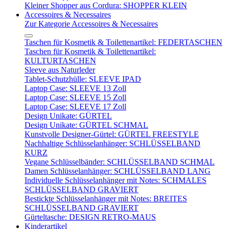
Kleiner Shopper aus Cordura: SHOPPER KLEIN
Accessoires & Necessaires
Zur Kategorie Accessoires & Necessaires
Taschen für Kosmetik & Toilettenartikel: FEDERTASCHEN
Taschen für Kosmetik & Toilettenartikel:
KULTURTASCHEN
Sleeve aus Naturleder
Tablet-Schutzhülle: SLEEVE IPAD
Laptop Case: SLEEVE 13 Zoll
Laptop Case: SLEEVE 15 Zoll
Laptop Case: SLEEVE 17 Zoll
Design Unikate: GÜRTEL
Design Unikate: GÜRTEL SCHMAL
Kunstvolle Designer-Gürtel: GÜRTEL FREESTYLE
Nachhaltige Schlüsselanhänger: SCHLÜSSELBAND
KURZ
Vegane Schlüsselbänder: SCHLÜSSELBAND SCHMAL
Damen Schlüsselanhänger: SCHLÜSSELBAND LANG
Individuelle Schlüsselanhänger mit Notes: SCHMALES
SCHLÜSSELBAND GRAVIERT
Bestickte Schlüsselanhänger mit Notes: BREITES
SCHLÜSSELBAND GRAVIERT
Gürteltasche: DESIGN RETRO-MAUS
Kinderartikel