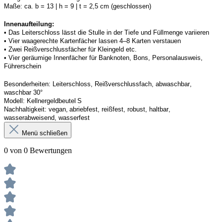
Maße:
ca. b = 13 | h = 9 | t = 2,5 cm (geschlossen) 
Innenaufteilung: 
• Das Leiterschloss lässt die Stulle in der Tiefe und Füllmenge variieren
• Vier waagerechte Kartenfächer lassen 4–8 Karten verstauen 
• Zwei Reißverschlussfächer für Kleingeld etc. 
• Vier geräumige Innenfächer für Banknoten, Bons, Personalausweis, 
Führerschein 
Besonderheiten
: 
Leiterschloss, Reißverschlussfach, abwaschbar, 
waschbar 30°
Modell:
Kellner
geldbeutel
 S
Nachhaltigkeit:
vegan, abriebfest, reißfest, robust
,
 haltbar, 
wasserabweisend, wasserfest
Menü schließen
0 von 0 Bewertungen