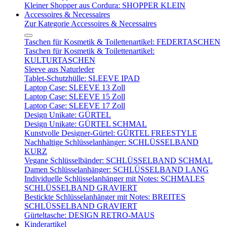
Kleiner Shopper aus Cordura: SHOPPER KLEIN
Accessoires & Necessaires
Zur Kategorie Accessoires & Necessaires
Taschen für Kosmetik & Toilettenartikel: FEDERTASCHEN
Taschen für Kosmetik & Toilettenartikel:
KULTURTASCHEN
Sleeve aus Naturleder
Tablet-Schutzhülle: SLEEVE IPAD
Laptop Case: SLEEVE 13 Zoll
Laptop Case: SLEEVE 15 Zoll
Laptop Case: SLEEVE 17 Zoll
Design Unikate: GÜRTEL
Design Unikate: GÜRTEL SCHMAL
Kunstvolle Designer-Gürtel: GÜRTEL FREESTYLE
Nachhaltige Schlüsselanhänger: SCHLÜSSELBAND
KURZ
Vegane Schlüsselbänder: SCHLÜSSELBAND SCHMAL
Damen Schlüsselanhänger: SCHLÜSSELBAND LANG
Individuelle Schlüsselanhänger mit Notes: SCHMALES
SCHLÜSSELBAND GRAVIERT
Bestickte Schlüsselanhänger mit Notes: BREITES
SCHLÜSSELBAND GRAVIERT
Gürteltasche: DESIGN RETRO-MAUS
Kinderartikel