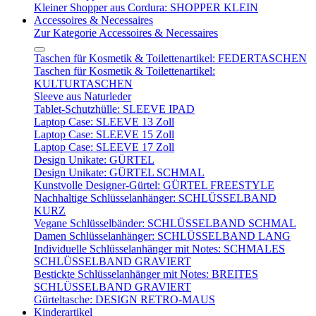
Kleiner Shopper aus Cordura: SHOPPER KLEIN
Accessoires & Necessaires
Zur Kategorie Accessoires & Necessaires
Taschen für Kosmetik & Toilettenartikel: FEDERTASCHEN
Taschen für Kosmetik & Toilettenartikel:
KULTURTASCHEN
Sleeve aus Naturleder
Tablet-Schutzhülle: SLEEVE IPAD
Laptop Case: SLEEVE 13 Zoll
Laptop Case: SLEEVE 15 Zoll
Laptop Case: SLEEVE 17 Zoll
Design Unikate: GÜRTEL
Design Unikate: GÜRTEL SCHMAL
Kunstvolle Designer-Gürtel: GÜRTEL FREESTYLE
Nachhaltige Schlüsselanhänger: SCHLÜSSELBAND
KURZ
Vegane Schlüsselbänder: SCHLÜSSELBAND SCHMAL
Damen Schlüsselanhänger: SCHLÜSSELBAND LANG
Individuelle Schlüsselanhänger mit Notes: SCHMALES
SCHLÜSSELBAND GRAVIERT
Bestickte Schlüsselanhänger mit Notes: BREITES
SCHLÜSSELBAND GRAVIERT
Gürteltasche: DESIGN RETRO-MAUS
Kinderartikel