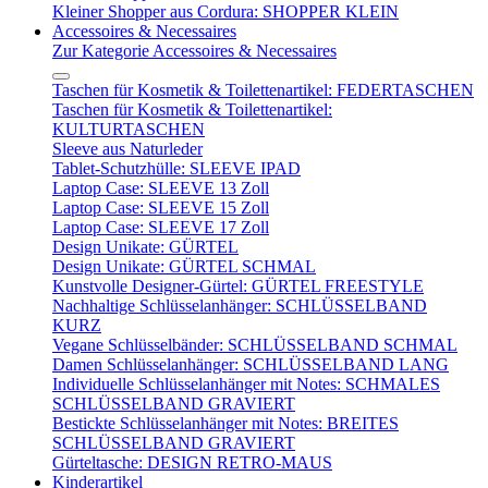
Kleiner Shopper aus Cordura: SHOPPER KLEIN
Accessoires & Necessaires
Zur Kategorie Accessoires & Necessaires
Taschen für Kosmetik & Toilettenartikel: FEDERTASCHEN
Taschen für Kosmetik & Toilettenartikel:
KULTURTASCHEN
Sleeve aus Naturleder
Tablet-Schutzhülle: SLEEVE IPAD
Laptop Case: SLEEVE 13 Zoll
Laptop Case: SLEEVE 15 Zoll
Laptop Case: SLEEVE 17 Zoll
Design Unikate: GÜRTEL
Design Unikate: GÜRTEL SCHMAL
Kunstvolle Designer-Gürtel: GÜRTEL FREESTYLE
Nachhaltige Schlüsselanhänger: SCHLÜSSELBAND
KURZ
Vegane Schlüsselbänder: SCHLÜSSELBAND SCHMAL
Damen Schlüsselanhänger: SCHLÜSSELBAND LANG
Individuelle Schlüsselanhänger mit Notes: SCHMALES
SCHLÜSSELBAND GRAVIERT
Bestickte Schlüsselanhänger mit Notes: BREITES
SCHLÜSSELBAND GRAVIERT
Gürteltasche: DESIGN RETRO-MAUS
Kinderartikel