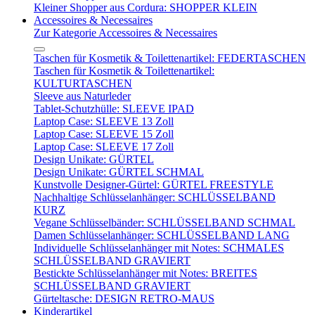
Kleiner Shopper aus Cordura: SHOPPER KLEIN
Accessoires & Necessaires
Zur Kategorie Accessoires & Necessaires
Taschen für Kosmetik & Toilettenartikel: FEDERTASCHEN
Taschen für Kosmetik & Toilettenartikel:
KULTURTASCHEN
Sleeve aus Naturleder
Tablet-Schutzhülle: SLEEVE IPAD
Laptop Case: SLEEVE 13 Zoll
Laptop Case: SLEEVE 15 Zoll
Laptop Case: SLEEVE 17 Zoll
Design Unikate: GÜRTEL
Design Unikate: GÜRTEL SCHMAL
Kunstvolle Designer-Gürtel: GÜRTEL FREESTYLE
Nachhaltige Schlüsselanhänger: SCHLÜSSELBAND
KURZ
Vegane Schlüsselbänder: SCHLÜSSELBAND SCHMAL
Damen Schlüsselanhänger: SCHLÜSSELBAND LANG
Individuelle Schlüsselanhänger mit Notes: SCHMALES
SCHLÜSSELBAND GRAVIERT
Bestickte Schlüsselanhänger mit Notes: BREITES
SCHLÜSSELBAND GRAVIERT
Gürteltasche: DESIGN RETRO-MAUS
Kinderartikel