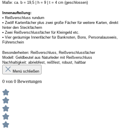
Maße:
ca. b = 19,5 | h = 9 | t = 4 cm (geschlossen) 
Innenaufteilung: 
• 
Reißverschluss rundum
• Zwölf Kartenfächer plus zwei große Fächer 
f
ür weitere Karten, direkt 
hinter den Steckfächern
• 
Zwei
 Reißverschlussf
äc
her für Kleingeld etc. 
• Vier geräumige Innenfächer für Banknoten, Bons, Personalausweis, 
Führerschein 
Besonderheiten:
Reißverschluss
, Reißverschlussf
äc
h
er
Modell:
Geldbeutel aus Naturleder mit Reißverschluss 
Nachhaltigkeit:
abriebfest, reißfest, robust
,
 haltbar
Menü schließen
0 von 0 Bewertungen