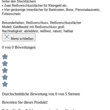
hinter den Steckfächern
• 
Zwei
 Reißverschlussf
äc
her für Kleingeld etc. 
• Vier geräumige Innenfächer für Banknoten, Bons, Personalausweis, 
Führerschein 
Besonderheiten:
Reißverschluss
, Reißverschlussf
äc
h
er
Modell:
Geldbeutel mit Reißverschluss groß
Nachhaltigkeit:
abriebfest, reißfest, robust
,
 haltbar
Menü schließen
0 von 0 Bewertungen
Durchschnittliche Bewertung von 0 von 5 Sternen
Bewerten Sie dieses Produkt!