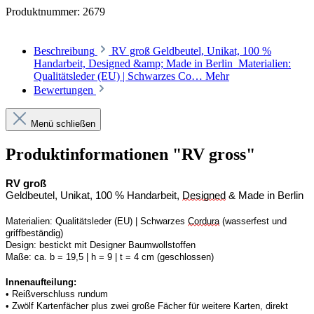
Produktnummer:
2679
Beschreibung
RV groß Geldbeutel, Unikat, 100 %
Handarbeit, Designed &amp; Made in Berlin Materialien:
Qualitätsleder (EU) | Schwarzes Co…
Mehr
Bewertungen
Menü schließen
Produktinformationen "RV gross"
RV groß
Geldbeutel, Unikat, 100 % Handarbeit, 
Designed
 & Made in Berlin
Materialien:
Qualitätsleder (EU) | 
S
chwarzes 
Cordura
 (wasserfest und 
griffbeständig)
Design:
bestickt mit Designer Baumwollstoffen
Maße:
ca. b = 19,5 | h = 9 | t = 4 cm (geschlossen) 
Innenaufteilung: 
• 
Reißverschluss rundum
• Zwölf Kartenfächer plus zwei große Fächer 
f
ür weitere Karten, direkt 