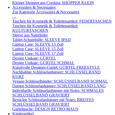
Kleiner Shopper aus Cordura: SHOPPER KLEIN
Accessoires & Necessaires
Zur Kategorie Accessoires & Necessaires
Taschen für Kosmetik & Toilettenartikel: FEDERTASCHEN
Taschen für Kosmetik & Toilettenartikel:
KULTURTASCHEN
Sleeve aus Naturleder
Tablet-Schutzhülle: SLEEVE IPAD
Laptop Case: SLEEVE 13 Zoll
Laptop Case: SLEEVE 15 Zoll
Laptop Case: SLEEVE 17 Zoll
Design Unikate: GÜRTEL
Design Unikate: GÜRTEL SCHMAL
Kunstvolle Designer-Gürtel: GÜRTEL FREESTYLE
Nachhaltige Schlüsselanhänger: SCHLÜSSELBAND
KURZ
Vegane Schlüsselbänder: SCHLÜSSELBAND SCHMAL
Damen Schlüsselanhänger: SCHLÜSSELBAND LANG
Individuelle Schlüsselanhänger mit Notes: SCHMALES
SCHLÜSSELBAND GRAVIERT
Bestickte Schlüsselanhänger mit Notes: BREITES
SCHLÜSSELBAND GRAVIERT
Gürteltasche: DESIGN RETRO-MAUS
Kinderartikel