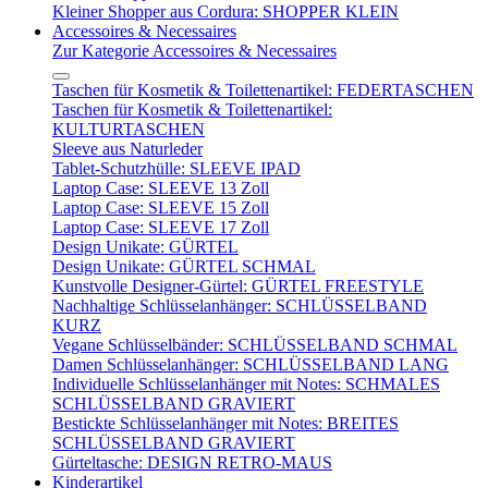
Kleiner Shopper aus Cordura: SHOPPER KLEIN
Accessoires & Necessaires
Zur Kategorie Accessoires & Necessaires
Taschen für Kosmetik & Toilettenartikel: FEDERTASCHEN
Taschen für Kosmetik & Toilettenartikel:
KULTURTASCHEN
Sleeve aus Naturleder
Tablet-Schutzhülle: SLEEVE IPAD
Laptop Case: SLEEVE 13 Zoll
Laptop Case: SLEEVE 15 Zoll
Laptop Case: SLEEVE 17 Zoll
Design Unikate: GÜRTEL
Design Unikate: GÜRTEL SCHMAL
Kunstvolle Designer-Gürtel: GÜRTEL FREESTYLE
Nachhaltige Schlüsselanhänger: SCHLÜSSELBAND
KURZ
Vegane Schlüsselbänder: SCHLÜSSELBAND SCHMAL
Damen Schlüsselanhänger: SCHLÜSSELBAND LANG
Individuelle Schlüsselanhänger mit Notes: SCHMALES
SCHLÜSSELBAND GRAVIERT
Bestickte Schlüsselanhänger mit Notes: BREITES
SCHLÜSSELBAND GRAVIERT
Gürteltasche: DESIGN RETRO-MAUS
Kinderartikel