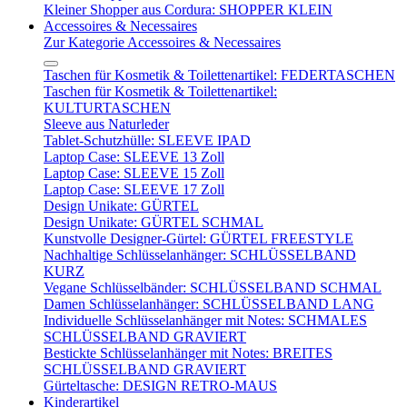
Kleiner Shopper aus Cordura: SHOPPER KLEIN
Accessoires & Necessaires
Zur Kategorie Accessoires & Necessaires
Taschen für Kosmetik & Toilettenartikel: FEDERTASCHEN
Taschen für Kosmetik & Toilettenartikel:
KULTURTASCHEN
Sleeve aus Naturleder
Tablet-Schutzhülle: SLEEVE IPAD
Laptop Case: SLEEVE 13 Zoll
Laptop Case: SLEEVE 15 Zoll
Laptop Case: SLEEVE 17 Zoll
Design Unikate: GÜRTEL
Design Unikate: GÜRTEL SCHMAL
Kunstvolle Designer-Gürtel: GÜRTEL FREESTYLE
Nachhaltige Schlüsselanhänger: SCHLÜSSELBAND
KURZ
Vegane Schlüsselbänder: SCHLÜSSELBAND SCHMAL
Damen Schlüsselanhänger: SCHLÜSSELBAND LANG
Individuelle Schlüsselanhänger mit Notes: SCHMALES
SCHLÜSSELBAND GRAVIERT
Bestickte Schlüsselanhänger mit Notes: BREITES
SCHLÜSSELBAND GRAVIERT
Gürteltasche: DESIGN RETRO-MAUS
Kinderartikel