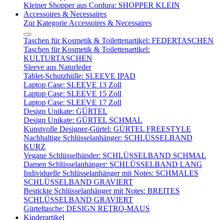
Kleiner Shopper aus Cordura: SHOPPER KLEIN
Accessoires & Necessaires
Zur Kategorie Accessoires & Necessaires
Taschen für Kosmetik & Toilettenartikel: FEDERTASCHEN
Taschen für Kosmetik & Toilettenartikel:
KULTURTASCHEN
Sleeve aus Naturleder
Tablet-Schutzhülle: SLEEVE IPAD
Laptop Case: SLEEVE 13 Zoll
Laptop Case: SLEEVE 15 Zoll
Laptop Case: SLEEVE 17 Zoll
Design Unikate: GÜRTEL
Design Unikate: GÜRTEL SCHMAL
Kunstvolle Designer-Gürtel: GÜRTEL FREESTYLE
Nachhaltige Schlüsselanhänger: SCHLÜSSELBAND
KURZ
Vegane Schlüsselbänder: SCHLÜSSELBAND SCHMAL
Damen Schlüsselanhänger: SCHLÜSSELBAND LANG
Individuelle Schlüsselanhänger mit Notes: SCHMALES
SCHLÜSSELBAND GRAVIERT
Bestickte Schlüsselanhänger mit Notes: BREITES
SCHLÜSSELBAND GRAVIERT
Gürteltasche: DESIGN RETRO-MAUS
Kinderartikel