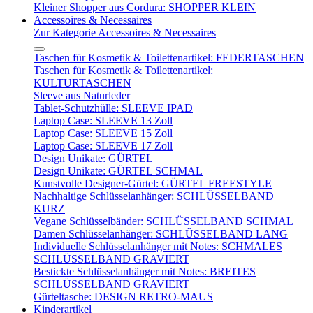
Kleiner Shopper aus Cordura: SHOPPER KLEIN
Accessoires & Necessaires
Zur Kategorie Accessoires & Necessaires
Taschen für Kosmetik & Toilettenartikel: FEDERTASCHEN
Taschen für Kosmetik & Toilettenartikel:
KULTURTASCHEN
Sleeve aus Naturleder
Tablet-Schutzhülle: SLEEVE IPAD
Laptop Case: SLEEVE 13 Zoll
Laptop Case: SLEEVE 15 Zoll
Laptop Case: SLEEVE 17 Zoll
Design Unikate: GÜRTEL
Design Unikate: GÜRTEL SCHMAL
Kunstvolle Designer-Gürtel: GÜRTEL FREESTYLE
Nachhaltige Schlüsselanhänger: SCHLÜSSELBAND
KURZ
Vegane Schlüsselbänder: SCHLÜSSELBAND SCHMAL
Damen Schlüsselanhänger: SCHLÜSSELBAND LANG
Individuelle Schlüsselanhänger mit Notes: SCHMALES
SCHLÜSSELBAND GRAVIERT
Bestickte Schlüsselanhänger mit Notes: BREITES
SCHLÜSSELBAND GRAVIERT
Gürteltasche: DESIGN RETRO-MAUS
Kinderartikel